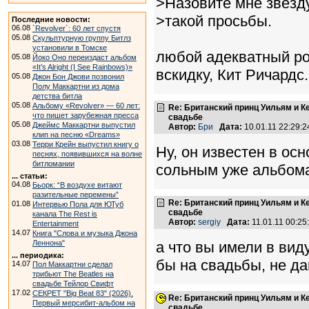
>Назовите мне звезду
>такой просьбы.
Последние новости:
06.08
`Revolver`: 60 лет спустя
05.08
Скульптурную группу Битлз
установили в Томске
любой адекватный ро
05.08
Йоко Оно переиздаст альбом
«It’s Alright (I See Rainbows)»
вскидку, Кит Ричардс.
05.08
Джон Бон Джови позвонил
Полу Маккартни из дома
детства битла
05.08
Альбому «Revolver» — 60 лет:
Re: Британский принц Уильям и К
что пишет зарубежная пресса
свадьбе
05.08
Джеймс Маккартни выпустил
Автор:
Бри
Дата:
10.01.11 22:29
клип на песню «Dreams»
03.08
Терри Крейн выпустил книгу о
Ну, он известен в осн
песнях, появившихся на волне
битломании
сольным уже альбома
... статьи:
04.08
Бьорк: “В воздухе витают
разительные перемены”
Re: Британский принц Уильям и К
01.08
Интервью Пола для ЮТуб
свадьбе
канала The Rest is
Автор:
sergiy
Дата:
11.01.11 00:2
Entertainment
14.07
Книга "Слова и музыка Джона
Леннона"
а что вы имели в вид
... периодика:
бы на свадьбы, не дав
14.07
Пол Маккартни сделал
трибьют The Beatles на
свадьбе Тейлор Свифт
17.02
СЕКРЕТ "Big Beat 83" (2026).
Re: Британский принц Уильям и К
Первый мерсибит-альбом на
свадьбе