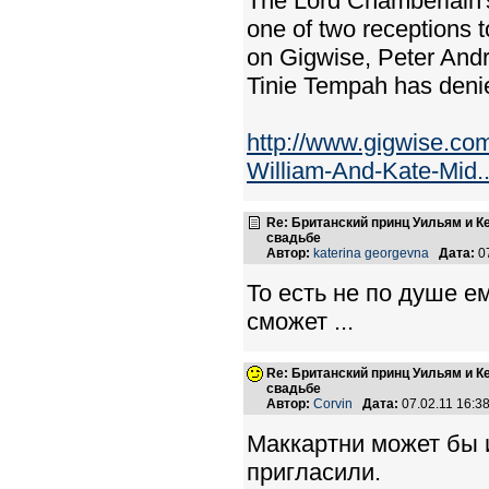
The Lord Chamberlain's 
one of two receptions t
on Gigwise, Peter Andre
Tinie Tempah has deni
http://www.gigwise.c
William-And-Kate-Mid..
Re: Британский принц Уильям и К
свадьбе
Автор:
katerina georgevna
Дата:
07
То есть не по душе е
сможет ...
Re: Британский принц Уильям и К
свадьбе
Автор:
Corvin
Дата:
07.02.11 16:
Маккартни может бы и
пригласили.