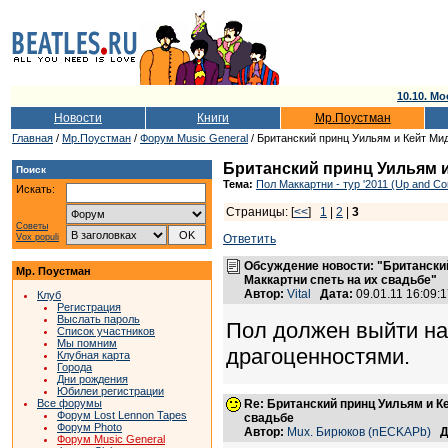
10.10. Мо
Новости
Книги
Мр.Поустман
Главная
/
Мр.Поустман
/
Форум Music General
/ Британский принц Уильям и Кейт Ми
Британский принц Уильям и
Поиск
Тема:
Пол Маккартни - тур '2011 (Up and Co
Искать:
Страницы: [
<<
]
1
|
2
|
3
Советы
Vox populi
Ответить
Обсуждение новости: "Британски
Мр. Поустман
Маккартни спеть на их свадьбе"
Автор:
Vital
Дата:
09.01.11 16:09
Клуб
Регистрация
Выслать пароль
Пол должен выйти на
Список участников
Мы помним
драгоценностями.
Клубная карта
Города
Дни рождения
Юбилеи регистрации
Все форумы
Re: Британский принц Уильям и К
Форум Lost Lennon Tapes
свадьбе
Форум Photo
Автор:
Mux. Бирюков (nECKAPb)
Д
Форум Music General