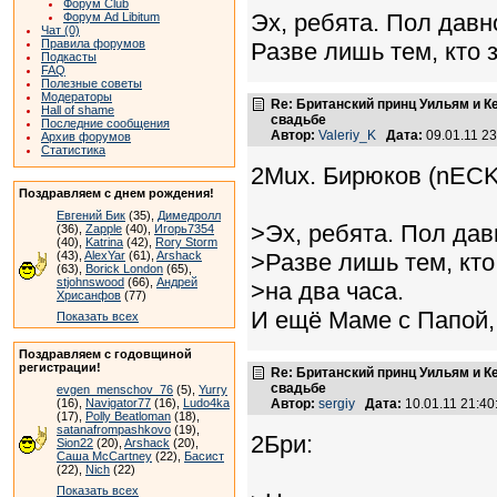
Форум Club
Эх, ребята. Пол давн
Форум Ad Libitum
Чат (0)
Правила форумов
Разве лишь тем, кто 
Подкасты
FAQ
Полезные советы
Модераторы
Re: Британский принц Уильям и К
Hall of shame
свадьбе
Последние сообщения
Автор:
Valeriy_K
Дата:
09.01.11 2
Архив форумов
Статистика
2Mux. Бирюков (nECK
Поздравляем с днем рождения!
Евгений Бик
(35),
Димедролл
>Эх, ребята. Пол дав
(36),
Zapple
(40),
Игорь7354
(40),
Katrina
(42),
Rory Storm
(43),
AlexYar
(61),
Arshack
>Разве лишь тем, кто
(63),
Borick London
(65),
stjohnswood
(66),
Андрей
>на два часа.
Хрисанфов
(77)
И ещё Маме с Папой, 
Показать всех
Поздравляем с годовщиной
регистрации!
Re: Британский принц Уильям и К
свадьбе
evgen_menschov_76
(5),
Yurry
(16),
Navigator77
(16),
Ludo4ka
Автор:
sergiy
Дата:
10.01.11 21:4
(17),
Polly Beatloman
(18),
satanafrompashkovo
(19),
2Бри:
Sion22
(20),
Arshack
(20),
Саша McCartney
(22),
Басист
(22),
Nich
(22)
Показать всех