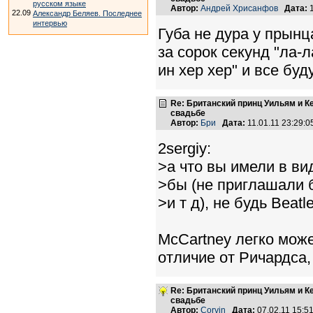
русском языке
Автор:
Андрей Хрисанфов
Дата:
1
22.09
Александр Беляев. Последнее
интервью
Губа не дура у прынца
за сорок секунд "ла-
ин хер хер" и все буд
Re: Британский принц Уильям и К
свадьбе
Автор:
Бри
Дата:
11.01.11 23:29:
2sergiy:
>а что вы имели в ви
>бы (не приглашали 
>и т д), не будь Beatle
McCartney легко може
отличие от Ричардса,
Re: Британский принц Уильям и К
свадьбе
Автор:
Corvin
Дата:
07.02.11 15: