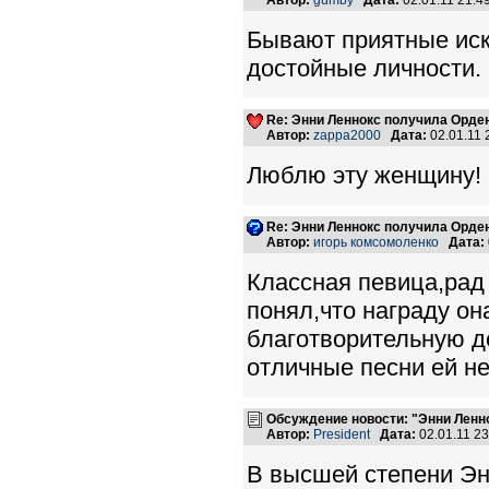
Автор:
gumby
Дата:
02.01.11 21:
Бывают приятные иск
достойные личности.
Re: Энни Леннокс получила Орде
Автор:
zappa2000
Дата:
02.01.11
Люблю эту женщину!
Re: Энни Леннокс получила Орде
Автор:
игорь комсомоленко
Дата:
Классная певица,рад 
понял,что награду он
благотворительную де
отличные песни ей не
Обсуждение новости: "Энни Ленн
Автор:
President
Дата:
02.01.11 2
В высшей степени Эн