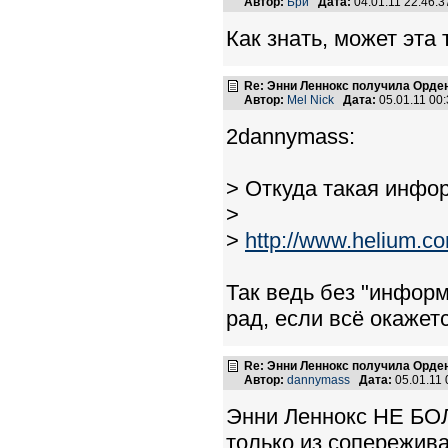
Автор:
Бри
Дата:
04.01.11 22:46
Как знать, может эта
Re: Энни Леннокс получила Орде
Автор:
Mel Nick
Дата:
05.01.11 00
2dannymass:
> Откуда такая инфо
>
>
http://www.helium.co
Так ведь без "информ
рад, если всё окажет
Re: Энни Леннокс получила Орде
Автор:
dannymass
Дата:
05.01.11
Энни Леннокс НЕ БО
только из сопережив