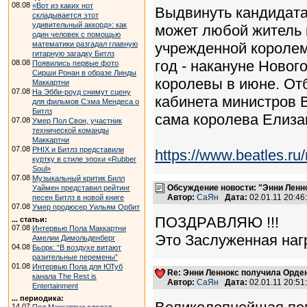
08.08
«Вот из каких нот
Выдвинуть кандидата
складывается этот
удивительный аккорд»: как
может любой житель 
один человек с помощью
математики разгадал главную
учрежденной королем
гитарную загадку Битлз
год - накануне Новог
08.08
Появились первые фото
Сирши Ронан в образе Линды
королевы в июне. От
Маккартни
07.08
На Эбби-роуд снимут сцену
кабинета министров В
для фильмов Сэма Мендеса о
Битлз
сама королева Елизав
07.08
Умер Пол Свон, участник
технической команды
Маккартни
07.08
PHIX и Битлз представили
https://www.beatles.
куртку в стиле эпохи «Rubber
Soul»
07.08
Музыкальный критик Билл
Обсуждение новости: "Энни Ленн
Уаймен представил рейтинг
Автор:
СаЯн
Дата:
02.01.11 20:4
песен Битлз в новой книге
07.08
Умер продюсер Уильям Орбит
ПОЗДРАВЛЯЮ !!!
... статьи:
07.08
Интервью Пола Маккартни
Это Заслуженная нагр
Амелии Димольденберг
04.08
Бьорк: “В воздухе витают
разительные перемены”
01.08
Интервью Пола для ЮТуб
Re: Энни Леннокс получила Орде
канала The Rest is
Автор:
СаЯн
Дата:
02.01.11 20:5
Entertainment
... периодика:
14.07