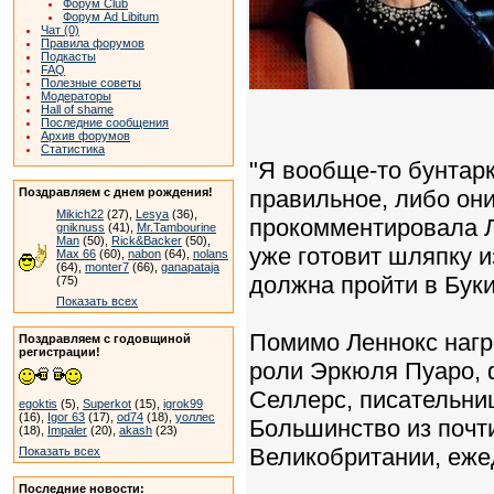
Форум Club
Форум Ad Libitum
Чат (0)
Правила форумов
Подкасты
FAQ
Полезные советы
Модераторы
Hall of shame
Последние сообщения
Архив форумов
Статистика
"Я вообще-то бунтарк
Поздравляем с днем рождения!
правильное, либо они
Mikich22
(27),
Lesya
(36),
прокомментировала Л
gniknuss
(41),
Mr.Tambourine
Man
(50),
Rick&Backer
(50),
уже готовит шляпку и
Max 66
(60),
nabon
(64),
nolans
(64),
monter7
(66),
ganapataja
должна пройти в Бук
(75)
Показать всех
Помимо Леннокс нагр
Поздравляем с годовщиной
регистрации!
роли Эркюля Пуаро, 
Селлерс, писательни
egoktis
(5),
Superkot
(15),
igrok99
(16),
Igor 63
(17),
od74
(18),
уоллес
Большинство из почт
(18),
Impaler
(20),
akash
(23)
Великобритании, еже
Показать всех
Последние новости: