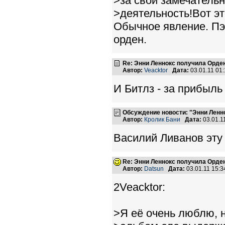
>за свой замечательн
>деятельность!Вот эт
Обычное явление. Пэ
орден.
Re: Энни Леннокс получила Орде
Автор:
Veacktor
Дата:
03.01.11 01
И Битлз - за прибыль 
Обсуждение новости: "Энни Ленн
Автор:
Кролик Бани
Дата:
03.01.1
Василий Ливанов эту
Re: Энни Леннокс получила Орде
Автор:
Datsun
Дата:
03.01.11 15:
2Veacktor:
>Я её очень люблю, 