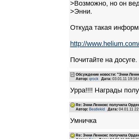
>Возможно, но он ве
>Энни.
Откуда такая инфор
http://www.helium.com/
Почитайте на досуге.
Обсуждение новости: "Энни Ленн
Автор:
qrock
Дата:
03.01.11 19:1
Урра!!!! Награды пол
Re: Энни Леннокс получила Орде
Автор:
Beatlekid
Дата:
04.01.11 2
Умничка
Re: Энни Леннокс получила Орде