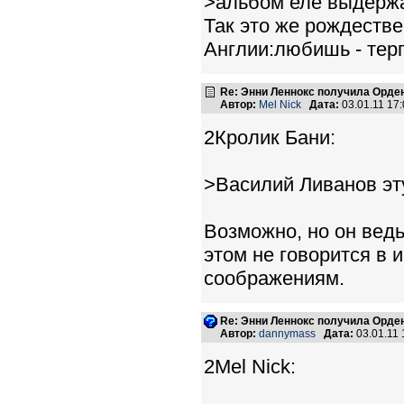
>альбом еле выдержа
Так это же рождестве
Англии:любишь - тер
Re: Энни Леннокс получила Орде
Автор:
Mel Nick
Дата:
03.01.11 17
2Кролик Бани:
>Василий Ливанов эт
Возможно, но он вед
этом не говорится в 
соображениям.
Re: Энни Леннокс получила Орде
Автор:
dannymass
Дата:
03.01.11
2Mel Nick: