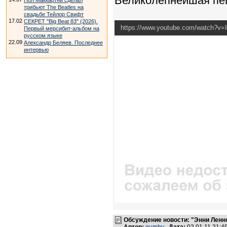
Великолепнейшая пев
Пол Маккартни сделал
трибьют The Beatles на
свадьбе Тейлор Свифт
17.02
СЕКРЕТ "Big Beat 83" (2026).
https://www.youtube.com/watch?v=
Первый мерсибит-альбом на
русском языке
22.09
Александр Беляев. Последнее
интервью
Обсуждение новости: "Энни Ленн