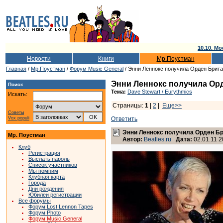
10.10. Мо
Новости
Книги
Мр.Поустман
Главная
/
Мр.Поустман
/
Форум Music General
/ Энни Леннокс получила Орден Брит
Энни Леннокс получила Ор
Поиск
Тема:
Dave Stewart / Eurythmics
Искать:
Страницы:
1
|
2
|
Еще>>
Советы
Vox populi
Ответить
Энни Леннокс получила Орден Б
Мр. Поустман
Автор:
Beatles.ru
Дата:
02.01.11 2
Клуб
Регистрация
Выслать пароль
Список участников
Мы помним
Клубная карта
Города
Дни рождения
Юбилеи регистрации
Все форумы
Форум Lost Lennon Tapes
Форум Photo
Форум Music General