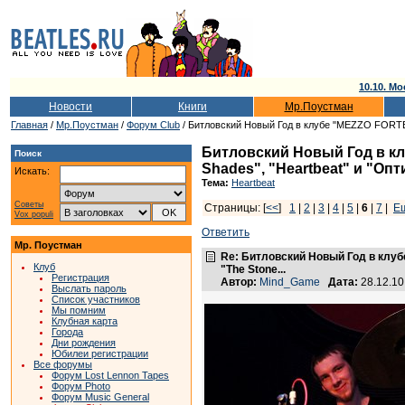
10.10. Мо
Новости
Книги
Мр.Поустман
Главная
/
Мр.Поустман
/
Форум Club
/ Битловский Новый Год в клубе "MEZZO FORTE": 
Битловский Новый Год в клу
Поиск
Shades", "Heartbeat" и "Оп
Искать:
Тема:
Heartbeat
Советы
Страницы: [
<<
]
1
|
2
|
3
|
4
|
5
|
6
|
7
|
Е
Vox populi
Ответить
Мр. Поустман
Re: Битловский Новый Год в клуб
Клуб
"The Stone...
Регистрация
Автор:
Mind_Game
Дата:
28.12.1
Выслать пароль
Список участников
Мы помним
Клубная карта
Города
Дни рождения
Юбилеи регистрации
Все форумы
Форум Lost Lennon Tapes
Форум Photo
Форум Music General