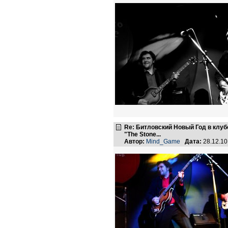
Re: Битловский Новый Год в клуб
"The Stone...
Автор:
Mind_Game
Дата:
28.12.1