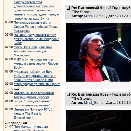
складывается этот
удивительный аккорд»: как
Re: Битловский Новый Год в клуб
один человек с помощью
"The Stone...
математики разгадал главную
Автор:
Mind_Game
Дата:
28.12.1
гитарную загадку Битлз
08.08
Появились первые фото
Сирши Ронан в образе Линды
Маккартни
07.08
На Эбби-роуд снимут сцену
для фильмов Сэма Мендеса о
Битлз
07.08
Умер Пол Свон, участник
технической команды
Маккартни
07.08
PHIX и Битлз представили
куртку в стиле эпохи «Rubber
Soul»
07.08
Музыкальный критик Билл
Уаймен представил рейтинг
песен Битлз в новой книге
07.08
Умер продюсер Уильям Орбит
... статьи:
07.08
Интервью Пола Маккартни
Re: Битловский Новый Год в клуб
Амелии Димольденберг
"The Stone...
04.08
Бьорк: “В воздухе витают
Автор:
Mind_Game
Дата:
28.12.1
разительные перемены”
01.08
Интервью Пола для ЮТуб
канала The Rest is
Entertainment
... периодика:
14.07
Пол Маккартни сделал
трибьют The Beatles на