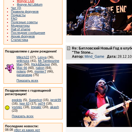
Форум Club
Форум Ad Libitum
Чат (0)
Правила форумов
Подкасты
FAQ
Полезные советы
Модераторы
Hall of shame
Последние сообщения
Архив форумов
Статистика
Re: Битловский Новый Год в клуб
Поздравляем с днем рождения!
"The Stone...
Автор:
Mind_Game
Дата:
28.12.1
Mikich22
(27),
Lesya
(36),
gniknuss
(41),
Mr.Tambourine
Man
(50),
Rick&Backer
(50),
Max 66
(60),
nabon
(64),
nolans
(64),
monter7
(66),
ganapataja
(75)
Показать всех
Поздравляем с годовщиной
регистрации!
egoktis
(5),
Superkot
(15),
igrok99
(16),
Igor 63
(17),
od74
(18),
уоллес
(18),
Impaler
(20),
akash
(23)
Показать всех
Последние новости:
08.08
«Вот из каких нот