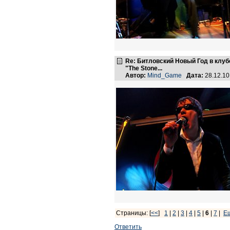
Re: Битловский Новый Год в клуб
"The Stone...
Автор:
Mind_Game
Дата:
28.12.1
Страницы: [
<<
]
1
|
2
|
3
|
4
|
5
|
6
|
7
|
Е
Ответить