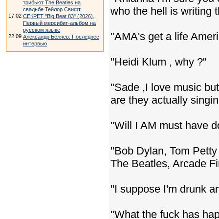
трибьют The Beatles на
who the hell is writing
свадьбе Тейлор Свифт
17.02
СЕКРЕТ "Big Beat 83" (2026).
Первый мерсибит-альбом на
русском языке
"AMA's get a life Amer
22.09
Александр Беляев. Последнее
интервью
"Heidi Klum , why ?"
"Sade ,I love music bu
are they actually singi
"Will I AM must have do
"Bob Dylan, Tom Petty ,
The Beatles, Arcade Fi
"I suppose I'm drunk a
"What the fuck has hap