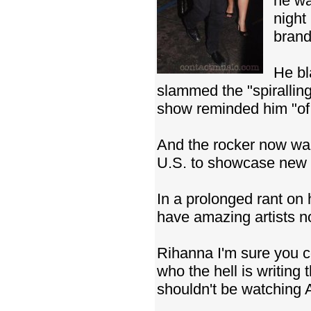
he wa
night
brandi
He bl
slammed the "spirallin
show reminded him "of 
And the rocker now wa
U.S. to showcase new ta
In a prolonged rant on 
have amazing artists now
Rihanna I'm sure you co
who the hell is writing
shouldn't be watching