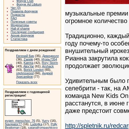
Форум Club
Форум Ad Libitum
Чат (0)
Правила форумов
музыкальные премии 
Подкасты
FAQ
огромное количество 
Полезные советы
Модераторы
Hall of shame
Последние сообщения
Традиционно, каждый 
Архив форумов
Статистика
году почему-то особ
внушительный ирокез
Поздравляем с днем рождения!
Евгений Бик
(35),
Димедролл
Рианна закрутила ко
(36),
Zapple
(40),
Игорь7354
(40),
Katrina
(42),
Rory Storm
продолжает эволюцио
(43),
AlexYar
(61),
Arshack
(63),
Borick London
(65),
stjohnswood
(66),
Андрей
Хрисанфов
(77)
Удивительным было п
Показать всех
селебрити - так, на 
Поздравляем с годовщиной
команда New Kids On 
регистрации!
расстанутся, в июне 
даже предстоит совм
evgen_menschov_76
(5),
Yurry
(16),
http://spletnik.ru/red
Navigator77
(16),
Ludo4ka
(17),
Polly
Beatloman
(18),
satanafrompashkovo