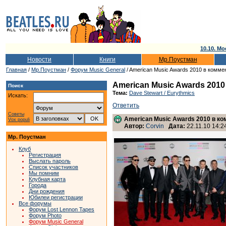
10.10. Мо
Новости
Книги
Мр.Поустман
Главная
/
Мр.Поустман
/
Форум Music General
/ American Music Awards 2010 в комме
American Music Awards 2010
Поиск
Тема:
Dave Stewart / Eurythmics
Искать:
Ответить
Советы
American Music Awards 2010 в ко
Vox populi
Автор:
Corvin
Дата:
22.11.10 14:2
Мр. Поустман
Клуб
Регистрация
Выслать пароль
Список участников
Мы помним
Клубная карта
Города
Дни рождения
Юбилеи регистрации
Все форумы
Форум Lost Lennon Tapes
Форум Photo
Форум Music General