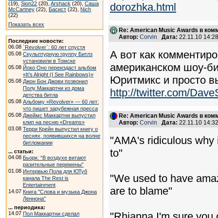
(19),
Sion22
(20),
Arshack
(20),
Саша
dorozhka.html
McCartney
(22),
Басист
(22),
Nich
(22)
Показать всех
Re: American Music Awards в ком
Автор:
Corvin
Дата:
22.11.10 14:
Последние новости:
06.08
`Revolver`: 60 лет спустя
А вот как комментиро
05.08
Скульптурную группу Битлз
установили в Томске
американском шоу-биз
05.08
Йоко Оно переиздаст альбом
«It’s Alright (I See Rainbows)»
Юритмикс и просто в
05.08
Джон Бон Джови позвонил
Полу Маккартни из дома
http://twitter.com/Dave
детства битла
05.08
Альбому «Revolver» — 60 лет:
что пишет зарубежная пресса
05.08
Джеймс Маккартни выпустил
Re: American Music Awards в ком
клип на песню «Dreams»
Автор:
Corvin
Дата:
22.11.10 14:
03.08
Терри Крейн выпустил книгу о
песнях, появившихся на волне
"AMA's ridiculous why 
битломании
to"
... статьи:
04.08
Бьорк: “В воздухе витают
разительные перемены”
01.08
Интервью Пола для ЮТуб
"We used to have amazin
канала The Rest is
Entertainment
are to blame"
14.07
Книга "Слова и музыка Джона
Леннона"
... периодика:
14.07
"Rhianna I'm sure you c
Пол Маккартни сделал