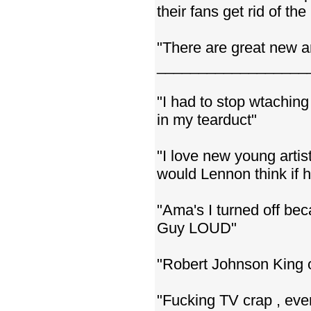
their fans get rid of t
"There are great new ar
_____________________
"I had to stop wtachin
in my tearduct"
"I love new young artis
would Lennon think if 
"Ama's I turned off bec
Guy LOUD"
"Robert Johnson King of
"Fucking TV crap , eve