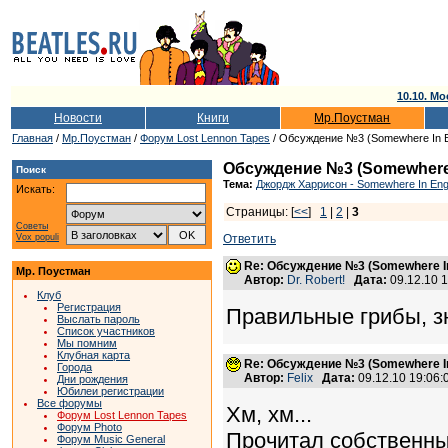
10.10. Мо
Новости
Книги
Мр.Поустман
Главная
/
Мр.Поустман
/
Форум Lost Lennon Tapes
/ Обсуждение №3 (Somewhere In E
Обсуждение №3 (Somewhere 
Поиск
Тема:
Джордж Харрисон - Somewhere In Eng
Искать:
Страницы: [
<<
]
1
|
2
|
3
Советы
Vox populi
Ответить
Re: Обсуждение №3 (Somewhere In
Мр. Поустман
Автор:
Dr. Robert!
Дата:
09.12.10 
Клуб
Регистрация
Правильные грибы, зн
Выслать пароль
Список участников
Мы помним
Клубная карта
Re: Обсуждение №3 (Somewhere In
Города
Автор:
Felix
Дата:
09.12.10 19:06
Дни рождения
Юбилеи регистрации
Все форумы
Хм, хм...
Форум Lost Lennon Tapes
Форум Photo
Прочитал собственный
Форум Music General