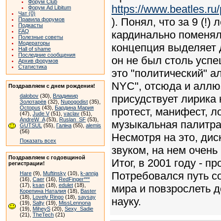
Форум Club
https://www.beatles.
Форум Ad Libitum
Чат (0)
). Понял, что за 9 (!
Правила форумов
Подкасты
FAQ
кардинально поменял
Полезные советы
Модераторы
концепция выделяет 
Hall of shame
Последние сообщения
он не был столь успе
Архив форумов
Статистика
это "политический" а
NYC", отсюда и аллюз
Поздравляем с днем рождения!
dalobov
(30),
Владимир
присудствует лирика 
Золотарёв
(32),
Nupogodist
(35),
Octopus
(43),
Бардина Мария
протест, манифест, л
(47),
Jude V
(51),
vaclav
(51),
AndreW_A
(53),
Ruslan_SF
(53),
музыкальная палитра 
GUTSUL
(55),
Галіна
(55),
alemis
(56)
Несмотря на это, дис
Показать всех
звуком, на нем очень
Поздравляем с годовщиной
Итог, в 2001 году - п
регистрации!
Потребовался путь с
Hare
(9),
Muftinsky
(10),
k-annja
(16),
Caer
(16),
RedFinger***
(17),
ksan
(18),
edulet
(18),
мира и повзрослеть д
Корепина Наталия
(18),
Baster
(18),
Lovely Ringo
(18),
saysay
науку.
(19),
Salty
(19),
MissLennona
(19),
MiheyS
(20),
Sexy_Sadie
(21),
TheTech
(21)