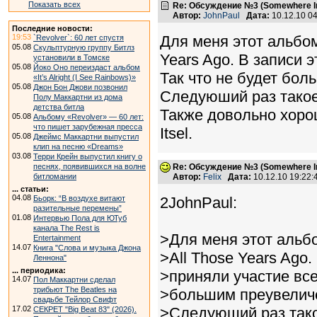
Показать всех
Re: Обсуждение №3 (Somewhere In
Автор:
JohnPaul
Дата:
10.12.10 0
Последние новости:
19:53
Для меня этот альбом
`Revolver`: 60 лет спустя
05.08
Скульптурную группу Битлз
Years Ago. В записи 
установили в Томске
05.08
Йоко Оно переиздаст альбом
Так что не будет бол
«It’s Alright (I See Rainbows)»
05.08
Джон Бон Джови позвонил
Следуюший раз такое 
Полу Маккартни из дома
детства битла
Также довольно хороши,
05.08
Альбому «Revolver» — 60 лет:
что пишет зарубежная пресса
Itsel.
05.08
Джеймс Маккартни выпустил
клип на песню «Dreams»
03.08
Терри Крейн выпустил книгу о
песнях, появившихся на волне
Re: Обсуждение №3 (Somewhere In
битломании
Автор:
Felix
Дата:
10.12.10 19:22
... статьи:
04.08
Бьорк: “В воздухе витают
2JohnPaul:
разительные перемены”
01.08
Интервью Пола для ЮТуб
канала The Rest is
>Для меня этот альб
Entertainment
14.07
Книга "Слова и музыка Джона
>All Those Years Ago
Леннона"
... периодика:
>приняли участие все
14.07
Пол Маккартни сделал
трибьют The Beatles на
>большим преувеличе
свадьбе Тейлор Свифт
17.02
>Следуюший раз тако
СЕКРЕТ "Big Beat 83" (2026).