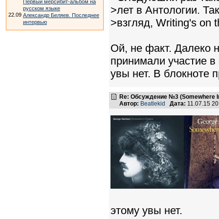
Первый мерсибит-альбом на
>лет в Антологии. Та
русском языке
22.09
Александр Беляев. Последнее
>взгляд, Writing's on th
интервью
Ой, не факт. Далеко 
принимали участие в 
увы нет. В блокноте 
Re: Обсуждение №3 (Somewhere In
Автор:
Beatlekid
Дата:
11.07.15 2
этому увы нет.