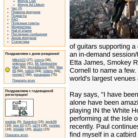
Форум Club
Форум Ad Libitum
Чат (0)
Правила форумов
Подкасты
FAQ
Полезные советы
Модераторы
Hall of shame
Последние сообщения
Архив форумов
Статистика
of guitars supporting a
an in-demand session/t
Поздравляем с днем рождения!
Mikich22
(27),
Lesya
(36),
Etta James, Smokey Ro
gniknuss
(41),
Mr.Tambourine
Man
(50),
Rick&Backer
(50),
Max
Cornell to name a few.
66
(60),
nabon
(64),
nolans
(64),
monter7
(66),
ganapataja
(75)
world's largest venues
Показать всех
Поздравляем с годовщиной
Ray says, ''I have been
регистрации!
alone have been amazin
playing IN the White H
performing at the Isle
egoktis
(5),
Superkot
(15),
igrok99
recently. Paul continue
(16),
Igor 63
(17),
od74
(18),
уоллес
(18),
Impaler
(20),
akash
(23)
find myself in a catbird
Показать всех