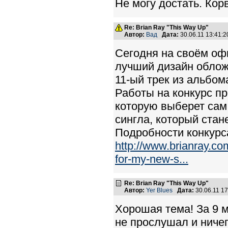
Не могу достать. Корв
Re: Brian Ray "This Way Up"
Автор:
Вад
Дата:
30.06.11 13:41
Сегодня на своём оф
лучший дизайн обложк
11-ый трек из альбома
Работы на конкурс п
которую выберет сам
сингла, который стан
Подробности конкурс
http://www.brianray.co
for-my-new-s...
Re: Brian Ray "This Way Up"
Автор:
Yer Blues
Дата:
30.06.11 1
Хорошая тема! За 9 м
не прослушал и ничег