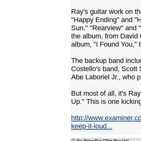
Ray's guitar work on th
"Happy Ending" and "Hel
Sun," "Rearview" and "
the album, from David 
album, "I Found You," t
The backup band inclu
Costello's band, Scot
Abe Laboriel Jr., who 
But most of all, it's R
Up." This is one kicking
http://www.examiner.co
keep-it-loud...