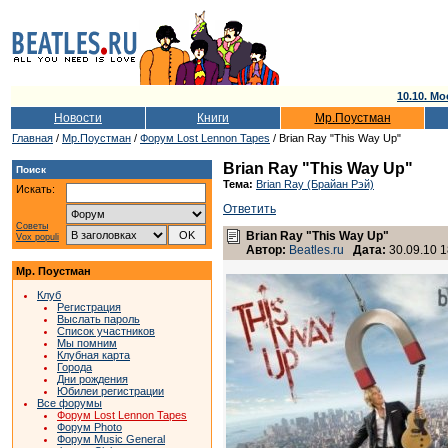
10.10. Мо
Новости
Книги
Мр.Поустман
Главная
/
Мр.Поустман
/
Форум Lost Lennon Tapes
/ Brian Ray "This Way Up"
Brian Ray "This Way Up"
Поиск
Тема:
Brian Ray (Брайан Рэй)
Искать:
Ответить
Советы
Brian Ray "This Way Up"
Vox populi
Автор:
Beatles.ru
Дата:
30.09.10 1
Мр. Поустман
Клуб
Регистрация
Выслать пароль
Список участников
Мы помним
Клубная карта
Города
Дни рождения
Юбилеи регистрации
Все форумы
Форум Lost Lennon Tapes
Форум Photo
Форум Music General