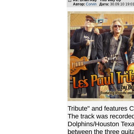
Re: Brian Ray "This Way Up"
Автор:
Corvin
Дата:
30.09.10 19:
Tribute" and features C
The track was recorded
Dolphins/Houston Texan
between the three guita