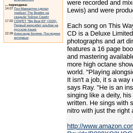
were recorded and mix
... периодика:
14.07
Lewis) and were produ
Пол Маккартни сделал
трибьют The Beatles на
свадьбе Тейлор Свифт
17.02
СЕКРЕТ "Big Beat 83" (2026).
Each song on This Way U
Первый мерсибит-альбом на
русском языке
CD is a Deluxe Limited 
22.09
Александр Беляев. Последнее
интервью
photographs and art dir
features a 16 page book
and mastering availabl
more high octane show
world. ''Playing alongs
It isn't a job, it s a way
says Ray. ''He is an in
singing like a deity, hi
written. He sings with
nitro with just the right
http://www.amazon.co