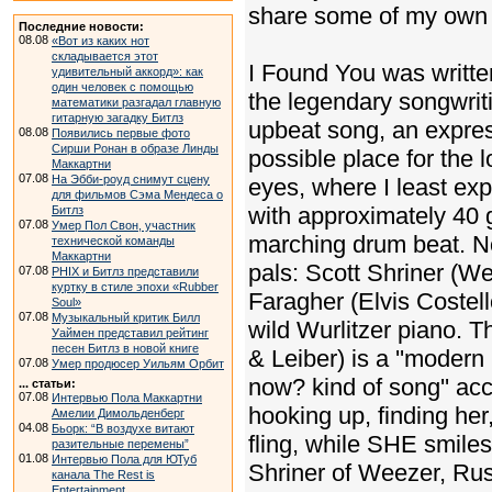
share some of my own 
Последние новости:
08.08
«Вот из каких нот
складывается этот
I Found You was written
удивительный аккорд»: как
один человек с помощью
the legendary songwritin
математики разгадал главную
гитарную загадку Битлз
upbeat song, an express
08.08
Появились первые фото
Сирши Ронан в образе Линды
possible place for the l
Маккартни
07.08
На Эбби-роуд снимут сцену
eyes, where I least exp
для фильмов Сэма Мендеса о
with approximately 40 g
Битлз
07.08
Умер Пол Свон, участник
marching drum beat. No
технической команды
Маккартни
pals: Scott Shriner (
07.08
PHIX и Битлз представили
куртку в стиле эпохи «Rubber
Faragher (Elvis Coste
Soul»
07.08
Музыкальный критик Билл
wild Wurlitzer piano. 
Уаймен представил рейтинг
песен Битлз в новой книге
& Leiber) is a ''modern
07.08
Умер продюсер Уильям Орбит
now? kind of song'' acco
... статьи:
07.08
Интервью Пола Маккартни
hooking up, finding her
Амелии Димольденберг
04.08
Бьорк: “В воздухе витают
fling, while SHE smiles
разительные перемены”
01.08
Интервью Пола для ЮТуб
Shriner of Weezer, Rus
канала The Rest is
Entertainment