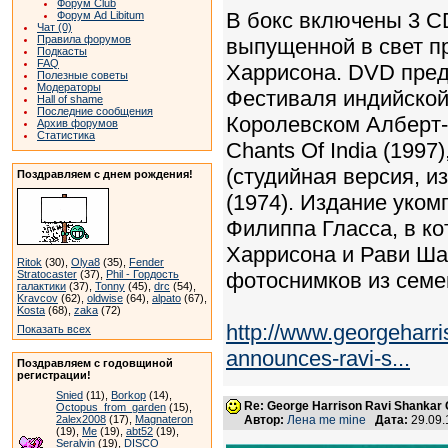
Форум Club
В бокс включены 3 C
Форум Ad Libitum
Чат (0)
Правила форумов
выпущенной в свет п
Подкасты
FAQ
Харрисона. DVD пред
Полезные советы
Модераторы
Фестиваля индийской
Hall of shame
Последние сообщения
Королевском Алберт-
Архив форумов
Статистика
Chants Of India (1997)
(студийная версия, из
Поздравляем с днем рождения!
(1974). Издание уком
Филиппа Гласса, в к
Харрисона и Рави Ша
Ritok
(30),
Olya8
(35),
Fender
Stratocaster
(37),
Phil - Гордость
фотоснимков из семе
галактики
(37),
Tonny
(45),
drc
(54),
Kravcov
(62),
oldwise
(64),
alpato
(67),
Kosta
(68),
zaka
(72)
http://www.georgeharr
Показать всех
announces-ravi-s...
Поздравляем с годовщиной
регистрации!
Snied
(11),
Borkop
(14),
Re: George Harrison Ravi Shankar Co
Octopus_from_garden
(15),
2alex2008
(17),
Magnateron
Автор:
Лена me mine
Дата:
29.09.
(19),
Me
(19),
abt52
(19),
Seralvin
(19),
DISCO