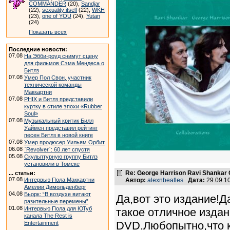
COMMANDER
(20),
Sandjar
(22),
sexuality itself
(22),
WKH
(23),
one of YOU
(24),
Yutan
(24)
Показать всех
Последние новости:
07.08
На Эбби-роуд снимут сцену
для фильмов Сэма Мендеса о
Битлз
07.08
Умер Пол Свон, участник
технической команды
Маккартни
07.08
PHIX и Битлз представили
куртку в стиле эпохи «Rubber
Soul»
07.08
Музыкальный критик Билл
Уаймен представил рейтинг
песен Битлз в новой книге
07.08
Умер продюсер Уильям Орбит
06.08
`Revolver`: 60 лет спустя
05.08
Скульптурную группу Битлз
установили в Томске
Re: George Harrison Ravi Shankar Co
... статьи:
07.08
Интервью Пола Маккартни
Автор:
alexnbeatles
Дата:
29.09.1
Амелии Димольденберг
04.08
Бьорк: “В воздухе витают
Да,вот это издание!Д
разительные перемены”
01.08
Интервью Пола для ЮТуб
такое отличное изда
канала The Rest is
DVD.Любопытно,что к
Entertainment