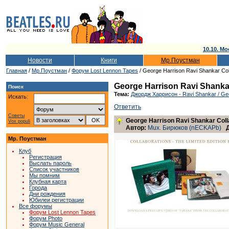
10.10. Мо
Новости
Книги
Мр.Поустман
Главная
/
Мр.Поустман
/
Форум Lost Lennon Tapes
/ George Harrison Ravi Shankar Colla
George Harrison Ravi Shankar 
Поиск
Тема:
Джордж Харрисон - Ravi Shankar / Geo
Искать:
Ответить
Советы
George Harrison Ravi Shankar Collab
Vox populi
Автор:
Mux. Бирюков (nECKAPb)
Мр. Поустман
Клуб
Регистрация
Выслать пароль
Список участников
Мы помним
Клубная карта
Города
Дни рождения
Юбилеи регистрации
Все форумы
Форум Lost Lennon Tapes
Форум Photo
Форум Music General