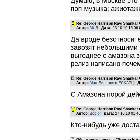
Думаю, в Москве это 
поп-музыка; ажиотажн
Re: George Harrison Ravi Shankar Co
Автор:
MUR
Дата:
23.10.10 15:0
Да вроде безотносите
завозят небольшими п
выгоднее с амазона з
релиз написано почем
Re: George Harrison Ravi Shankar Co
Автор:
Mux. Бирюков (nECKAPb)
Д
С Амазона порой дей
Re: George Harrison Ravi Shankar Co
Автор:
Bobjor
Дата:
27.10.10 01:
Кто-нибудь уже доста
Обсуждение анонса: "George Harris