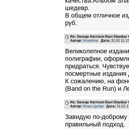
качества.Альбом Sha
шедевр.
В общем отличное из
руб.
Re: George Harrison Ravi Shankar Co
Автор:
Xmastime
Дата:
31.01.11 1
Великолепное издани
полиграфии, оформле
придраться. Чувствуе
посмертные издания 
К сожалению, на фон
(Вand on the Run) и Л
Re: George Harrison Ravi Shankar Co
Автор:
Игорь Цалер
Дата:
31.01.1
Завидую по-доброму т
правильный подход.