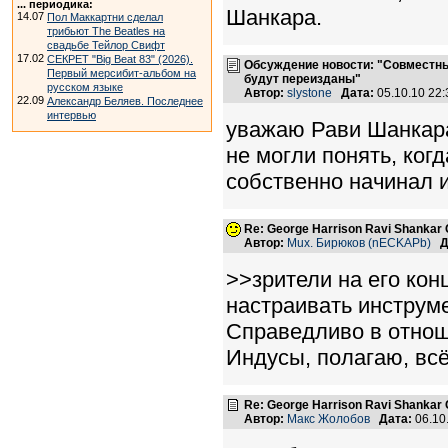
... периодика:
Шанкара.
14.07
Пол Маккартни сделал
трибьют The Beatles на
свадьбе Тейлор Свифт
17.02
СЕКРЕТ "Big Beat 83" (2026).
Обсуждение новости: "Совместн
Первый мерсибит-альбом на
будут переизданы"
русском языке
Автор:
slystone
Дата:
05.10.10 22
22.09
Александр Беляев. Последнее
интервью
уважаю Рави Шанкара.
не могли понять, ког
собственно начинал ис
Re: George Harrison Ravi Shankar Co
Автор:
Mux. Бирюков (nECKAPb)
Д
>>зрители на его кон
настраивать инструм
Справедливо в отнош
Индусы, полагаю, вс
Re: George Harrison Ravi Shankar Co
Автор:
Макс Жолобов
Дата:
06.10