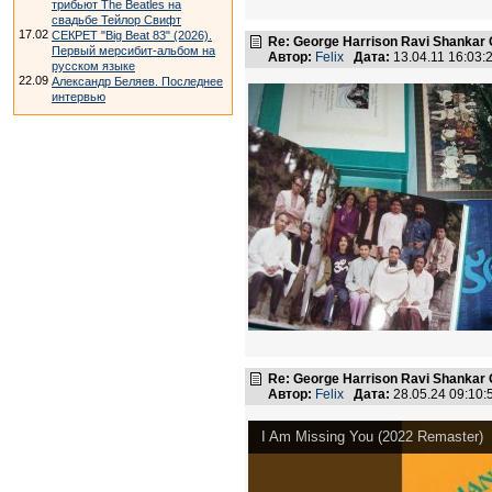
трибьют The Beatles на
свадьбе Тейлор Свифт
17.02
СЕКРЕТ "Big Beat 83" (2026).
Re: George Harrison Ravi Shankar Co
Первый мерсибит-альбом на
Автор:
Felix
Дата:
13.04.11 16:03
русском языке
22.09
Александр Беляев. Последнее
интервью
Re: George Harrison Ravi Shankar Co
Автор:
Felix
Дата:
28.05.24 09:10
I Am Missing You (2022 Remaster)