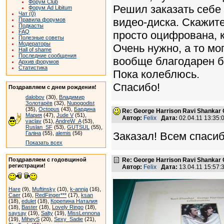
Форум Club
Решил заказать себе
Форум Ad Libitum
Чат (0)
видео-диска. Скажите
Правила форумов
Подкасты
FAQ
просто оцифрована, к
Полезные советы
Модераторы
Очень нужно, а то мог
Hall of shame
Последние сообщения
вообще благодарен б
Архив форумов
Статистика
Пока колеблюсь.
Спасибо!
Поздравляем с днем рождения!
dalobov
(30),
Владимир
Золотарёв
(32),
Nupogodist
(35),
Octopus
(43),
Бардина
Re: George Harrison Ravi Shankar Co
Мария
(47),
Jude V
(51),
Автор:
Felix
Дата:
02.04.11 13:35
vaclav
(51),
AndreW_A
(53),
Ruslan_SF
(53),
GUTSUL
(55),
Галіна
(55),
alemis
(56)
Заказал! Всем спаси
Показать всех
Поздравляем с годовщиной
Re: George Harrison Ravi Shankar Co
регистрации!
Автор:
Felix
Дата:
13.04.11 15:57
Hare
(9),
Muftinsky
(10),
k-annja
(16),
Caer
(16),
RedFinger***
(17),
ksan
(18),
edulet
(18),
Корепина Наталия
(18),
Baster
(18),
Lovely Ringo
(18),
saysay
(19),
Salty
(19),
MissLennona
(19),
MiheyS
(20),
Sexy_Sadie
(21),