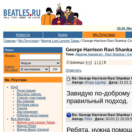
10.10. Мо
Новости
Книги
Мр.Поустман
Главная
/
Мр.Поустман
/
Форум Lost Lennon Tapes
/ George Harrison Ravi Shankar Colla
George Harrison Ravi Shankar 
Поиск
Тема:
Джордж Харрисон - Ravi Shankar / Geo
Искать:
Страницы: [
<<
]
1
|
2
|
3
Советы
Vox populi
Ответить
Re: George Harrison Ravi Shankar Co
Мр. Поустман
Автор:
Игорь Цалер
Дата:
31.01.1
Клуб
Регистрация
Завидую по-доброму т
Выслать пароль
Список участников
правильный подход.
Мы помним
Клубная карта
Города
Дни рождения
Re: George Harrison Ravi Shankar Co
Юбилеи регистрации
Все форумы
Автор:
Felix
Дата:
30.03.11 20:26
Форум Lost Lennon Tapes
Форум Photo
Ребята, нужна помощ
Форум Music General