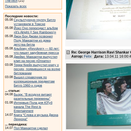
TheTech
(21)
Показать всех
Последние новости:
05.08
Скульптурную группу Битлз
установили в Томске
05.08
Йоко Оно переиздаст альбом
«It’s Alright (I See Rainbows)»
05.08
Джон Бон Джови позвонил
Полу Маккартни из дома
детства битла
05.08
Альбому «Revolver» — 60 лет:
Re: George Harrison Ravi Shankar Co
что пишет зарубежная пресса
Автор:
Felix
Дата:
13.04.11 16:00
05.08
Джеймс Маккартни выпустил
клип на песню «Dreams»
03.08
Терри Крейн выпустил книгу о
песнях, появившихся на волне
битломании
03.08
Вышел справочник по
коллекционным предметам
Битлз 1960-х годов
... статьи:
04.08
Бьорк: “В воздухе витают
разительные перемены”
01.08
Интервью Пола для ЮТуб
канала The Rest is
Entertainment
14.07
Книга "Слова и музыка Джона
Леннона"
... периодика:
14.07
Пол Маккартни сделал