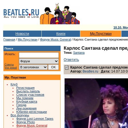
10.10. Мо
Новости
Книги
Мр.Поустман
Главная
/
Мр.Поустман
/
Форум Music General
/ Карлос Сантана сделал предложение
Карлос Сантана сделал пр
Поиск
Тема:
Santana
Искать:
Ответить
Советы
Карлос Сантана сделал предлож
Vox populi
Автор:
Beatles.ru
Дата:
14.07.10 0
Мр. Поустман
Клуб
Регистрация
Выслать пароль
Список участников
Мы помним
Клубная карта
Города
Дни рождения
Юбилеи регистрации
Все форумы
Форум Lost Lennon Tapes
Форум Photo
Форум Music General