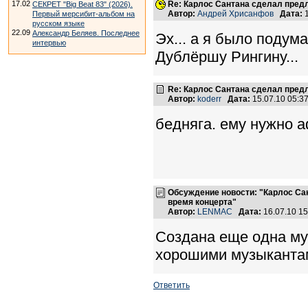
17.02
Re: Карлос Сантана сделал пред
СЕКРЕТ "Big Beat 83" (2026).
Автор:
Андрей Хрисанфов
Дата:
1
Первый мерсибит-альбом на
русском языке
22.09
Александр Беляев. Последнее
Эх... а я было подум
интервью
Дублёршу Рингину...
Re: Карлос Сантана сделал пред
Автор:
koderr
Дата:
15.07.10 05:
бедняга. ему нужно 
Обсуждение новости: "Карлос Са
время концерта"
Автор:
LENMAC
Дата:
16.07.10 1
Создана еще одна муз
хорошими музыкантам
Ответить