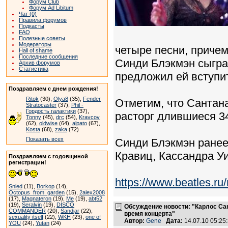
Форум Club
Форум Ad Libitum
Чат (0)
Правила форумов
Подкасты
FAQ
Полезные советы
Модераторы
четыре песни, причем
Hall of shame
Последние сообщения
Синди Блэкмэн сыгра
Архив форумов
Статистика
предложил ей вступи
Поздравляем с днем рождения!
Ritok
(30),
Olya8
(35),
Fender
Отметим, что Сантана
Stratocaster
(37),
Phil -
Гордость галактики
(37),
расторг длившиеся 3
Tonny
(45),
drc
(54),
Kravcov
(62),
oldwise
(64),
alpato
(67),
Kosta
(68),
zaka
(72)
Показать всех
Синди Блэкмэн ранее
Кравиц, Кассандра Уи
Поздравляем с годовщиной
регистрации!
https://www.beatles.
Snied
(11),
Borkop
(14),
Octopus_from_garden
(15),
2alex2008
(17),
Magnateron
(19),
Me
(19),
abt52
(19),
Seralvin
(19),
DISCO
Обсуждение новости: "Карлос Са
COMMANDER
(20),
Sandjar
(22),
время концерта"
sexuality itself
(22),
WKH
(23),
one of
Автор:
Gene
Дата:
14.07.10 05:2
YOU
(24),
Yutan
(24)