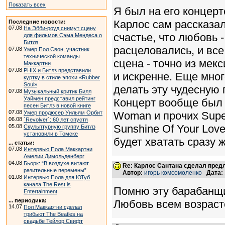
Показать всех
Я был на его концерт
Карлос сам рассказал
Последние новости:
07.08
На Эбби-роуд снимут сцену
счастье, что любовь 
для фильмов Сэма Мендеса о
Битлз
расцеловались, и все
07.08
Умер Пол Свон, участник
технической команды
сцена - точно из мек
Маккартни
07.08
PHIX и Битлз представили
и искренне. Еще мног
куртку в стиле эпохи «Rubber
Soul»
делать эту чудесную 
07.08
Музыкальный критик Билл
Уаймен представил рейтинг
Концерт вообще был 
песен Битлз в новой книге
07.08
Умер продюсер Уильям Орбит
Woman и прочих Super
06.08
`Revolver`: 60 лет спустя
Sunshine Of Your Love
05.08
Скульптурную группу Битлз
установили в Томске
будет хватать сразу ж
... статьи:
07.08
Интервью Пола Маккартни
Амелии Димольденберг
04.08
Бьорк: “В воздухе витают
Re: Карлос Сантана сделал пред
разительные перемены”
Автор:
игорь комсомоленко
Дата:
01.08
Интервью Пола для ЮТуб
канала The Rest is
Помню эту барабанщи
Entertainment
... периодика:
Любовь всем возраст
14.07
Пол Маккартни сделал
трибьют The Beatles на
свадьбе Тейлор Свифт