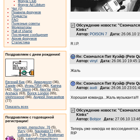
Форум Club
Форум Ad Libitum
Чат (0)
Правила форумов
Подкасты
FAQ
Полезные советы
Обсуждение новости: "Скончался П
Модераторы
Kinks"
Hall of shame
Автор:
POISON 7
Дата:
26.06.10 
Последние сообщения
Архив форумов
Статистика
R.I.P.
Поздравляем с днем рождения!
Re: Скончался Пит Куэйф (Pete Qu
Автор:
vinyl
Дата:
26.06.10 19:45
Жаль
Евгений Бик
(35),
Димедролл
(36),
Re: Скончался Пит Куэйф (Pete Qu
Zapple
(40),
Игорь7354
(40),
Katrina
Автор:
audi
Дата:
26.06.10 23:01
(42),
Rory Storm
(43),
AlexYar
(61),
Arshack
(63),
Borick London
(65),
stjohnswood
(66),
Андрей Хрисанфов
Хорошая команда...Жаль музыканта!!!
(77)
Показать всех
Обсуждение новости: "Скончался П
Kinks"
Поздравляем с годовщиной
Автор:
Bobjor
Дата:
27.06.10 13:
регистрации!
evgen_menschov_76
(5),
Теперь уже никогда не воссоединятся...;
Yurry
(16),
Navigator77
(16),
RIP
Ludo4ka
(17),
Polly Beatloman
(18),
satanafrompashkovo