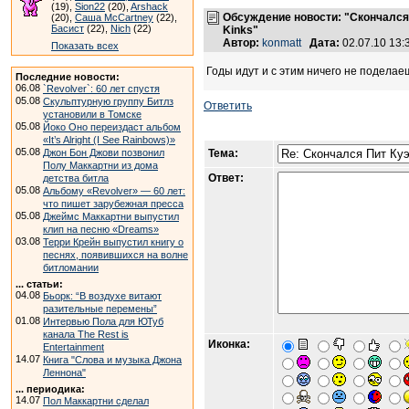
(19),
Sion22
(20),
Arshack
Обсуждение новости: "Скончался П
(20),
Саша McCartney
(22),
Басист
(22),
Nich
(22)
Kinks"
Автор:
konmatt
Дата:
02.07.10 13
Показать всех
Годы идут и с этим ничего не поделае
Последние новости:
06.08
`Revolver`: 60 лет спустя
05.08
Скульптурную группу Битлз
Ответить
установили в Томске
05.08
Йоко Оно переиздаст альбом
«It’s Alright (I See Rainbows)»
05.08
Джон Бон Джови позвонил
Тема:
Полу Маккартни из дома
Ответ:
детства битла
05.08
Альбому «Revolver» — 60 лет:
что пишет зарубежная пресса
05.08
Джеймс Маккартни выпустил
клип на песню «Dreams»
03.08
Терри Крейн выпустил книгу о
песнях, появившихся на волне
битломании
... статьи:
04.08
Бьорк: “В воздухе витают
разительные перемены”
01.08
Интервью Пола для ЮТуб
канала The Rest is
Иконка:
Entertainment
14.07
Книга "Слова и музыка Джона
Леннона"
... периодика:
14.07
Пол Маккартни сделал