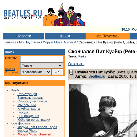
10.10. Мо
Новости
Книги
Мр.Поустман
Главная
/
Мр.Поустман
/
Форум Music General
/ Скончался Пит Куэйф (Pete Quaife), 
Скончался Пит Куэйф (Pete 
Поиск
Тема:
Kinks
Искать:
Ответить
Советы
Скончался Пит Куэйф (Pete Quaife
Vox populi
Автор:
Beatles.ru
Дата:
26.06.10 1
Мр. Поустман
Клуб
Регистрация
Выслать пароль
Список участников
Мы помним
Клубная карта
Города
Дни рождения
Юбилеи регистрации
Все форумы
Форум Lost Lennon Tapes
Форум Photo
Форум Music General