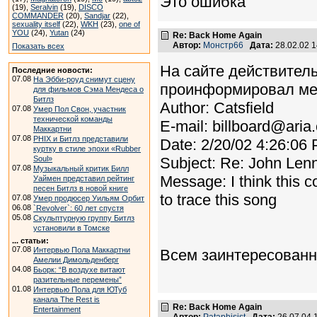
Это ошибка
(19),
Seralvin
(19),
DISCO
COMMANDER
(20),
Sandjar
(22),
sexuality itself
(22),
WKH
(23),
one of
YOU
(24),
Yutan
(24)
Re: Back Home Again
Автор:
Монстр66
Дата:
28.02.02 
Показать всех
На сайте действитель
Последние новости:
07.08
На Эбби-роуд снимут сцену
проинформировал мес
для фильмов Сэма Мендеса о
Битлз
Author: Catsfield
07.08
Умер Пол Свон, участник
технической команды
E-mail: billboard@aria
Маккартни
07.08
PHIX и Битлз представили
Date: 2/20/02 4:26:06
куртку в стиле эпохи «Rubber
Soul»
Subject: Re: John Len
07.08
Музыкальный критик Билл
Message: I think this c
Уаймен представил рейтинг
песен Битлз в новой книге
to trace this song
07.08
Умер продюсер Уильям Орбит
06.08
`Revolver`: 60 лет спустя
05.08
Скульптурную группу Битлз
установили в Томске
... статьи:
07.08
Интервью Пола Маккартни
Всем заинтересованн
Амелии Димольденберг
04.08
Бьорк: “В воздухе витают
разительные перемены”
01.08
Интервью Пола для ЮТуб
канала The Rest is
Re: Back Home Again
Entertainment