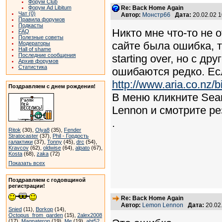
Форум Club
Форум Ad Libitum
Re: Back Home Again
Чат (0)
Автор:
Монстр66
Дата:
20.02.02 
Правила форумов
Подкасты
Никто мне что-то не 
FAQ
Полезные советы
сайте была ошибка, т.
Модераторы
Hall of shame
Последние сообщения
starting over, но с д
Архив форумов
Статистика
ошибаются редко. Есл
http://www.aria.co.nz/b
Поздравляем с днем рождения!
В меню кликните Sear
Lennon и смотрите ре
.
Ritok
(30),
Olya8
(35),
Fender
Stratocaster
(37),
Phil - Гордость
галактики
(37),
Tonny
(45),
drc
(54),
Kravcov
(62),
oldwise
(64),
alpato
(67),
Kosta
(68),
zaka
(72)
Показать всех
Поздравляем с годовщиной
регистрации!
Re: Back Home Again
Автор:
Lemon Lennon
Дата:
20.02
Snied
(11),
Borkop
(14),
Octopus_from_garden
(15),
2alex2008
(17),
Magnateron
(19),
Me
(19),
abt52