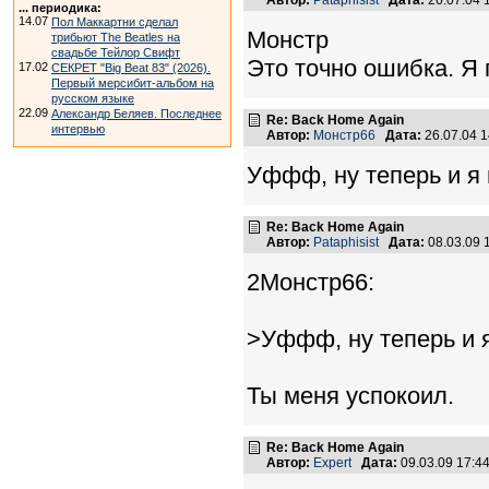
Автор:
Pataphisist
Дата:
26.07.04 
... периодика:
14.07
Пол Маккартни сделал
Монстр
трибьют The Beatles на
свадьбе Тейлор Свифт
Это точно ошибка. Я 
17.02
СЕКРЕТ "Big Beat 83" (2026).
Первый мерсибит-альбом на
русском языке
22.09
Александр Беляев. Последнее
Re: Back Home Again
интервью
Автор:
Монстр66
Дата:
26.07.04 
Уффф, ну теперь и я 
Re: Back Home Again
Автор:
Pataphisist
Дата:
08.03.09 
2Монстр66:
>Уффф, ну теперь и я
Ты меня успокоил.
Re: Back Home Again
Автор:
Expert
Дата:
09.03.09 17: