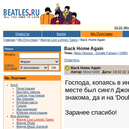
10.10. Мо
Новости
Книги
Мр.Поустман
Главная
/
Мр.Поустман
/
Форум Lost Lennon Tapes
/ Back Home Again
Back Home Again
Поиск
Тема:
Джон Леннон - Double Fantasy (1980)
Искать:
Ответить
Советы
Back Home Again
Vox populi
Автор:
Монстр66
Дата:
19.02.02 1
Мр. Поустман
Господа, копаясь в и
Клуб
месте был сингл Джон
Регистрация
Выслать пароль
Список участников
знакома, да и на 'Dou
Мы помним
Клубная карта
Города
Дни рождения
Заранее спасибо!
Юбилеи регистрации
Все форумы
Форум Lost Lennon Tapes
Форум Photo
Форум Music General