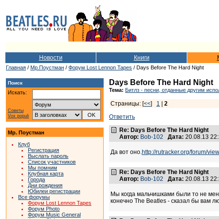
Новости
Книги
Главная
/
Мр.Поустман
/
Форум Lost Lennon Tapes
/ Days Before The Hard Night
Days Before The Hard Night
Поиск
Тема:
Битлз - песни, отданные другим исп
Искать:
Страницы: [
<<
]
1
|
2
Советы
Vox populi
Ответить
Re: Days Before The Hard Night
Мр. Поустман
Автор:
Bob-102
Дата:
20.08.13 22
Клуб
Регистрация
Да вот оно.
http://rutracker.org/forum/v
Выслать пароль
Список участников
Мы помним
Re: Days Before The Hard Night
Клубная карта
Автор:
Bob-102
Дата:
20.08.13 22
Города
Дни рождения
Юбилеи регистрации
Мы когда мальчишками были то не мень
Все форумы
конечно The Beatles - сказал бы вам л
Форум Lost Lennon Tapes
Форум Photo
Форум Music General