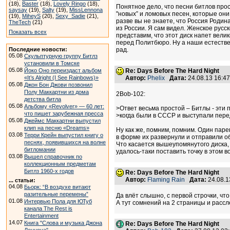
(18),
Baster
(18),
Lovely Ringo
(18),
Понятное дело, что песни битлов прост
saysay
(19),
Salty
(19),
MissLennona
"новых” и ломовых песен, которые они
(19),
MiheyS
(20),
Sexy_Sadie
(21),
разве вы не знаете, что Россия Родин
TheTech
(21)
из России. Я сам видел. Женское русс
Показать всех
представим, что этот диск напет велик
перед Политбюро. Ну а наши естествен
Последние новости:
рад.
05.08
Скульптурную группу Битлз
установили в Томске
05.08
Йоко Оно переиздаст альбом
Re: Days Before The Hard Night
«It’s Alright (I See Rainbows)»
Автор:
Phelix
Дата:
24.08.13 16:4
05.08
Джон Бон Джови позвонил
Полу Маккартни из дома
2Bob-102:
детства битла
05.08
Альбому «Revolver» — 60 лет:
>Ответ весьма простой – Битлы - эти 
что пишет зарубежная пресса
>когда были в СССР и выступали пер
05.08
Джеймс Маккартни выпустил
клип на песню «Dreams»
Ну как же, помним, помним. Один паре
03.08
Терри Крейн выпустил книгу о
в форме их развернули и отправили о
песнях, появившихся на волне
Что касается вышеупомянутого диска, т
битломании
удалось-таки поставить точку в этом вопр
03.08
Вышел справочник по
коллекционным предметам
Битлз 1960-х годов
Re: Days Before The Hard Night
Автор:
Flaming Rain
Дата:
24.08.1
... статьи:
04.08
Бьорк: “В воздухе витают
разительные перемены”
Да влёт слышно, с первой строчки, чт
01.08
Интервью Пола для ЮТуб
А тут сомнений на 2 страницы и рассл
канала The Rest is
Entertainment
14.07
Книга "Слова и музыка Джона
Re: Days Before The Hard Night