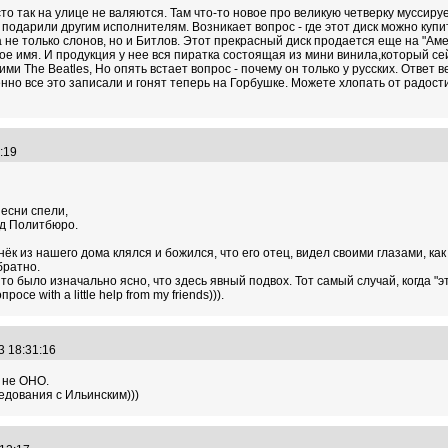
о так на улице не валяются. Там что-то новое про великую четверку муссирует
 подарили другим исполнителям. Возникает вопрос - где этот диск можно купит
а не только слонов, но и Битлов. Этот прекрасный диск продается еще на "А
кое имя. И продукция у нее вся пиратка состоящая из мини винила,который сей
ими The Beatles, Но опять встает вопрос - почему он только у русских. Ответ
но все это записали и гонят теперь на Горбушке. Можете хлопать от радост
7:19
песни спели,
ед Политбюро.
нёк из нашего дома клялся и божился, что его отец, видел своими глазами, к
братно.
о было изначально ясно, что здесь явный подвох. Тот самый случай, когда "эт
осе with a little help from my friends))).
3 18:31:16
о не ОНО.
едования с Ильинским)))