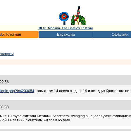
10.10. Москва. The Beatles Festival
Мр.Поустман
Барахолка
Оффлайн
олнителям
:22:56
iewtopic.php?t=4233054
только там 14 песен а здесь 19 и нет двух.Кроме того н
:31:38
ше 10 групп считали Битлами.Searchers ,swinging blue jeans даже голландск
юбой 14 летний любитель битлов в 65 году.