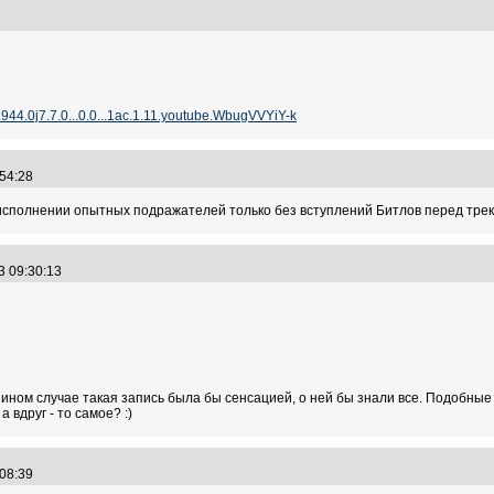
5
5.944.0j7.7.0...0.0...1ac.1.11.youtube.WbugVVYiY-k
:54:28
 исполнении опытных подражателей только без вступлений Битлов перед трек
3 09:30:13
 ином случае такая запись была бы сенсацией, о ней бы знали все. Подобны
 вдруг - то самое? :)
:08:39