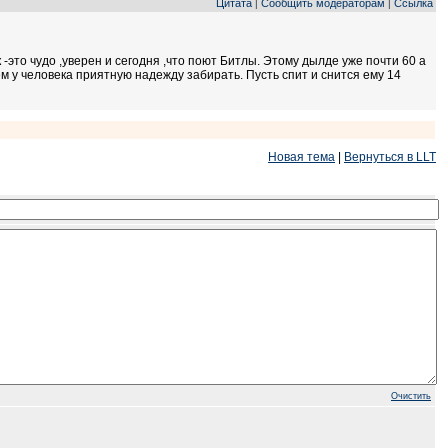
Цитата
Сообщить модераторам
Ссылка
|
|
 -это чудо ,уверен и сегодня ,что поют Битлы. Этому дылде уже почти 60 а
м у человека приятную надежду забирать. Пусть спит и снится ему 14
Новая тема
|
Вернуться в LLT
Очистить