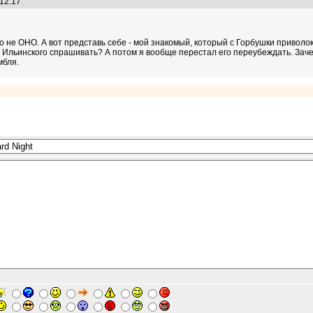
:12:17
о не ОНО. А вот представь себе - мой знакомый, который с Горбушки приволок
 у Ильинского спрашивать? А потом я вообще перестал его переубеждать. Заче
мбля.