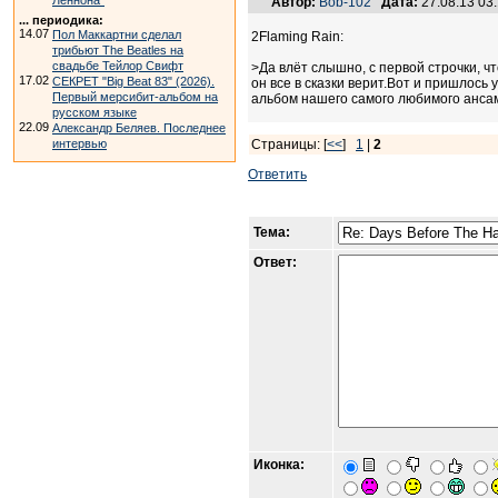
Леннона"
Автор:
Bob-102
Дата:
27.08.13 03
... периодика:
14.07
Пол Маккартни сделал
2Flaming Rain:
трибьют The Beatles на
свадьбе Тейлор Свифт
>Да влёт слышно, с первой строчки, чт
17.02
СЕКРЕТ "Big Beat 83" (2026).
он все в сказки верит.Вот и пришлось
Первый мерсибит-альбом на
альбом нашего самого любимого анса
русском языке
22.09
Александр Беляев. Последнее
интервью
Страницы: [
<<
]
1
|
2
Ответить
Тема:
Ответ:
Иконка: