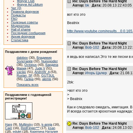
Форум Club
Re: Days Before The Hard Night
Форум Ad Libitum
Автор:
bk
Дата:
20.08.13 22:43:0
Чат (0)
Правила форумов
вот кто это
Подкасты
FAQ
Полезные советы
Beatnix
Модераторы
Hall of shame
http://www.youtube.com/results....0.0.16
Последние сообщения
Архив форумов
Статистика
Re: Days Before The Hard Night
Автор:
Bob-102
Дата:
20.08.13 22
Поздравляем с днем рождения!
я ведь все написал.Это те же песни в
dalobov
(30),
Владимир
Золотарёв
(32),
Nupogodist
(35),
Octopus
(43),
Бардина
Мария
(47),
Jude V
(51),
Re: Days Before The Hard Night
vaclav
(51),
AndreW_A
(53),
Автор:
Игорь Цалер
Дата:
21.08.1
Ruslan_SF
(53),
GUTSUL
(55),
Галіна
(55),
alemis
(56)
2bk:
Показать всех
>вот кто это
>
Поздравляем с годовщиной
регистрации!
> Beatnix
Как и следовало ожидать, имитация. В
И всегда остается крохотная надежда: а
Re: Days Before The Hard Night
Hare
(9),
Muftinsky
(10),
k-annja
(16),
Автор:
Bob-102
Дата:
24.08.13 02
Caer
(16),
RedFinger***
(17),
ksan
(18),
edulet
(18),
Корепина Наталия