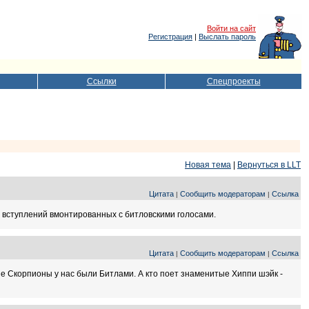
Войти на сайт
Регистрация
|
Выслать пароль
Ссылки
Спецпроекты
Новая тема
|
Вернуться в LLT
Цитата
Сообщить модераторам
Ссылка
|
|
ет вступлений вмонтированных с битловскими голосами.
Цитата
Сообщить модераторам
Ссылка
|
|
ие Скорпионы у нас были Битлами. А кто поет знаменитые Хиппи шэйк -