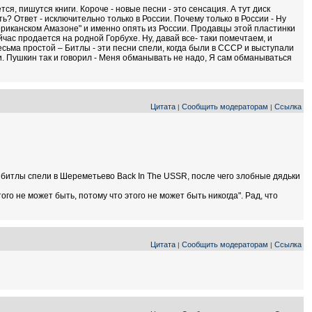
ся, пишутся книги. Короче - новые песни - это сенсация. А тут диск
ь? Ответ - исключительно только в России. Почему только в России - Ну
мериканском Амазоне" и именно опять из России. Продавцы этой пластинки
час продается на родной Горбухе. Ну, давай все- таки помечтаем, и
 весьма простой – Битлы - эти песни спели, когда были в СССР и выступали
и. Пушкин так и говорил - Меня обманывать не надо, Я сам обманываться
Цитата
Сообщить модераторам
Ссылка
|
|
ак битлы спели в Шереметьево Back In The USSR, после чего злобные дядьки
ого не может быть, потому что этого не может быть никогда". Рад, что
Цитата
Сообщить модераторам
Ссылка
|
|