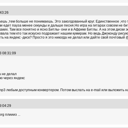
:43:26
аешь ,тем больше не понимаешь. Это заколдованный круг. Единственное ,что 
и едет пауза менее секунды и дальше песня.Но игра на гитарах совсем не би
аких. Там все понятно и ясно.Битлы- они и в Африке Битлы. А на этом диски 
 хвала тем кто так искусно подражает нашим кумирам. Но ведь Джоконду рисую
ть на яндекс -диск? Просто я это никогда не делал или дайте свой почтовый 
3 08:31:09
а не делал
ю через яндекс
mp3 любым доступным конвертером. Потом выслать на e-mail или выложить 
09:04:29
rg плиииз ...