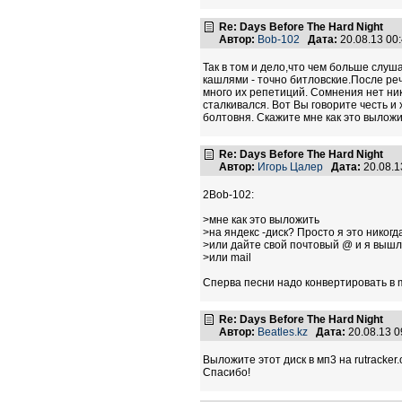
Re: Days Before The Hard Night
Автор:
Bob-102
Дата:
20.08.13 00
Так в том и дело,что чем больше слуш
кашлями - точно битловские.После реч
много их репетиций. Сомнения нет ник
сталкивался. Вот Вы говорите честь и
болтовня. Скажите мне как это выложи
Re: Days Before The Hard Night
Автор:
Игорь Цалер
Дата:
20.08.1
2Bob-102:
>мне как это выложить
>на яндекс -диск? Просто я это никогд
>или дайте свой почтовый @ и я вышл
>или mail
Сперва песни надо конвертировать в 
Re: Days Before The Hard Night
Автор:
Beatles.kz
Дата:
20.08.13 
Выложите этот диск в мп3 на rutracker.o
Спасибо!