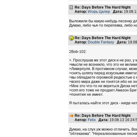
Re: Days Before The Hard Night
Автор:
Игорь Цалер
Дата:
19.08.1
Выложили бы какую-нибудь песенку для
Думаю, либо чья-то перепевка, либо н
Re: Days Before The Hard Night
Автор:
Double Fantasy
Дата:
19.08
2Bob-102:
>. Прослушав же этот диск и не раз, у
>мысли не возникло, что это не велик
>Ливерпуля. В противном случае, мож
>снять шляпу перед искусными имита
>вы обладаете огромной редкостью о
>всего мира даже не гонятся ибо не з
>Мне это что-то не вериться.Диска нет
>com его тоже не продает.Амазон Бри
>понятия не имеет.
Я пыталась найти этот диск - нигде нет
Re: Days Before The Hard Night
Автор:
Felix
Дата:
19.08.13 16:24
Думаю, на слух уж можно отличить. Вок
"обтекаема". "Нереализованные песни