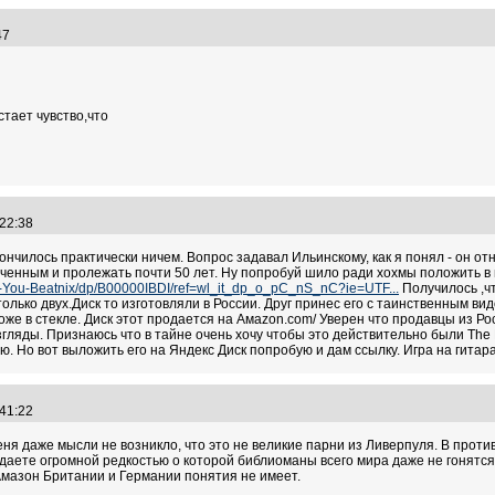
:47
тает чувство,что
:22:38
нчилось практически ничем. Вопрос задавал Ильинскому, как я понял - он отн
ченным и пролежать почти 50 лет. Ну попробуй шило ради хохмы положить в 
r-You-Beatnix/dp/B00000IBDI/ref=wl_it_dp_o_pC_nS_nC?ie=UTF...
Получилось ,чт
 только двух.Диск то изготовляли в России. Друг принес его с таинственным вид
оже в стекле. Диск этот продается на Амаzon.com/ Уверен что продавцы из Ро
згляды. Признаюсь что в тайне очень хочу чтобы это действительно были The 
ю. Но вот выложить его на Яндекс Диск попробую и дам ссылку. Игра на гитар
:41:22
 меня даже мысли не возникло, что это не великие парни из Ливерпуля. В про
даете огромной редкостью о которой библиоманы всего мира даже не гонятся 
.Амазон Британии и Германии понятия не имеет.