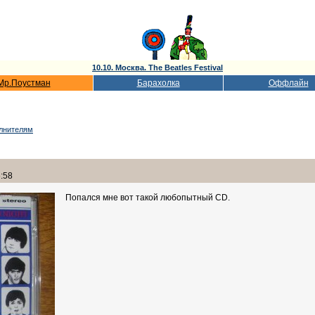
10.10. Москва. The Beatles Festival
Мр.Поустман
Барахолка
Оффлайн
олнителям
6:58
Попался мне вот такой любопытный CD.