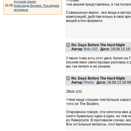
>только
русском языке
>на вашем представлены, я так полаг
22.09
Александр Беляев. Последнее
интервью
Совершенно верно - все вещи в авторс
композиций, действительно в своё вре
вещей в live-формате.
Re: Days Before The Hard Night
Автор:
Bob-102
Дата:
18.08.13 19
У меня тоже есть этот диск. Купил на
песням явно смонтирован разговор и р
мы так ничего и не узнаем.
Re: Days Before The Hard Night
Автор:
Phelix
Дата:
18.08.13 20:0
2Bob-102:
>Чем чаще слушаю тем больше нараст
>это не The Beatles.
Откровенно говоря, эта гипотеза мне 
снято буквально один в один, но тем н
из Ливерпуля. В противном случае, м
Все остальные вопросы, поставленные 