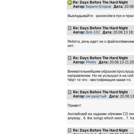
Re: Days Before The Hard Night
Автор:
Кирилл Егоров
Дата:
20.08
Выкладывайте - разнесём в пух и прах
Re: Days Before The Hard Night
Автор:
Bob-102
Дата:
20.08.13 18
Ребята, речь идет не о файлообменике,
нет.
Re: Days Before The Hard Night
Автор:
Phelix
Дата:
20.08.13 21:2
Внимательнейшим образом прослушал е
направлении. Но не услышал я на сей 
Чёрт те что - мистификация какая-то.
Re: Days Before The Hard Night
Автор:
еж ушастый
Дата:
20.08.1
Привет!
Английский на заднике обложки CD пестрит
anyway... 6. the songs which were... 7. 
Re: Days Before The Hard Night