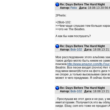
Re: Days Before The Hard Night
Автор:
Felix
Дата:
18.08.13 20:56
2Phelix:
>2Bob-102:
>>Чем чаще слушаю тем больше нарас
>>это не The Beatles.
А как бы нам послушать?
Re: Days Before The Hard Night
Автор:
Bob-102
Дата:
18.08.13 21
Мое расследование этого альбома зако
такое добро могло быть никем не заме
поисков.
http://www.amazon.com/Its-Fou
Beatnix. Все песни входят.(почти) Нет
под мини винил)Кстати на фото диск т
не спорю ,а только высказываю свои в
может я чего придумаю. Я сейчас боле
Re: Days Before The Hard Night
Автор:
Bob-102
Дата:
18.08.13 21
. Прослушав же этот диск и не раз, у
имитаторами. Получается,что вы обла
нигде. Еbay, com его тоже не продает