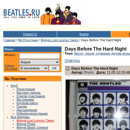
Новости
Книги
Главная
/
Мр.Поустман
/
Форум Lost Lennon Tapes
/ Days Before The Hard Night
Days Before The Hard Night
Поиск
Тема:
Битлз - песни, отданные другим исп
Искать:
Ответить
Советы
Days Before The Hard Night
Vox populi
Автор:
Phelix
Дата:
11.05.10 20:4
Мр. Поустман
Клуб
Регистрация
Выслать пароль
Список участников
Мы помним
Клубная карта
Города
Дни рождения
Юбилеи регистрации
Все форумы
Форум Lost Lennon Tapes
Форум Photo
Форум Music General