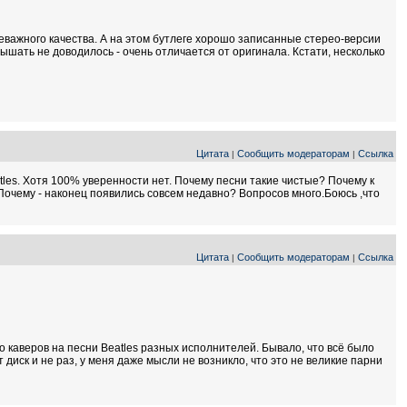
неважного качества. А на этом бутлеге хорошо записанные стерео-версии
ышать не доводилось - очень отличается от оригинала. Кстати, несколько
Цитата
Сообщить модераторам
Ссылка
|
|
tles. Хотя 100% уверенности нет. Почему песни такие чистые? Почему к
 Почему - наконец появились совсем недавно? Вопросов много.Боюсь ,что
Цитата
Сообщить модераторам
Ссылка
|
|
о каверов на песни Beatles разных исполнителей. Бывало, что всё было
т диск и не раз, у меня даже мысли не возникло, что это не великие парни