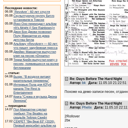
Последние новости:
06.08
`Revolver`: 60 лет спустя
05.08
Скульптурную группу Битлз
установили в Томске
05.08
Йоко Оно переиздаст альбом
«It’s Alright (I See Rainbows)»
05.08
Джон Бон Джови позвонил
Полу Маккартни из дома
детства битла
05.08
Альбому «Revolver» — 60 лет:
что пишет зарубежная пресса
05.08
Джеймс Маккартни выпустил
клип на песню «Dreams»
03.08
Терри Крейн выпустил книгу о
песнях, появившихся на волне
битломании
... статьи:
04.08
Бьорк: “В воздухе витают
Re: Days Before The Hard Night
разительные перемены”
Автор:
bk
Дата:
11.05.10 21:22:5
01.08
Интервью Пола для ЮТуб
канала The Rest is
Похоже на демо-записи песен, отданн
Entertainment
14.07
Книга "Слова и музыка Джона
Леннона"
Re: Days Before The Hard Night
... периодика:
Автор:
Phelix
Дата:
11.05.10 22:1
14.07
Пол Маккартни сделал
трибьют The Beatles на
2Rollover
свадьбе Тейлор Свифт
2bк
17.02
СЕКРЕТ "Big Beat 83" (2026).
Первый мерсибит-альбом на