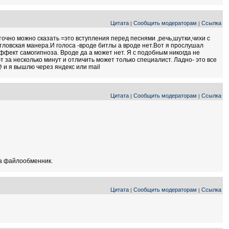
Цитата
Сообщить модераторам
Ссылка
|
|
точно можно сказать =это вступления перед песнями ,речь,шутки,чихи с
тловская манера.И голоса -вроде битлы а вроде нет.Вот я прослушал
эффект самогипноза. Вроде да а может нет. Я с подобным никогда не
т за несколько минут и отличить может только специалист. Ладно- это все
@ и я вышлю через яндекс или mail
Цитата
Сообщить модераторам
Ссылка
|
|
на файлообменник.
Цитата
Сообщить модераторам
Ссылка
|
|