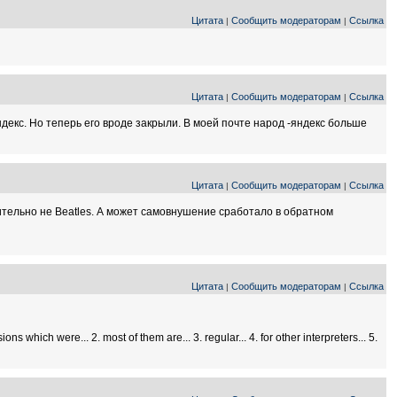
Цитата
Сообщить модераторам
Ссылка
|
|
Цитата
Сообщить модераторам
Ссылка
|
|
яндекс. Но теперь его вроде закрыли. В моей почте народ -яндекс больше
Цитата
Сообщить модераторам
Ссылка
|
|
тельно не Beatles. А может самовнушение сработало в обратном
Цитата
Сообщить модераторам
Ссылка
|
|
h were... 2. most of them are... 3. regular... 4. for other interpreters... 5.