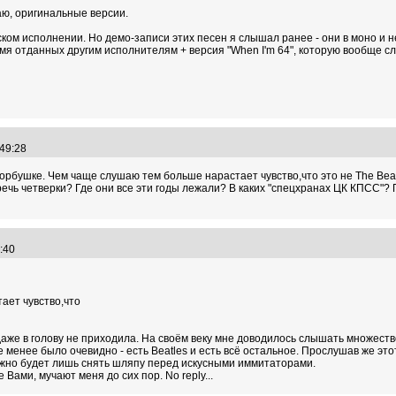
аю, оригинальные версии.
ком исполнении. Но демо-записи этих песен я слышал ранее - они в моно и 
мя отданных другим исполнителям + версия "When I'm 64", которую вообще сл
:49:28
 Горбушке. Чем чаще слушаю тем больше нарастает чувство,что это не The Bea
ечь четверки? Где они все эти годы лежали? В каких "спецхранах ЦК КПСС"?
9:40
ает чувство,что
даже в голову не приходила. На своём веку мне доводилось слышать множеств
е менее было очевидно - есть Beatles и есть всё остальное. Прослушав же это
ожно будет лишь снять шляпу перед искусными иммитаторами.
Вами, мучают меня до сих пор. No reply...