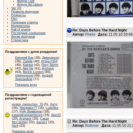
Форум Club
Форум Ad Libitum
Чат (0)
Правила форумов
Подкасты
FAQ
Полезные советы
Модераторы
Hall of shame
Re: Days Before The Hard Night
Последние сообщения
Автор:
Phelix
Дата:
11.05.10 20:4
Архив форумов
Статистика
Поздравляем с днем рождения!
Евгений Бик
(35),
Димедролл
(36),
Zapple
(40),
Игорь7354
(40),
Katrina
(42),
Rory Storm
(43),
AlexYar
(61),
Arshack
(63),
Borick London
(65),
stjohnswood
(66),
Андрей
Хрисанфов
(77)
Показать всех
Поздравляем с годовщиной
регистрации!
evgen_menschov_76
(5),
Yurry
(16),
Navigator77
(16),
Ludo4ka
(17),
Polly Beatloman
(18),
satanafrompashkovo
(19),
Sion22
(20),
Arshack
(20),
Саша
Re: Days Before The Hard Night
McCartney
(22),
Басист
(22),
Автор:
Rollover
Дата:
11.05.10 21
Nich
(22)
Показать всех