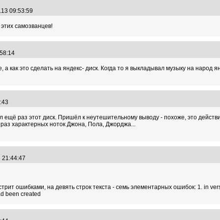
.13 09:53:59
 этих самозванцев!
:58:14
 а как это сделать на яндекс- диск. Когда то я выкладывал музыку на народ 
5:43
щё раз этот диск. Пришёл к неутешительному выводу - похоже, это действи
раз характерных ноток Джона, Пола, Джорджа...
3 21:44:47
 ошибками, на девять строк текста - семь элементарных ошибок: 1. in versions whic
had been created