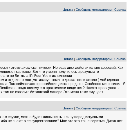
Цитата
Сообщить модераторам
Ссылка
|
|
Цитата
Сообщить модераторам
Ссылка
|
|
есся к этому диску скептически. Но ведь диск действительно хороший. Как
мешок от картошки.Вот что у меня получилось в результате
о это не Битлы а It's Four You в исполнении
ом и отдал его мне ,мотивируя тем что достал его в стекле.( мой сделан
ссии . Там сейчас часто российские диски продают .Особенно мини винил. Я
Beatles но тогда почему его практически нигде нет? Насчет прослушать
ах там не совсем в битловской манере.Это меня тоже смущает.
Цитата
Сообщить модераторам
Ссылка
|
|
тивном случае, можно будет лишь снять шляпу перед искусными
ибо не знают о ее существовании? Мне это что-то не вериться.Диска нет