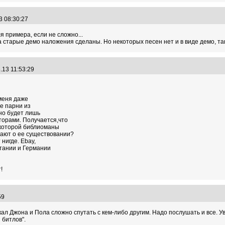
3 08:30:27
 примера, если не сложно...
а старые демо наложения сделаны. Но некоторых песен нет и в виде демо, так 
.13 11:53:29
 меня даже
ие парни из
но будет лишь
торами. Получается,что
 которой библиоманы
нают о ее существовании?
 нигде. Еbay,
тании и Германии
!
:59
ал Джона и Пола сложно спутать с кем-либо другим. Надо послушать и все. Ув
 битлов".