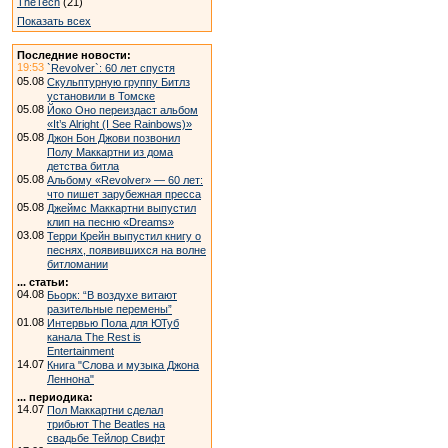
TheTech
(21)
Показать всех
Последние новости:
19:53
`Revolver`: 60 лет спустя
05.08
Скульптурную группу Битлз
установили в Томске
05.08
Йоко Оно переиздаст альбом
«It’s Alright (I See Rainbows)»
05.08
Джон Бон Джови позвонил
Полу Маккартни из дома
детства битла
05.08
Альбому «Revolver» — 60 лет:
что пишет зарубежная пресса
05.08
Джеймс Маккартни выпустил
клип на песню «Dreams»
03.08
Терри Крейн выпустил книгу о
песнях, появившихся на волне
битломании
... статьи:
04.08
Бьорк: “В воздухе витают
разительные перемены”
01.08
Интервью Пола для ЮТуб
канала The Rest is
Entertainment
14.07
Книга "Слова и музыка Джона
Леннона"
... периодика:
14.07
Пол Маккартни сделал
трибьют The Beatles на
свадьбе Тейлор Свифт