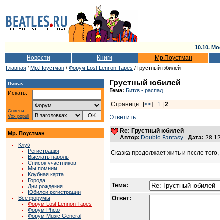
10.10. Мо
Новости
Книги
Мр.Поустман
Главная
/
Мр.Поустман
/
Форум Lost Lennon Tapes
/ Грустный юбилей
Грустный юбилей
Поиск
Тема:
Битлз - распад
Искать:
Страницы: [
<<
]
1
|
2
Советы
Vox populi
Ответить
Re: Грустный юбилей
Мр. Поустман
Автор:
Double Fantasy
Дата:
28.12
Клуб
Регистрация
Сказка продолжает жить и после того, 
Выслать пароль
Список участников
Мы помним
Клубная карта
Города
Тема:
Дни рождения
Юбилеи регистрации
Все форумы
Ответ:
Форум Lost Lennon Tapes
Форум Photo
Форум Music General