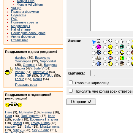
Форум Club
Форум Ad Libitum
Чат (0)
Правила форумов
Подкасты
FAQ
Полезные советы
Модераторы
Hall of shame
Последние сообщения
Архив форумов
Статистика
Иконка:
Поздравляем с днем рождения!
dalobov
(30),
Владимир
Золотарёв
(32),
Nupogodist
(35),
Octopus
(43),
Бардина
Мария
(47),
Jude V
(51),
vaclav
(51),
AndreW_A
(53),
Картинка:
Ruslan_SF
(53),
GUTSUL
(55),
Галіна
(55),
alemis
(56)
Translit -> кириллица
Показать всех
Прислать мне копии всех ответов
Поздравляем с годовщиной
регистрации!
Hare
(9),
Muftinsky
(10),
k-annja
(16),
Caer
(16),
RedFinger***
(17),
ksan
(18),
edulet
(18),
Корепина Наталия
(18),
Baster
(18),
Lovely Ringo
(18),
saysay
(19),
Salty
(19),
MissLennona
(19),
MiheyS
(20),
Sexy_Sadie
(21),