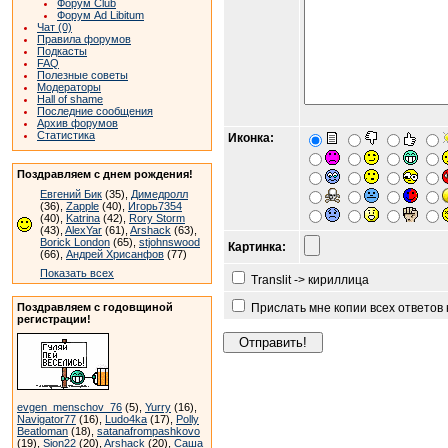
Форум Club
Форум Ad Libitum
Чат (0)
Правила форумов
Подкасты
FAQ
Полезные советы
Модераторы
Hall of shame
Последние сообщения
Архив форумов
Статистика
Иконка:
Поздравляем с днем рождения!
Евгений Бик
(35),
Димедролл
(36),
Zapple
(40),
Игорь7354
(40),
Katrina
(42),
Rory Storm
(43),
AlexYar
(61),
Arshack
(63),
Borick London
(65),
stjohnswood
Картинка:
(66),
Андрей Хрисанфов
(77)
Показать всех
Translit -> кириллица
Поздравляем с годовщиной
Прислать мне копии всех ответов
регистрации!
evgen_menschov_76
(5),
Yurry
(16),
Navigator77
(16),
Ludo4ka
(17),
Polly
Beatloman
(18),
satanafrompashkovo
(19),
Sion22
(20),
Arshack
(20),
Саша