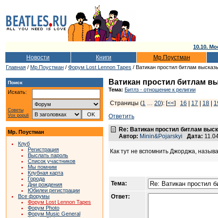
10.10. Мо
Новости
Книги
Мр.Поустман
Главная
/
Мр.Поустман
/
Форум Lost Lennon Tapes
/ Ватикан простил битлам высказ
Ватикан простил битлам в
Поиск
Тема:
Битлз - отношение к религии
Искать:
Страницы (
1
…
20
): [
<<
]
16
|
17
|
18
|
1
Советы
Vox populi
Ответить
Re: Ватикан простил битлам выс
Мр. Поустман
Автор:
Minin&Pojarskyi
Дата:
11.0
Клуб
Регистрация
Как тут не вспомнить Джорджа, называ
Выслать пароль
Список участников
Мы помним
Клубная карта
Города
Тема:
Дни рождения
Юбилеи регистрации
Все форумы
Ответ:
Форум Lost Lennon Tapes
Форум Photo
Форум Music General