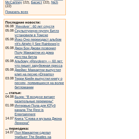
McCartney
(22),
Басист
(22),
Nich
(22)
Показать всех
Последние новости:
06.08
`Revolver`: 60 лет спустя
05.08
Скульптурную группу Битлз
установили в Томске
05.08
Йоко Оно переиздаст альбом
«It’s Alright (I See Rainbows)»
05.08
Джон Бон Джови позвонил
Полу Маккартни из дома
детства битла
05.08
Альбому «Revolver» — 60 лет:
что пишет зарубежная пресса
05.08
Джеймс Маккартни выпустил
клип на песню «Dreams»
03.08
Терри Крейн выпустил книгу о
песнях, появившихся на волне
битломании
... статьи:
04.08
Бьорк: “В воздухе витают
разительные перемены”
01.08
Интервью Пола для ЮТуб
канала The Rest is
Entertainment
14.07
Книга "Слова и музыка Джона
Леннона"
... периодика:
14.07
Пол Маккартни сделал
трибьют The Beatles на