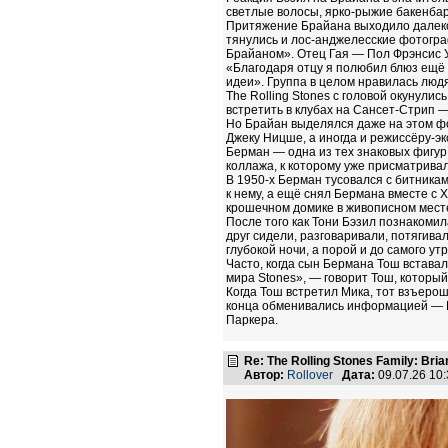
светлые волосы, ярко‑рыжие бакенбард
Притяжение Брайана выходило далеко 
тянулись и лос‑анджелесские фотограф
Брайаном». Отец Гая — Пол Фрэнсис Уэб
«Благодаря отцу я полюбил блюз ещё в
идеи». Группа в целом нравилась людя
The Rolling Stones с головой окунул
встретить в клубах на Сансет‑Стрип — 
Но Брайан выделялся даже на этом фон
Джеку Ницше, а иногда и режиссёру-э
Берман — одна из тех знаковых фигур
коллажа, к которому уже присматрива
В 1950‑х Берман тусовался с битника
к нему, а ещё снял Бермана вместе с
крошечном домике в живописном месте
После того как Тони Бэзил познакоми
друг сидели, разговаривали, потягив
глубокой ночи, а порой и до самого утр
Часто, когда сын Бермана Тош вставал
мира Stones», — говорит Тош, которы
Когда Тош встретил Мика, тот взъерош
конца обменивались информацией — Бр
Паркера.
Re: The Rolling Stones Family: Bria
Автор:
Rollover
Дата:
09.07.26 10