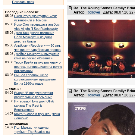
Показать всех
Re: The Rolling Stones Family: Bria
Последние новости:
Автор:
Rollover
Дата:
08.07.26 22
05.08
Скульптурную группу Битлз
установили в Томске
05.08
Йоко Оно переиздаст альбом
«It’s Alright (I See Rainbows)»
05.08
Джон Бон Джови позвонил
Полу Маккартни из дома
детства битла
05.08
Альбому «Revolver» — 60 лет:
что пишет зарубежная пресса
05.08
Джеймс Маккартни выпустил
клип на песню «Dreams»
03.08
Терри Крейн выпустил книгу о
песнях, появившихся на волне
битломании
03.08
Вышел справочник по
коллекционным предметам
Битлз 1960-х годов
... статьи:
Re: The Rolling Stones Family: Bria
04.08
Бьорк: “В воздухе витают
Автор:
Rollover
Дата:
08.07.26 22
разительные перемены”
01.08
Интервью Пола для ЮТуб
канала The Rest is
Entertainment
14.07
Книга "Слова и музыка Джона
Леннона"
... периодика:
14.07
Пол Маккартни сделал
трибьют The Beatles на