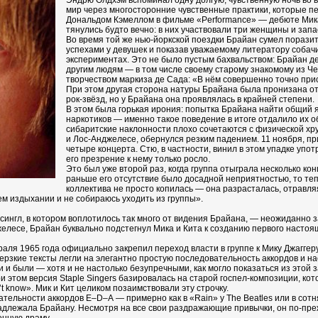
Эндрю Олдхэм вспоминал одну долгую, чувственную ночь во в
мир через многосторонние чувственные практики, которые п
Дональдом Кэмеллом в фильме «Performance» — дебюте Мика 
тянулись будто вечно: в них участвовали три женщины и зап
Во время той же нью‑йоркской поездки Брайан сумел порази
успехами у девушек и показав уважаемому литератору собачий
экспериментах. Это не было пустым бахвальством: Брайан де
другим людям — в том числе своему старому знакомому из Че
творчеством маркиза де Сада: «В нём совершенно точно прис
При этом другая сторона натуры Брайана была пронизана о
рок‑звёзд, но у Брайана она проявлялась в крайней степени.
В этом была горькая ирония: попытка Брайана найти общий 
наркотиков — именно такое поведение в итоге отдалило их об
сибаритские наклонности плохо сочетаются с физической х
и Лос‑Анджелесе, обернулся резким падением. 11 ноября, при
четыре концерта. Стю, в частности, винил в этом упадке уп
его презрение к нему только росло.
Это был уже второй раз, когда группа отыграла несколько ко
раньше его отсутствие было досадной неприятностью, то тепе
коллектива не просто копилась — она разрасталась, отравл
ем издыхании и не собираюсь уходить из группы».
— сингл, в котором воплотилось так много от видения Брайана, — неожиданно 
елесе, Брайан буквально подстегнул Мика и Кита к созданию первого настоящ
аля 1965 года официально закрепил переход власти в группе к Мику Джаггер
дерзкие тексты легли на элегантно простую последовательность аккордов и 
 и были — хотя и не настолько безупречными, как могло показаться из этой за
ри этом версия Staple Singers базировалась на старой госпел‑композиции, 
on’t know». Мик и Кит целиком позаимствовали эту строчку.
ательности аккордов E–D–A — примерно как в «Rain» у The Beatles или в сот
адлежала Брайану. Несмотря на все свои раздражающие привычки, он по‑пре