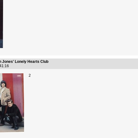
n Jones' Lonely Hearts Club
:41:16
2