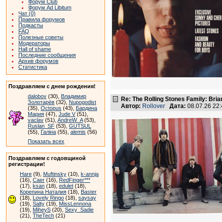
Форум Club
Форум Ad Libitum
Чат (0)
Правила форумов
Подкасты
FAQ
Полезные советы
Модераторы
Hall of shame
Последние сообщения
Архив форумов
Статистика
Поздравляем с днем рождения!
dalobov
(30),
Владимир
Re: The Rolling Stones Family: Bria
Золотарёв
(32),
Nupogodist
Автор:
Rollover
Дата:
08.07.26 22
(35),
Octopus
(43),
Бардина
Мария
(47),
Jude V
(51),
vaclav
(51),
AndreW_A
(53),
Ruslan_SF
(53),
GUTSUL
(55),
Галіна
(55),
alemis
(56)
Показать всех
Поздравляем с годовщиной
регистрации!
Hare
(9),
Muftinsky
(10),
k-annja
(16),
Caer
(16),
RedFinger***
(17),
ksan
(18),
edulet
(18),
Корепина Наталия
(18),
Baster
(18),
Lovely Ringo
(18),
saysay
(19),
Salty
(19),
MissLennona
(19),
MiheyS
(20),
Sexy_Sadie
(21),
TheTech
(21)