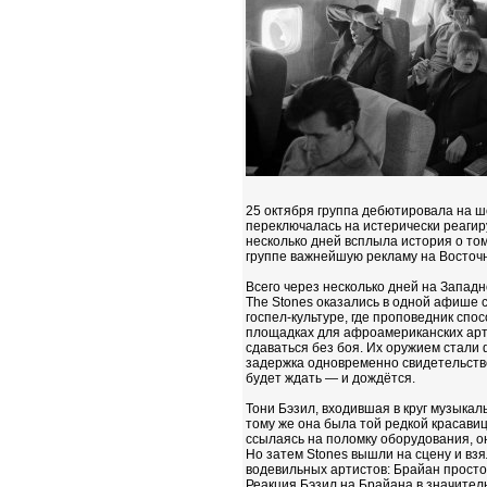
25 октября группа дебютировала на ш
переключалась на истерически реагиру
несколько дней всплыла история о то
группе важнейшую рекламу на Восточ
Всего через несколько дней на Западн
The Stones оказались в одной афише 
госпел‑культуре, где проповедник спос
площадках для афроамериканских арти
сдаваться без боя. Их оружием стал
задержка одновременно свидетельствов
будет ждать — и дождётся.
Тони Бэзил, входившая в круг музыка
тому же она была той редкой красавиц
ссылаясь на поломку оборудования, он
Но затем Stones вышли на сцену и взя
водевильных артистов: Брайан просто 
Реакция Бэзил на Брайана в значител