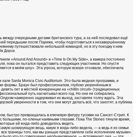
ась между очередными датами британского тура, а за ней последовал ещё
 дней передышки после Парижа, чтобы подготовиться к незавершённому
режнему путешествовали небольшой командой, но в эту поездку к ним
к Дорси.
или «Around And Around» и «Time Is On My Side», а камера постоянно
али, пока он пытался представить следующих участников. Но спустя
вятся в моём шоу». Эта угроза, которую вскоре отозвали, обеспечила
зале Santa Monica Civic Auditorium. Это была модная программа, и
ике формы. Браун был профессионалом, глубоко укоренённым в
девять лет в жёсткой конкуренции на «chitlin circuit» (традиционных
фессиональный путь насчитывал всего год. Но они не собирались
Олдхэм намеренно задерживал их выход, заставляя толпу ждать. Эта
зкой уверенности в том, что они могут делать всё, что захотят, а публика
ом, быстро превращалась в ключевую фигуру тусовки на Сансет‑Стрип. К
 с большими, по‑оленьи наивными глазами. Пока The Stones тянули время,
 которые ей когда‑либо доводилось видеть.
 самую шокирующую вещь, какую я когда‑либо видела, — а ведь я из семьи
и все границы того, как мы раньше представляли себе исполнение музыки».
ём было что‑то совершенно необыкновенное, — вспоминает она, — эти