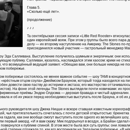
Глава 5.
«Сколько ещё лет».
(продолжение)
♪ ♪ ♪
Та сентябрьская сессия записи «Little Red Rooster» втиснул
один европейский вояж. При этом у группы было всего пара
делу — их второму наступлению на Америку. The Stones по‑п
присоединился новый участник — гастрольный менеджер Май
оу Эда Салливана. Выступление получилось шумным и энергичным: они исполн
ющую публику. Салливан, казалось, наслаждался этим хаосом: крики не стих
м, что возмущённый ведущий заявил: «Обещаю вам, они больше никогда не поя
ном побережье.
ом побережье состоялось не менее важное событие — шоу TAMI в концертном 
с «крёстным отцом соула» Джеймсом Брауном, который тогда находился на п
обен довести свою паству до истерики и экстаза; его мастерство оттачивалось 
стов). На фоне этой легенды The Stones выглядели почти новичками: их про
и фирменные приёмы Эндрю Олдхэма — дерзкая бравада и чистый адреналин. 
ала и об их ужасе перед необходимостью выступать после Брауна, и об их дер
льного руководителя шоу Джека Ницше и вскоре ставшая известным хореограф
ей, чья притягательность сочеталась с почти детской открытостью: брюнетка
а гадала, как они вообще смогут выступить после одного из величайших шоу,
ли первый аккорд. «И я вам скажу: Мик подпрыгнул в воздух, а Брайан сделал
повернулся к публике спиной. В этом жесте была вся суть группы: они ломал
ьной степени отражала то, как его восприняли на Западном побережье. «В н