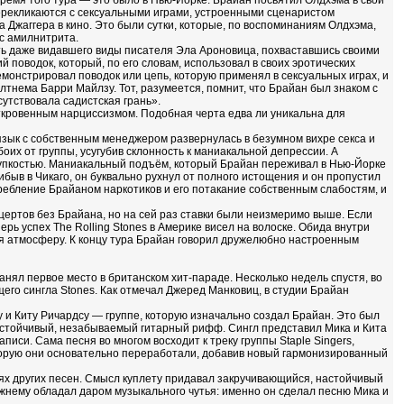
ремя того тура — это было в Нью‑Йорке. Брайан посвятил Олдхэма в свой
ерекликаются с сексуальными играми, устроенными сценаристом
Джаггера в кино. Это были сутки, которые, по воспоминаниям Олдхэма,
ас амилнитрита.
ть даже видавшего виды писателя Эла Ароновица, похваставшись своими
 поводок, который, по его словам, использовал в своих эротических
монстрировал поводок или цепь, которую применял в сексуальных играх, и
лтнема Барри Майлзу. Тот, разумеется, помнит, что Брайан был знаком с
утствовала садистская грань».
ткровенным нарциссизмом. Подобная черта едва ли уникальна для
язык с собственным менеджером развернулась в безумном вихре секса и
оих от группы, усугубив склонность к маниакальной депрессии. А
рупкостью. Маниакальный подъём, который Брайан переживал в Нью‑Йорке
быв в Чикаго, он буквально рухнул от полного истощения и он пропустил
отребление Брайаном наркотиков и его потакание собственным слабостям, и
нцертов без Брайана, но на сей раз ставки были неизмеримо выше. Если
рь успех The Rolling Stones в Америке висел на волоске. Обида внутри
яя атмосферу. К концу тура Брайан говорил дружелюбно настроенным
занял первое место в британском хит‑параде. Несколько недель спустя, во
его сингла Stones. Как отмечал Джеред Манковиц, в студии Брайан
у и Киту Ричардсу — группе, которую изначально создал Брайан. Это был
настойчивый, незабываемый гитарный рифф. Сингл представил Мика и Кита
писи. Сама песня во многом восходит к треку группы Staple Singers,
которую они основательно переработали, добавив новый гармонизированный
нях других песен. Смысл куплету придавал закручивающийся, настойчивый
жнему обладал даром музыкального чутья: именно он сделал песню Мика и