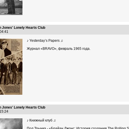
n Jones' Lonely Hearts Club
:04:41
♪ Yesterday’s Papers ♫
Журнал «BRAVO», февраль 1965 года.
n Jones' Lonely Hearts Club
:15:24
♪ Книжный клуб ♫
Пол Трынка - «Брайан Джонс: История создания The Rolling St