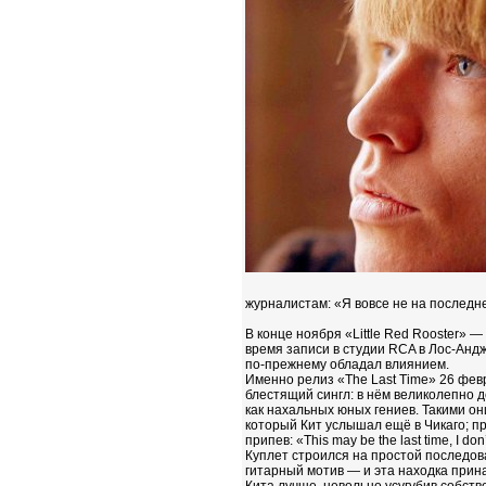
журналистам: «Я вовсе не на последн
В конце ноября «Little Red Rooster» 
время записи в студии RCA в Лос‑Андж
по‑прежнему обладал влиянием.
Именно релиз «The Last Time» 26 февр
блестящий сингл: в нём великолепно 
как нахальных юных гениев. Такими они
который Кит услышал ещё в Чикаго; п
припев: «This may be the last time, I d
Куплет строился на простой последов
гитарный мотив — и эта находка прин