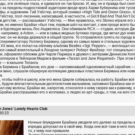
ы, эти зелёные глаза, и одевался он так броско. И, вау, он и правда был сн
за пределы подростковой аудитории вроде круга Харви Куберника или тусов
ы, и художники. Гай Уэбстер, который снимал «High Tide and Green Grass», 
стер, поэт‑песенник, написавший, в частности, «I Got It Bad And That Ain’t G
 детстве, — рассказывает Уэбстер. — Мне нравилось, что Stones играли его
м, но именно Брайан «был тем, первым шёл на контакт, с кем проще всего б
ись в бурлящую жизнь Лос‑Анджелеса. Они обживали RCA — студию, которую 
например, в Action, — или в самых модных бутиках города, где витал дух ново
е: он не всегда держался в общей группе. То отправлялся гулять по городу
кспериментатору Уоллесу Берману, одному из самых ярких и стильных художн
 XX века, кто попал на обложку альбома Beatles «Sgt. Pepper», — воплощал
лся самый влиятельный в Лондоне галерист Роберт Фрейзер: тот специально п
ми, оформлял обложки для Чарли Паркера и дружил с актёрами Деннисом Хоп
 Хоппером и Тейлором Мидом в фильме «Tarzan and Jane Regained». При этом
 — в каньоне Топанга.
ла Бермана с Брайаном, его дом — напоминавший однокомнатный сарайчик —
али вино, слушали обширную коллекцию джазовых пластинок Бермана или нов
а.
, чтобы пойти в школу, или его жена Ширли собиралась на работу, Брайан всё
й, будучи впечатлительным десятилетним мальчиком, запомнил Брайана как о
ил ему волосы; Брайан же, напротив, относился к нему скорее как к равному,
айан расспрашивал его о коллажах, о людях из арт‑среды, о том, на кого с
n Jones' Lonely Hearts Club
:30:23
Ночные блуждания Брайана уводили его далеко за пределы к
изредка допускал их в свой мир. Когда они всё‑таки в него 
то, к чему они привыкли.