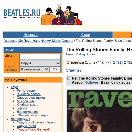
Новости
Книги
Главная
/
Мр.Поустман
/
Форум Music General
/ The Rolling Stones Family: Brian Jones
The Rolling Stones Family: B
Поиск
Тема:
Rolling Stones
Искать:
Страницы (
1
…
2744
): [
<<
]
2731
|
273
Советы
Vox populi
Ответить
Re: The Rolling Stones Family: Bria
Мр. Поустман
Автор:
Rollover
Дата:
08.07.26 22
Клуб
Регистрация
Выслать пароль
Список участников
Мы помним
Клубная карта
Города
Дни рождения
Юбилеи регистрации
Все форумы
Форум Lost Lennon Tapes
Форум Photo
Форум Music General