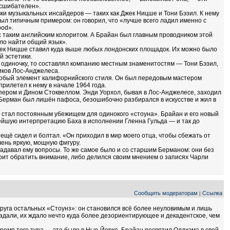
огсшибателен».
ки музыкальных инсайдеров — таких как Джек Ницше и Тони Бэзил. К нему
был типичным примером: он говорил, что «лучше всего ладил именно с
ood».
 с таким английским колоритом. А Брайан был главным проводником этой
ыло найти общий язык».
Джек Ницше ставил куда выше любых лондонских площадок. Их можно было
й эстетики.
 в одиночку, то составлял компанию местным знаменитостям — Тони Бэзил,
иков Лос‑Анджелеса.
 особый элемент калифорнийского стиля. Он был передовым мастером
рилетел к нему в начале 1964 года.
пером и Дином Стоквеллом. Энди Уорхол, бывая в Лос‑Анджелесе, заходил
 Берман был лишён пафоса, безошибочно разбирался в искусстве и жил в
 стал постоянным убежищем для одинокого «стоуна». Брайан и его новый
ейшую интерпретацию Баха в исполнении Гленна Гульда — и так до
 ещё сидел и болтал. «Он приходил в мир моего отца, чтобы сбежать от
чень яркую, мощную фигуру.
 задавал ему вопросы. То же самое было и со старшим Берманом: они без
тоит обратить внимание, либо делился своим мнением о записях Чарли
Сообщить модераторам
Ссылка
|
руга остальных «Стоунз»: он становился всё более неуловимым и лишь
попадали, их ждало нечто куда более дезориентирующее и декадентское, чем