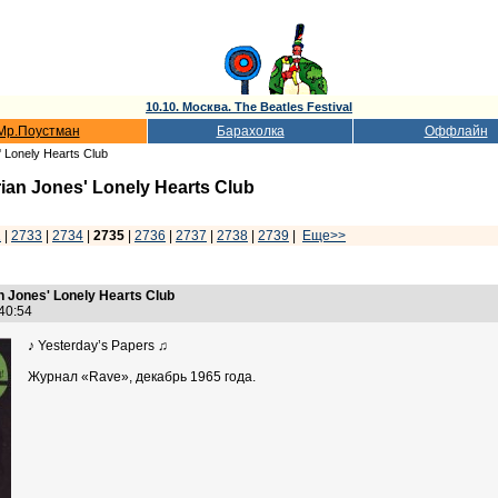
10.10. Москва. The Beatles Festival
Мр.Поустман
Барахолка
Оффлайн
' Lonely Hearts Club
rian Jones' Lonely Hearts Club
2
|
2733
|
2734
|
2735
|
2736
|
2737
|
2738
|
2739
|
Еще>>
n Jones' Lonely Hearts Club
:40:54
♪ Yesterday’s Papers ♫
Журнал «Rave», декабрь 1965 года.