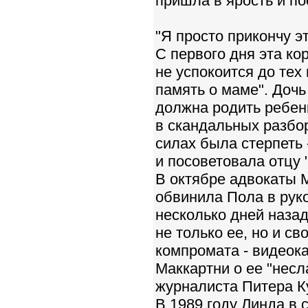
пришла в ярость и п
"Я просто прикончу эт
С первого дня эта ко
не успокоится до тех
память о маме". Дочь
должна родить ребенк
в скандальных разбор
силах была стерпеть
и посоветовала отцу 
В октябре адвокаты 
обвинила Пола в руко
несколько дней назад
не только ее, но и с
компромата - видеока
Маккартни о ее "несл
журналиста Питера К
В 1989 году Линда в 