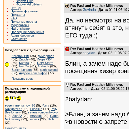
Форум Club
Форум Ad Libitum
Re: Paul and Heather Mills news
Чат (0)
Автор:
Govinda
Дата:
01.11.06 19
Правила форумов
Подкасты
FAQ
Да, но несмотря на вс
Полезные советы
Модераторы
втянуть себя" в это, 
Hall of shame
Последние сообщения
ЕГО туда :)
Архив форумов
Статистика
Re: Paul and Heather Mills news
Поздравляем с днем рождения!
Автор:
batyrlan
Дата:
02.11.06 07
Евгений Бик
(35),
Димедролл
(36),
Zapple
(40),
Игорь7354
Блин, а зачем надо 
(40),
Katrina
(42),
Rory Storm
(43),
AlexYar
(61),
Arshack
(63),
посещения хизер конц
Borick London
(65),
stjohnswood
(66),
Андрей Хрисанфов
(77)
Показать всех
Re: Paul and Heather Mills news
Поздравляем с годовщиной
Автор:
mut
Дата:
02.11.06 08:22:
регистрации!
2batyrlan:
evgen_menschov_76
(5),
Yurry
(16),
Navigator77
(16),
Ludo4ka
(17),
Polly
Beatloman
(18),
satanafrompashkovo
>Блин, а зачем надо
(19),
Sion22
(20),
Arshack
(20),
Саша
McCartney
(22),
Басист
(22),
Nich
>в новости о запрете
(22)
Показать всех