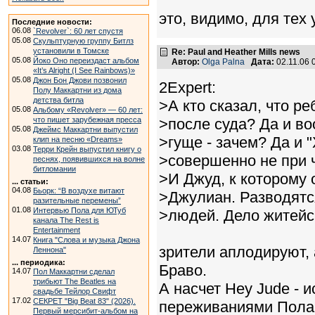
это, видимо, для тех 
Последние новости:
06.08
`Revolver`: 60 лет спустя
05.08
Скульптурную группу Битлз
установили в Томске
Re: Paul and Heather Mills news
05.08
Йоко Оно переиздаст альбом
Автор:
Olga Palna
Дата:
02.11.06
«It’s Alright (I See Rainbows)»
05.08
Джон Бон Джови позвонил
2Expert:
Полу Маккартни из дома
детства битла
>А кто сказал, что р
05.08
Альбому «Revolver» — 60 лет:
что пишет зарубежная пресса
>после суда? Да и в
05.08
Джеймс Маккартни выпустил
>гуще - зачем? Да и 
клип на песню «Dreams»
03.08
Терри Крейн выпустил книгу о
>совершенно не при ч
песнях, появившихся на волне
битломании
>И Джуд, к которому 
... статьи:
04.08
Бьорк: “В воздухе витают
>Джулиан. Разводятс
разительные перемены”
01.08
Интервью Пола для ЮТуб
>людей. Дело житейс
канала The Rest is
Entertainment
14.07
Книга "Слова и музыка Джона
зрители аплодируют,
Леннона"
... периодика:
Браво.
14.07
Пол Маккартни сделал
трибьют The Beatles на
А насчет Hey Jude - 
свадьбе Тейлор Свифт
17.02
СЕКРЕТ "Big Beat 83" (2026).
переживаниями Пола 
Первый мерсибит-альбом на