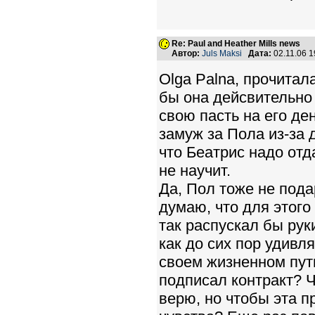
Re: Paul and Heather Mills news
Автор:
Juls Maksi
Дата:
02.11.06 
Olga Palna, прочитал
бы она дейсвительно
свою пасть на его де
замуж за Пола из-за 
что Беатрис надо отд
не научит.
Да, Пол тоже не подар
думаю, что для этого
так распускал бы руки
как до сих пор удивл
своем жизненном пути
подписал контракт? Ч
верю, но чтобы эта п