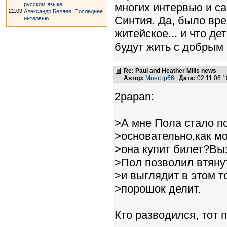
русском языке
многих интервью и са
22.09
Александр Беляев. Последнее
Синтия. Да, было вре
интервью
житейское... и что д
будут жить с добрым
Re: Paul and Heather Mills news
Автор:
Монстр66
Дата:
02.11.06 
2papan:
>А мне Пола стало п
>основательно,как мо
>она купит билет?Вы
>Пол позволил втяну
>и выглядит в этом 
>порошок делит.
Кто разводился, тот п