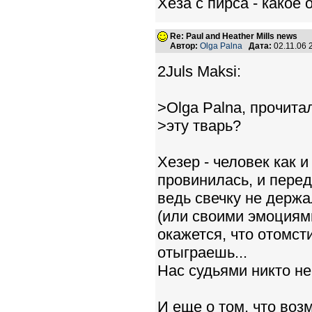
Хеза с пирса - какое 
Re: Paul and Heather Mills news
Автор:
Olga Palna
Дата:
02.11.06
2Juls Maksi:
>Olga Palna, прочита
>эту тварь?
Хезер - человек как 
провинилась, и перед
ведь свечку не держа
(или своими эмоциями
окажется, что отомст
отыграешь...
Нас судьями никто не
И еще о том, что воз