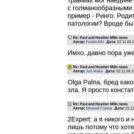
травмах мог наедине
с голманообразными 
пример - Ринго. Роди
патологии? Вроде бы 
Re: Paul and Heather Mills news
Автор:
Fowler.MAI
Дата:
02.11.06 
Имхо, давно пора уже
Re: Paul and Heather Mills news
Автор:
Juls Maksi
Дата:
02.11.06 
Olga Palnа, бред как
зла. Я просто конст
Re: Paul and Heather Mills news
Автор:
Евгений Глухов
Дата:
03.1
2Expert: а я никого 
лишь потому что хоте