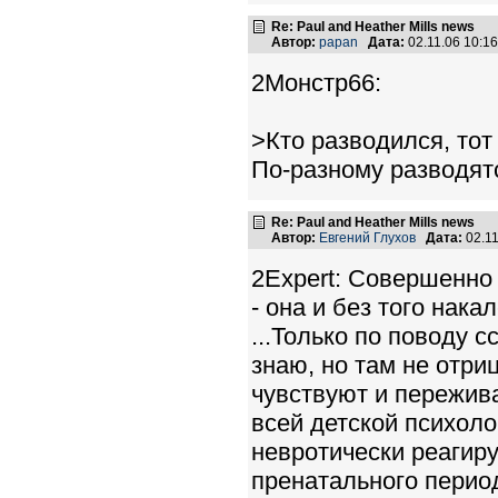
Re: Paul and Heather Mills news
Автор:
papan
Дата:
02.11.06 10:
2Монстр66:
>Кто разводился, тот 
По-разному разводят
Re: Paul and Heather Mills news
Автор:
Евгений Глухов
Дата:
02.1
2Expert: Совершенно 
- она и без того нака
...Только по поводу с
знаю, но там не отри
чувствуют и пережива
всей детской психоло
невротически реагир
пренатального период