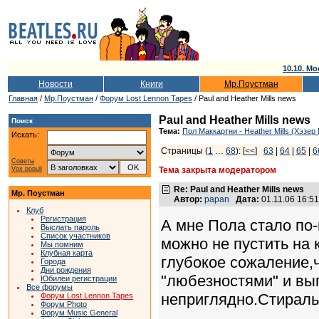
10.10. Мо
Новости
Книги
Мр.Поустман
Главная
/
Мр.Поустман
/
Форум Lost Lennon Tapes
/ Paul and Heather Mills news
Paul and Heather Mills news
Поиск
Тема:
Пол Маккартни - Heather Mills (Хэзер
Искать:
Страницы (
1
…
68
): [
<<
]
63
|
64
|
65
|
6
Советы
Vox populi
Тема закрыта модератором
Re: Paul and Heather Mills news
Мр. Поустман
Автор:
papan
Дата:
01.11.06 16:
Клуб
Регистрация
А мне Пола стало по
Выслать пароль
Список участников
можно не пустить на
Мы помним
Клубная карта
глубокое сожаление,
Города
Дни рождения
"любезностями" и вы
Юбилеи регистрации
Все форумы
неприглядно.Стираль
Форум Lost Lennon Tapes
Форум Photo
Форум Music General