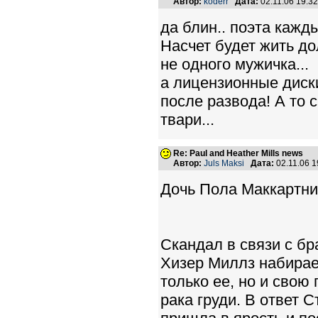
Автор:
koderr
Дата:
02.11.06 19:
да блин.. поэта кажд
Насчет будет жить до
не одного мужичка...
а лицензионные диски
после развода! А то 
твари...
Re: Paul and Heather Mills news
Автор:
Juls Maksi
Дата:
02.11.06 
Дочь Пола Маккартни
Скандал в связи с б
Хизер Миллз набирает
только ее, но и свою
рака груди. В ответ С