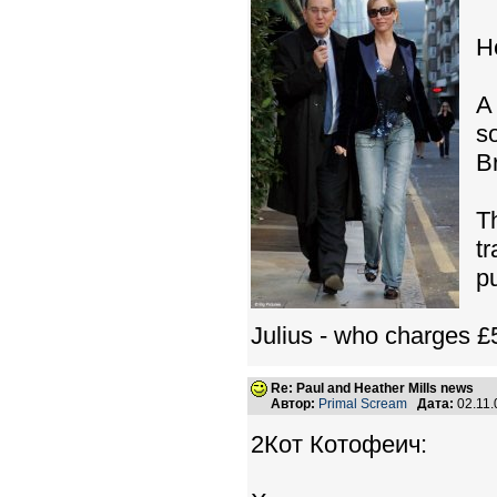
He
A
so
B
T
t
pu
Julius - who charges £
Re: Paul and Heather Mills news
Автор:
Primal Scream
Дата:
02.11.
2Кот Котофеич: