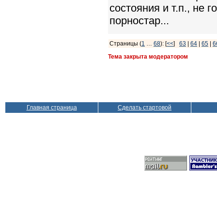
состояния и т.п., не
порностар...
Страницы (
1
…
68
): [
<<
]
63
|
64
|
65
|
6
Тема закрыта модератором
Главная страница
Сделать стартовой