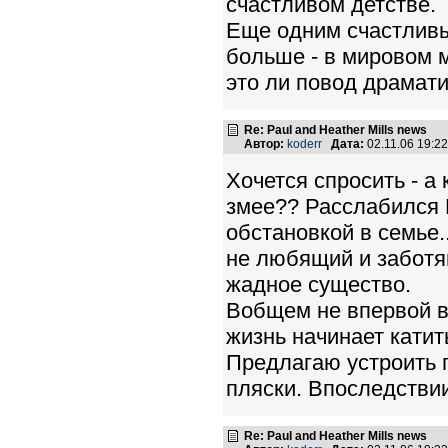
счастливом детстве.
Еще одним счастливы
больше - в мировом 
это ли повод драмати
Re: Paul and Heather Mills news
Автор:
koderr
Дата:
02.11.06 19:
Хочется спросить - а
змее?? Расслабился 
обстановкой в семье.
не любящий и заботящ
жадное существо.
Вобщем не впервой в
жизнь начинает катить
Предлагаю устроить г
пляски. Впоследстви
Re: Paul and Heather Mills news