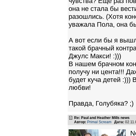
чувства? Еще раз по
она не стала бы вест
разошлись. (Хотя ко
уважала Пола, она бы
А вот если бы я вышл
такой брачный контра
Джулс Макси! :)))
В нашем брачном конт
получу ни цента!!! Д
будет куча детей :))
любви!
Правда, Голубяка? ;)
Re: Paul and Heather Mills news
Автор:
Primal Scream
Дата:
02.11.
N