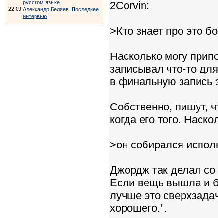
русском языке
2Corvin:
22.09
Александр Беляев. Последнее
интервью
>Кто знает про это б
Насколько могу припо
записывал что-то для 
в финальную запись 
Собственно, пишут, ч
когда его того. Наско
>он собирался испол
Джордж так делал со 
Если вещь вышла и б
лучше это сверхзадач
хорошего.".