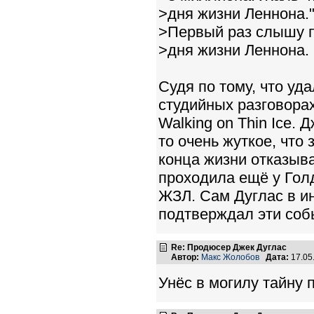
>дня жизни Леннона.
>Первый раз слышу п
>дня жизни Леннона. 
Судя по тому, что уда
студийных разговора
Walking on Thin Ice. 
то очень жуткое, что
конца жизни отказыва
проходила ещё у Голд
ЖЗЛ. Сам Дуглас в и
подтверждал эти соб
Re: Продюсер Джек Дуглас
Автор:
Макс Жолобов
Дата:
17.05
Унёс в могилу тайну 