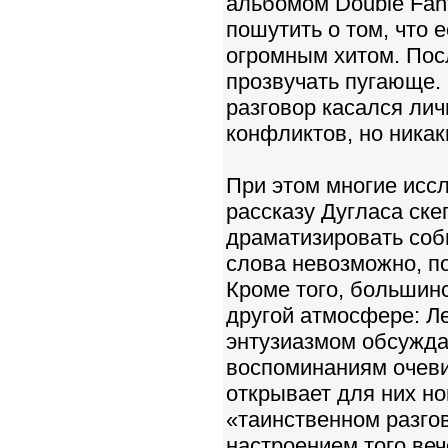
альбомом Double Fant
пошутить о том, что е
огромным хитом. Пос
прозвучать пугающе.
разговор касался ли
конфликтов, но никак
При этом многие иссл
рассказу Дугласа ске
драматизировать соб
слова невозможно, по
Кроме того, большинс
другой атмосфере: Л
энтузиазмом обсуждал
воспоминаниям очевид
открывает для них н
«таинственном разго
настроением того ве