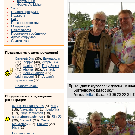
Форум Club
Форум Ad Libitum
Чат (0)
Правила форумов
Подкасты
FAQ
Полезные советы
Модераторы
Hall of shame
Последние сообщения
Архив форумов
Статистика
Поздравляем с днем рождения!
Евгений Бик
(35),
Димедролл
(36),
Zapple
(40),
Игорь7354
(40),
Katrina
(42),
Rory Storm
(43),
AlexYar
(61),
Arshack
(63),
Borick London
(65),
stjohnswood
(66),
Андрей
Хрисанфов
(77)
Показать всех
Re: Джек Дуглас: "У Джона Ленно
битловскую классику"
Автор:
killa
Дата:
30.06.23 22:31
Поздравляем с годовщиной
регистрации!
evgen_menschov_76
(5),
Yurry
(16),
Navigator77
(16),
Ludo4ka
(17),
Polly Beatloman
(18),
satanafrompashkovo
(19),
Sion22
(20),
Arshack
(20),
Саша
McCartney
(22),
Басист
(22),
Nich
(22)
Показать всех