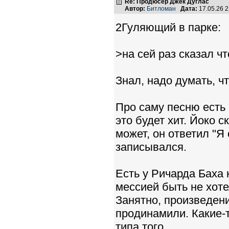
Re: Продюсер Джек Дуглас
Автор:
Битломан
Дата:
17.05.26 
2Гуляющий в парке:
>на сей раз сказал чт
Знал, надо думать, чт
Про саму песню есть и
это будет хит. Йоко с
может, он ответил "Я 
записывался.
Есть у Ричарда Баха
мессией быть не хотел
Занятно, произведени
продинамили. Какие-
типа того...