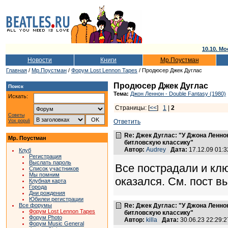
10.10. Мо
Новости
Книги
Мр.Поустман
Главная
/
Мр.Поустман
/
Форум Lost Lennon Tapes
/ Продюсер Джек Дуглас
Продюсер Джек Дуглас
Поиск
Тема:
Джон Леннон - Double Fantasy (1980)
Искать:
Страницы: [
<<
]
1
|
2
Советы
Vox populi
Ответить
Re: Джек Дуглас: "У Джона Ленно
Мр. Поустман
битловскую классику"
Автор:
Audrey
Дата:
17.12.09 01:
Клуб
Регистрация
Выслать пароль
Все пострадали и кл
Список участников
Мы помним
оказался. См. пост в
Клубная карта
Города
Дни рождения
Юбилеи регистрации
Все форумы
Re: Джек Дуглас: "У Джона Ленно
Форум Lost Lennon Tapes
битловскую классику"
Форум Photo
Автор:
killa
Дата:
30.06.23 22:29
Форум Music General