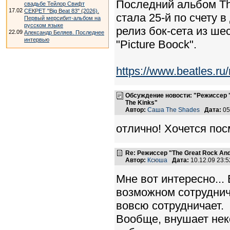
Последний альбом The
свадьбе Тейлор Свифт
17.02
СЕКРЕТ "Big Beat 83" (2026).
стала 25-й по счету 
Первый мерсибит-альбом на
русском языке
релиз бок-сета из ше
22.09
Александр Беляев. Последнее
интервью
"Picture Boock".
https://www.beatles.
Обсуждение новости: "Режиссер "
The Kinks"
Автор:
Саша The Shades
Дата:
05
отлично! Хочется по
Re: Режиссер "The Great Rock And
Автор:
Ксюша
Дата:
10.12.09 23:
Мне вот интересно...
возможном сотруднич
вовсю сотрудничает.
Вообще, внушает нек