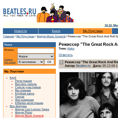
10.10. Мо
Новости
Книги
Мр.Поустман
Главная
/
Мр.Поустман
/
Форум Music General
/ Режиссер "The Great Rock And Roll S
Режиссер "The Great Rock A
Поиск
Тема:
Kinks
Искать:
Ответить
Советы
Режиссер "The Great Rock And Rol
Vox populi
Автор:
Beatles.ru
Дата:
05.12.09 1
Мр. Поустман
Клуб
Регистрация
Выслать пароль
Список участников
Мы помним
Клубная карта
Города
Дни рождения
Юбилеи регистрации
Все форумы
Форум Lost Lennon Tapes
Форум Photo
Форум Music General