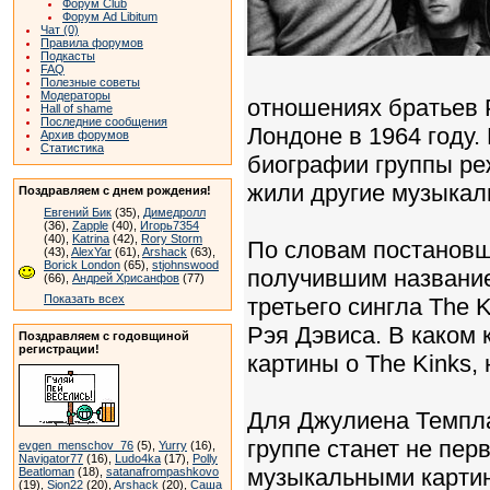
Форум Club
Форум Ad Libitum
Чат (0)
Правила форумов
Подкасты
FAQ
Полезные советы
Модераторы
отношениях братьев 
Hall of shame
Последние сообщения
Лондоне в 1964 году.
Архив форумов
Статистика
биографии группы реж
жили другие музыкал
Поздравляем с днем рождения!
Евгений Бик
(35),
Димедролл
(36),
Zapple
(40),
Игорь7354
(40),
Katrina
(42),
Rory Storm
По словам постановщи
(43),
AlexYar
(61),
Arshack
(63),
Borick London
(65),
stjohnswood
получившим название 
(66),
Андрей Хрисанфов
(77)
Показать всех
третьего сингла The 
Рэя Дэвиса. В каком 
Поздравляем с годовщиной
регистрации!
картины о The Kinks, 
Для Джулиена Темпла
группе станет не пе
evgen_menschov_76
(5),
Yurry
(16),
Navigator77
(16),
Ludo4ka
(17),
Polly
музыкальными картин
Beatloman
(18),
satanafrompashkovo
(19),
Sion22
(20),
Arshack
(20),
Саша