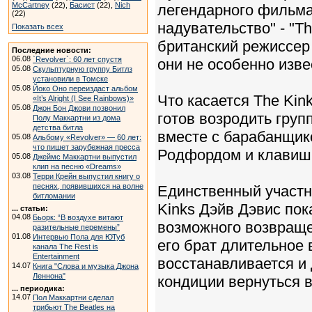
McCartney
(22),
Басист
(22),
Nich
легендарного фильма 
(22)
надувательство" - "Th
Показать всех
британский режиссер
Последние новости:
06.08
`Revolver`: 60 лет спустя
они не особенно изв
05.08
Скульптурную группу Битлз
установили в Томске
05.08
Йоко Оно переиздаст альбом
Что касается The Kink
«It’s Alright (I See Rainbows)»
05.08
Джон Бон Джови позвонил
готов возродить групп
Полу Маккартни из дома
детства битла
вместе с барабанщик
05.08
Альбому «Revolver» — 60 лет:
что пишет зарубежная пресса
Родфордом и клавиш
05.08
Джеймс Маккартни выпустил
клип на песню «Dreams»
03.08
Терри Крейн выпустил книгу о
песнях, появившихся на волне
Единственный участн
битломании
Kinks Дэйв Дэвис пок
... статьи:
04.08
Бьорк: “В воздухе витают
возможного возвраще
разительные перемены”
01.08
Интервью Пола для ЮТуб
его брат длительное 
канала The Rest is
Entertainment
восстанавливается и 
14.07
Книга "Слова и музыка Джона
Леннона"
кондиции вернуться в
... периодика:
14.07
Пол Маккартни сделал
трибьют The Beatles на