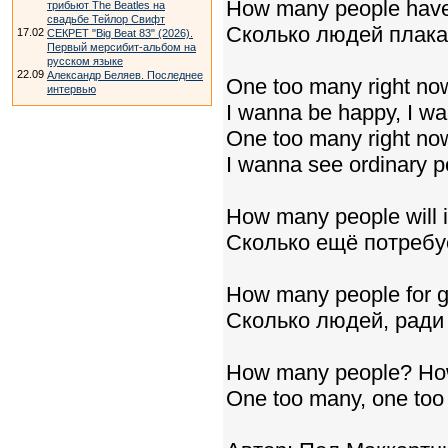
How many people have
трибьют The Beatles на
свадьбе Тейлор Свифт
Сколько людей плак
17.02
СЕКРЕТ "Big Beat 83" (2026).
Первый мерсибит-альбом на
русском языке
22.09
Александр Беляев. Последнее
One too many right no
интервью
I wanna be happy, I wa
One too many right no
I wanna see ordinary pe
How many people will i
Сколько ещё потребу
How many people for 
Сколько людей, ради
How many people? Ho
One too many, one too