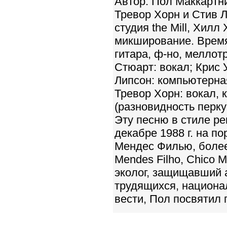
Автор: Пол Маккартн
Тревор Хорн и Стив Ли
студия the Mill, Хилл
микширование. Время 
гитара, ф-но, меллот
Стюарт: вокал; Крис 
Липсон: компьютерна
Тревор Хорн: вокал, 
(разновидность перк
Эту песню в стиле ре
декабре 1988 г. на п
Мендес Филью, более 
Mendes Filho, Chico 
эколог, защищавший 
трудящихся, национал
вести, Пол посвятил 