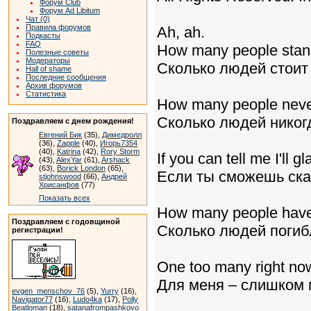
Форум Club
Форум Ad Libitum
Чат (0)
Правила форумов
Ah, ah.
Подкасты
FAQ
How many people stand
Полезные советы
Модераторы
Сколько людей стоит
Hall of shame
Последние сообщения
Архив форумов
Статистика
How many people never
Сколько людей никог
Поздравляем с днем рождения!
Евгений Бик
(35),
Димедролл
(36),
Zapple
(40),
Игорь7354
(40),
Katrina
(42),
Rory Storm
If you can tell me I'll gl
(43),
AlexYar
(61),
Arshack
(63),
Borick London
(65),
Если ты сможешь ска
stjohnswood
(66),
Андрей
Хрисанфов
(77)
Показать всех
How many people have
Поздравляем с годовщиной
Сколько людей погиб
регистрации!
One too many right no
Для меня – слишком 
evgen_menschov_76
(5),
Yurry
(16),
Navigator77
(16),
Ludo4ka
(17),
Polly
Beatloman
(18),
satanafrompashkovo