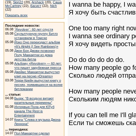
(19),
Sion22
(20),
Arshack
(20),
Саша
I wanna be happy, I wa
McCartney
(22),
Басист
(22),
Nich
(22)
Я хочу быть счастли
Показать всех
Последние новости:
One too many right no
06.08
`Revolver`: 60 лет спустя
05.08
Скульптурную группу Битлз
I wanna see ordinary pe
установили в Томске
05.08
Я хочу видеть прост
Йоко Оно переиздаст альбом
«It’s Alright (I See Rainbows)»
05.08
Джон Бон Джови позвонил
Полу Маккартни из дома
Do do do do do do.
детства битла
05.08
Альбому «Revolver» — 60 лет:
How many people go fo
что пишет зарубежная пресса
05.08
Джеймс Маккартни выпустил
Сколько людей отпра
клип на песню «Dreams»
03.08
Терри Крейн выпустил книгу о
песнях, появившихся на волне
битломании
How many people never 
... статьи:
Скольким людям никог
04.08
Бьорк: “В воздухе витают
разительные перемены”
01.08
Интервью Пола для ЮТуб
канала The Rest is
If you can tell me I'll gl
Entertainment
14.07
Книга "Слова и музыка Джона
Если ты сможешь ска
Леннона"
... периодика:
14.07
Пол Маккартни сделал