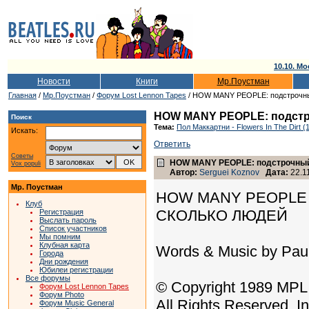
10.10. Мо
Новости
Книги
Мр.Поустман
Главная
/
Мр.Поустман
/
Форум Lost Lennon Tapes
/ HOW MANY PEOPLE: подстрочны
HOW MANY PEOPLE: подстр
Поиск
Тема:
Пол Маккартни - Flowers In The Dirt (
Искать:
Ответить
Советы
HOW MANY PEOPLE: подстрочный
Vox populi
Автор:
Serguei Koznov
Дата:
22.11
Мр. Поустман
HOW MANY PEOPLE
Клуб
СКОЛЬКО ЛЮДЕЙ
Регистрация
Выслать пароль
Список участников
Мы помним
Клубная карта
Words & Music by Pau
Города
Дни рождения
Юбилеи регистрации
Все форумы
© Copyright 1989 MPL
Форум Lost Lennon Tapes
Форум Photo
All Rights Reserved. I
Форум Music General