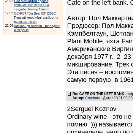
14.07
Cafe on the left bank. 
Пол Маккартни сделал
трибьют The Beatles на
свадьбе Тейлор Свифт
17.02
СЕКРЕТ "Big Beat 83" (2026).
Автор: Пол Маккартни
Первый мерсибит-альбом на
русском языке
Продюсер: Пол Маккар
22.09
Александр Беляев. Последнее
интервью
Кэмпбелтаун, Шотланд
Plant Mobile, яхта Fair
Американские Виргинс
декабря 1977 г., 2–23
микширование. Трек 
Эта песня – воспомин
самую первую, в 1961
Re: CAFE ON THE LEFT BANK: под
Автор:
Crochard
Дата:
13.11.09 0
2Serguei Koznov
Ordinary wine - это не
помню :))) называется
ординарное. надо по 