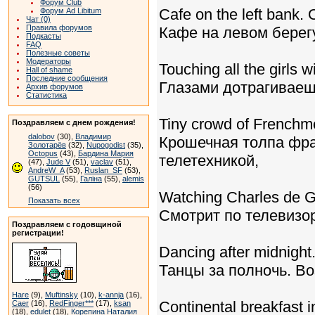
Форум Club
Cafe on the left bank. 
Форум Ad Libitum
Чат (0)
Правила форумов
Кафе на левом берег
Подкасты
FAQ
Полезные советы
Модераторы
Touching all the girls w
Hall of shame
Последние сообщения
Глазами дотрагиваеш
Архив форумов
Статистика
Tiny crowd of Frenchm
Поздравляем с днем рождения!
dalobov
(30),
Владимир
Крошечная толпа фра
Золотарёв
(32),
Nupogodist
(35),
Octopus
(43),
Бардина Мария
телетехникой,
(47),
Jude V
(51),
vaclav
(51),
AndreW_A
(53),
Ruslan_SF
(53),
GUTSUL
(55),
Галіна
(55),
alemis
(56)
Watching Charles de G
Показать всех
Смотрит по телевизо
Поздравляем с годовщиной
регистрации!
Dancing after midnight.
Танцы за полночь. В
Hare
(9),
Muftinsky
(10),
k-annja
(16),
Continental breakfast i
Caer
(16),
RedFinger***
(17),
ksan
(18),
edulet
(18),
Корепина Наталия