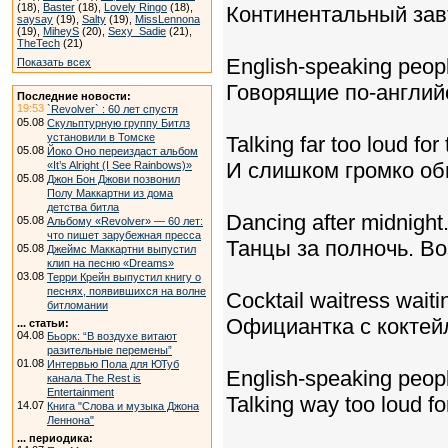
(18),
Baster
(18),
Lovely Ringo
(18),
Континентальный завт
saysay
(19),
Salty
(19),
MissLennona
(19),
MiheyS
(20),
Sexy_Sadie
(21),
TheTech
(21)
English-speaking peop
Показать всех
Говорящие по-англий
Последние новости:
19:53
`Revolver` : 60 лет спустя
05.08
Скульптурную группу Битлз
установили в Томске
Talking far too loud for 
05.08
Йоко Оно переиздаст альбом
И слишком громко об
«It’s Alright (I See Rainbows)»
05.08
Джон Бон Джови позвонил
Полу Маккартни из дома
детства битла
Dancing after midnight.
05.08
Альбому «Revolver» — 60 лет:
что пишет зарубежная пресса
Танцы за полночь. В
05.08
Джеймс Маккартни выпустил
клип на песню «Dreams»
03.08
Терри Крейн выпустил книгу о
песнях, появившихся на волне
Cocktail waitress waitin
битломании
Официантка с коктейл
... статьи:
04.08
Бьорк: “В воздухе витают
разительные перемены”
01.08
Интервью Пола для ЮТуб
English-speaking peop
канала The Rest is
Entertainment
Talking way too loud for
14.07
Книга "Слова и музыка Джона
Леннона"
... периодика: