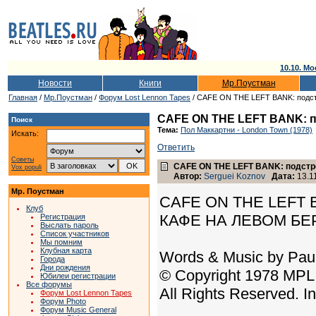
10.10. Мо
Новости
Книги
Мр.Поустман
Главная
/
Мр.Поустман
/
Форум Lost Lennon Tapes
/ CAFE ON THE LEFT BANK: подст
CAFE ON THE LEFT BANK: п
Поиск
Тема:
Пол Маккартни - London Town (1978)
Искать:
Ответить
Советы
CAFE ON THE LEFT BANK: подстр
Vox populi
Автор:
Serguei Koznov
Дата:
13.11
Мр. Поустман
CAFE ON THE LEFT 
Клуб
КАФЕ НА ЛЕВОМ БЕ
Регистрация
Выслать пароль
Список участников
Мы помним
Клубная карта
Words & Music by Pau
Города
Дни рождения
© Copyright 1978 MPL
Юбилеи регистрации
Все форумы
All Rights Reserved. I
Форум Lost Lennon Tapes
Форум Photo
Форум Music General