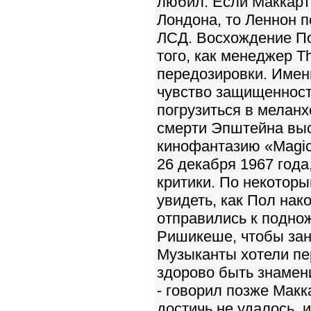
любил. Если Маккартн
Лондона, то Леннон п
ЛСД. Восхождение По
того, как менеджер T
передозировки. Имен
чувство защищенност
погрузиться в меланх
смерти Эпштейна выс
кинофантазию «Magica
26 декабря 1967 года
критики. По некотор
увидеть, как Пол нак
отправились к подно
Ришикеше, чтобы зан
Музыканты хотели пе
здорово быть знамени
- говорил позже Макк
достичь не удалось, 