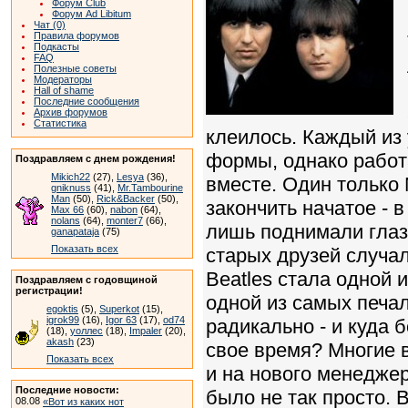
Форум Club
Форум Ad Libitum
Чат (0)
Правила форумов
Подкасты
FAQ
Полезные советы
Модераторы
Hall of shame
Последние сообщения
Архив форумов
Статистика
клеилось. Каждый из 
формы, однако работ
Поздравляем с днем рождения!
Mikich22
(27),
Lesya
(36),
вместе. Один только 
gniknuss
(41),
Mr.Tambourine
Man
(50),
Rick&Backer
(50),
закончить начатое - 
Max 66
(60),
nabon
(64),
nolans
(64),
monter7
(66),
лишь поднимали глаза
ganapataja
(75)
Показать всех
старых друзей случа
Beatles стала одной 
Поздравляем с годовщиной
регистрации!
одной из самых печал
egoktis
(5),
Superkot
(15),
igrok99
(16),
Igor 63
(17),
od74
радикально - и куда 
(18),
уоллес
(18),
Impaler
(20),
akash
(23)
свое время? Многие в
Показать всех
и на нового менеджер
Последние новости:
было не так просто. 
08.08
«Вот из каких нот