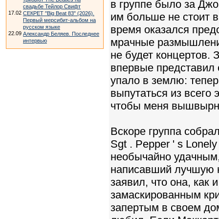
в группе было за Джо
свадьбе Тейлор Свифт
17.02
СЕКРЕТ "Big Beat 83" (2026).
им больше не стоит в
Первый мерсибит-альбом на
время оказался предо
русском языке
22.09
Александр Беляев. Последнее
мрачные размышления:
интервью
не будет концертов. 
впервые представил с
упало в землю: тепе
выпутаться из всего 
чтобы меня вышвырн
Вскоре группа собрал
Sgt . Pepper ' s Lone
необычайно удачным,
написавший лучшую на
заявил, что она, как 
замаскированным кри
запертым в своем до