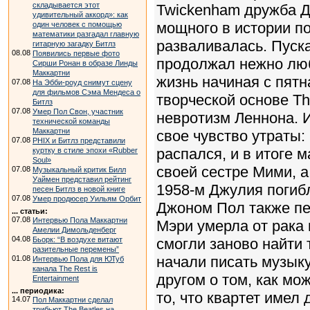
складывается этот
Twickenham дружба Д
удивительный аккорд»: как
мощного в истории по
один человек с помощью
математики разгадал главную
разваливалась. Пуска
гитарную загадку Битлз
08.08
Появились первые фото
продолжал нежно люб
Сирши Ронан в образе Линды
Маккартни
жизнь начиная с пятна
07.08
На Эбби-роуд снимут сцену
для фильмов Сэма Мендеса о
творческой основе Th
Битлз
07.08
Умер Пол Свон, участник
невротизм Леннона. 
технической команды
Маккартни
свое чувство утраты:
07.08
PHIX и Битлз представили
распался, и в итоге 
куртку в стиле эпохи «Rubber
Soul»
своей сестре Мими, а
07.08
Музыкальный критик Билл
Уаймен представил рейтинг
1958‑м Джулия погиб
песен Битлз в новой книге
07.08
Умер продюсер Уильям Орбит
Джоном Пол также пер
... статьи:
07.08
Интервью Пола Маккартни
Мэри умерла от рака 
Амелии Димольденберг
04.08
Бьорк: “В воздухе витают
смогли заново найти 
разительные перемены”
начали писать музыку
01.08
Интервью Пола для ЮТуб
канала The Rest is
другом о том, как мо
Entertainment
... периодика:
то, что квартет имел
14.07
Пол Маккартни сделал
трибьют The Beatles на