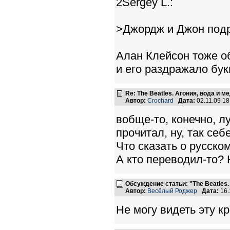
2Sergey L.:
>Джордж и Джон под
Алан Клейсон тоже об
и его раздражало бук
Re: The Beatles. Агония, вода и 
Автор:
Crochard
Дата:
02.11.09 1
вобще-то, конечно, л
прочитал, ну, так се
Что сказать о русско
А кто переводил-то? 
Обсуждение статьи: "The Beatles
Автор:
Весёлый Роджер
Дата:
16.
Не могу видеть эту к