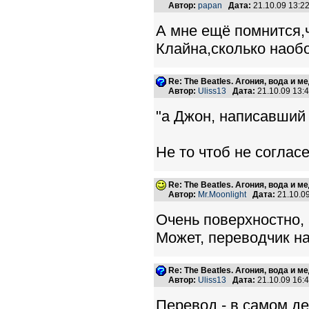
Автор:
papan
Дата:
21.10.09 13:
А мне ещё помнится,ч
Клайна,сколько наоб
Re: The Beatles. Агония, вода и 
Автор:
Uliss13
Дата:
21.10.09 13
"а Джон, написавший 
Не то чтоб не соглас
Re: The Beatles. Агония, вода и 
Автор:
Mr.Moonlight
Дата:
21.10.0
Очень поверхностно, 
Может, переводчик н
Re: The Beatles. Агония, вода и 
Автор:
Uliss13
Дата:
21.10.09 16
Перевод - в самом дел