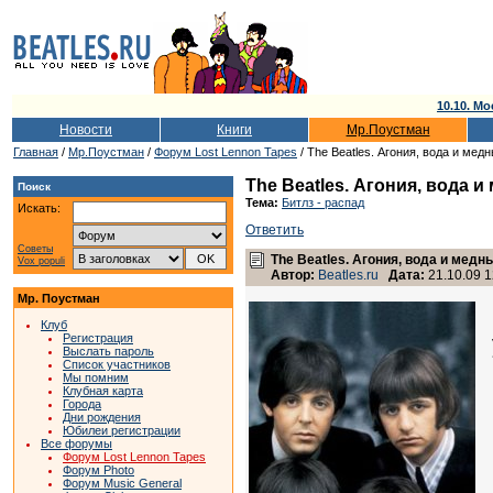
10.10. Мо
Новости
Книги
Мр.Поустман
Главная
/
Мр.Поустман
/
Форум Lost Lennon Tapes
/ The Beatles. Агония, вода и мед
The Beatles. Агония, вода 
Поиск
Тема:
Битлз - распад
Искать:
Ответить
Советы
The Beatles. Агония, вода и медн
Vox populi
Автор:
Beatles.ru
Дата:
21.10.09 1
Мр. Поустман
Клуб
Регистрация
Выслать пароль
Список участников
Мы помним
Клубная карта
Города
Дни рождения
Юбилеи регистрации
Все форумы
Форум Lost Lennon Tapes
Форум Photo
Форум Music General