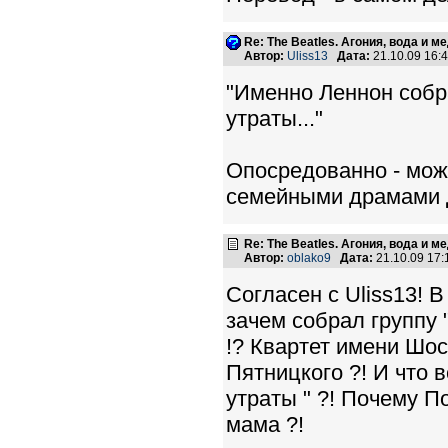
Re: The Beatles. Агония, вода и 
Автор:
Uliss13
Дата:
21.10.09 16
"Именно Леннон собра
утраты..."
Опосредованно - мож
семейными драмами Д
Re: The Beatles. Агония, вода и 
Автор:
oblako9
Дата:
21.10.09 17
Согласен с Uliss13! 
зачем собрал группу 
!? Квартет имени Шос
Пятницкого ?! И что 
утраты " ?! Почему По
мама ?!