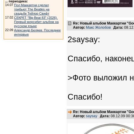
... периодика:
14.07
Пол Маккартни сделал
трибьют The Beatles на
свадьбе Тейлор Свифт
17.02
СЕКРЕТ "Big Beat 83" (2026).
Первый мерсибит-альбом на
Re: Новый альбом Маккартни "Good
русском языке
Автор:
Макс Жолобов
Дата:
08.12
22.09
Александр Беляев. Последнее
интервью
2saysay:
Спасибо, наконец-
>Фото выложил н
Спасибо!
Re: Новый альбом Маккартни "Good
Автор:
saysay
Дата:
08.12.09 00: