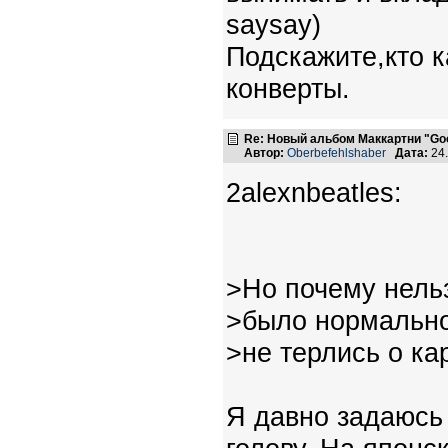
saysay)
Подскажите,кто к
конверты.
Re: Новый альбом Маккартни "Good
Автор:
Oberbefehlshaber
Дата:
24.
2alexnbeatles:
>Но почему нель
>было нормально
>не терлись о ка
Я давно задаюсь