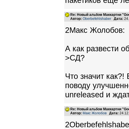
пакетиков ещё ле
Re: Новый альбом Маккартни "Good
Автор:
Oberbefehlshaber
Дата:
24.
2Макс Жолобов:
А как развести о
>СД?
Что значит как?!
поводу улучшенно
unreleased и жда
Re: Новый альбом Маккартни "Good
Автор:
Макс Жолобов
Дата:
24.12
2Oberbefehlshabe