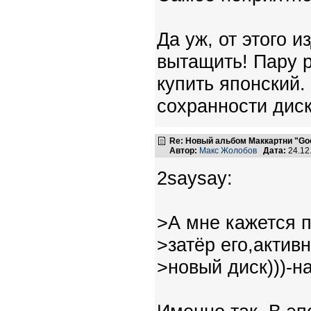
Да уж, от этого 
вытащить! Пару р
купить японский.
сохранности диск
Re: Новый альбом Маккартни "Good
Автор:
Макс Жолобов
Дата:
24.12
2saysay:
>А мне кажется п
>затёр его,актив
>новый диск)))-н