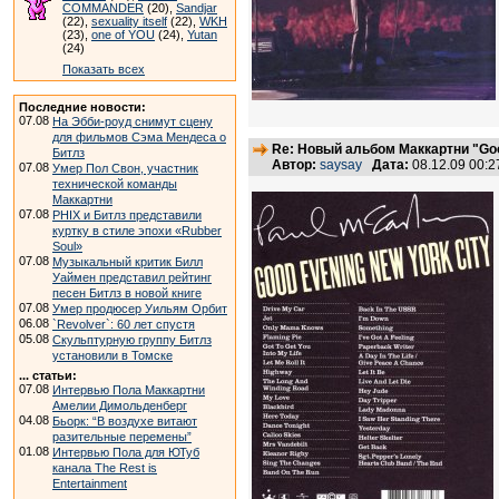
COMMANDER
(20),
Sandjar
(22),
sexuality itself
(22),
WKH
(23),
one of YOU
(24),
Yutan
(24)
Показать всех
Последние новости:
07.08
На Эбби-роуд снимут сцену
для фильмов Сэма Мендеса о
Re: Новый альбом Маккартни "Good
Битлз
Автор:
saysay
Дата:
08.12.09 00:
07.08
Умер Пол Свон, участник
технической команды
Маккартни
07.08
PHIX и Битлз представили
куртку в стиле эпохи «Rubber
Soul»
07.08
Музыкальный критик Билл
Уаймен представил рейтинг
песен Битлз в новой книге
07.08
Умер продюсер Уильям Орбит
06.08
`Revolver`: 60 лет спустя
05.08
Скульптурную группу Битлз
установили в Томске
... статьи:
07.08
Интервью Пола Маккартни
Амелии Димольденберг
04.08
Бьорк: “В воздухе витают
разительные перемены”
01.08
Интервью Пола для ЮТуб
канала The Rest is
Entertainment