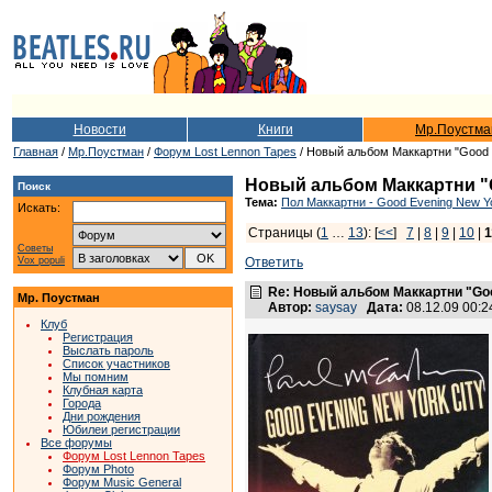
Новости
Книги
Мр.Поустма
Главная
/
Мр.Поустман
/
Форум Lost Lennon Tapes
/ Новый альбом Маккартни "Good E
Новый альбом Маккартни "Go
Поиск
Тема:
Пол Маккартни - Good Evening New Yo
Искать:
Страницы (
1
…
13
): [
<<
]
7
|
8
|
9
|
10
|
1
Советы
Vox populi
Ответить
Re: Новый альбом Маккартни "Good
Мр. Поустман
Автор:
saysay
Дата:
08.12.09 00:
Клуб
Регистрация
Выслать пароль
Список участников
Мы помним
Клубная карта
Города
Дни рождения
Юбилеи регистрации
Все форумы
Форум Lost Lennon Tapes
Форум Photo
Форум Music General