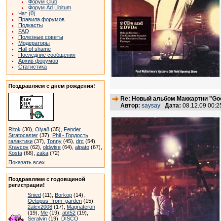
Форум Club
Форум Ad Libitum
Чат (0)
Правила форумов
Подкасты
FAQ
Полезные советы
Модераторы
Hall of shame
Последние сообщения
Архив форумов
Статистика
Поздравляем с днем рождения!
Re: Новый альбом Маккартни "Good
Автор:
saysay
Дата:
08.12.09 00:
Ritok
(30),
Olya8
(35),
Fender
Stratocaster
(37),
Phil - Гордость
галактики
(37),
Tonny
(45),
drc
(54),
Kravcov
(62),
oldwise
(64),
alpato
(67),
Kosta
(68),
zaka
(72)
Показать всех
Поздравляем с годовщиной
регистрации!
Snied
(11),
Borkop
(14),
Octopus_from_garden
(15),
2alex2008
(17),
Magnateron
(19),
Me
(19),
abt52
(19),
Seralvin
(19),
DISCO