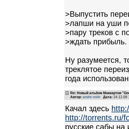
>Выпустить пере
>лапши на уши по
>пару треков с по
>ждать прибыль.
Ну разумеется, т
треклятое переиз
года использован
Re: Новый альбом Маккартни "Good
Автор:
andre nolin
Дата:
24.12.09
Качал здесь
http
http://torrents.ru
русские сабы на 