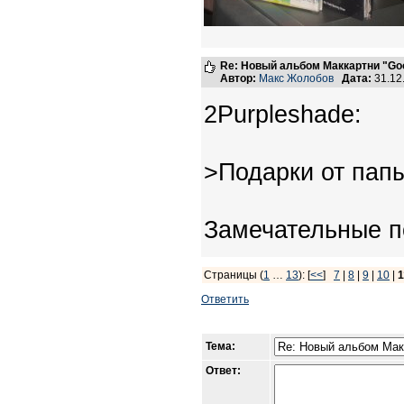
Re: Новый альбом Маккартни "Good
Автор:
Макс Жолобов
Дата:
31.12
2Purpleshade:
>Подарки от папы
Замечательные по
Страницы (
1
…
13
): [
<<
]
7
|
8
|
9
|
10
|
1
Ответить
Тема:
Ответ: