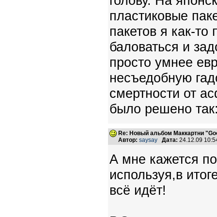
голову. На японс
пластиковые пакет
пакетов я как-то 
баловаться и за
просто умнее евр
несъедобную гадо
смертности от а
было решено так:
Re: Новый альбом Маккартни "Good
Автор:
saysay
Дата:
24.12.09 10:
А мне кажется по
используя,в итог
всё идёт!