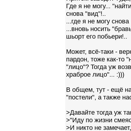
Где я не могу... "найти
снова "вид"!..
...где я не могу снова
...вновь носить "бравы
шьорт его побьери!..
Может, всё-таки - вер
пардон, тоже как-то "
"лицо"? Тогда уж воз
храброе лицо"... :)))
В общем, тут - ещё на
"постели", а также на
>Давайте тогда уж та
>"Иду по жизни смеяс
>И никто не замечает,