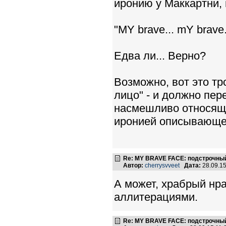
иронию у Маккартни,
"MY brave... mY brave..
Едва ли... Верно?
Возможно, вот это тр
лицо" - и должно пер
насмешливо относяще
иронией описывающего
Re: MY BRAVE FACE: подстрочный
Автор:
cherrysvveet
Дата:
28.09.1
А может, храбрый нра
аллитерациями.
Re: MY BRAVE FACE: подстрочный