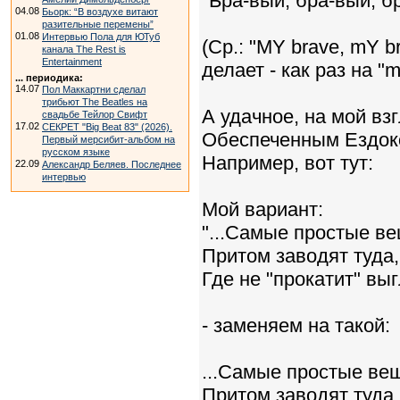
"Бра-вый, бра-вый, бр
04.08
Бьорк: “В воздухе витают
разительные перемены”
01.08
Интервью Пола для ЮТуб
(Ср.: "MY brave, mY b
канала The Rest is
Entertainment
делает - как раз на "m
... периодика:
14.07
Пол Маккартни сделал
трибьют The Beatles на
А удачное, на мой вз
свадьбе Тейлор Свифт
17.02
СЕКРЕТ "Big Beat 83" (2026).
Обеспеченным Ездоком
Первый мерсибит-альбом на
русском языке
Например, вот тут:
22.09
Александр Беляев. Последнее
интервью
Мой вариант:
"...Самые простые ве
Притом заводят туда,
Где не "прокатит" вы
- заменяем на такой:
...Самые простые вещ
Притом заводят туда,