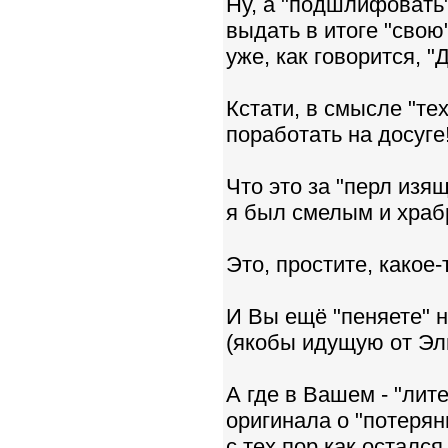
Ну, а "подшлифовать"
выдать в итоге "свою"
уже, как говорится, 
Кстати, в смысле "те
поработать на досуге!
Что это за "перл изящ
я был смелым и храбры
Это, простите, какое-
И Вы ещё "пеняете" н
(якобы идущую от Элв
А где в Вашем - "лите
оригинала о "потерян
с тех пор как остался