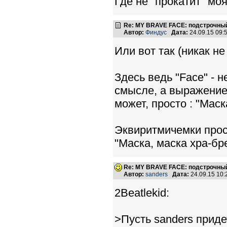
Где не "прокатит" мо
Re: MY BRAVE FACE: подстрочный
Автор:
Финдус
Дата:
24.09.15 09
Или вот так (никак не
Здесь ведь "Face" - н
смысле, а выражение 
может, просто : "Мас
Эквиритмичемки прос
"Маска, маска хра-бре
Re: MY BRAVE FACE: подстрочный
Автор:
sanders
Дата:
24.09.15 10
2Beatlekid:
>Пусть sanders приде