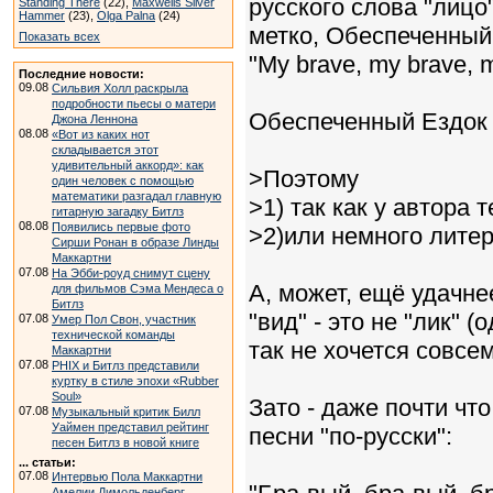
русского слова "лицо"
Standing There
(22),
Maxwells Silver
Hammer
(23),
Olga Palna
(24)
метко, Обеспеченный 
Показать всех
"My brave, my brave, m
Последние новости:
09.08
Сильвия Холл раскрыла
подробности пьесы о матери
Обеспеченный Ездок 
Джона Леннона
08.08
«Вот из каких нот
складывается этот
удивительный аккорд»: как
>Поэтому
один человек с помощью
математики разгадал главную
>1) так как у автора 
гитарную загадку Битлз
08.08
Появились первые фото
>2)или немного литер
Сирши Ронан в образе Линды
Маккартни
07.08
На Эбби-роуд снимут сцену
А, может, ещё удачне
для фильмов Сэма Мендеса о
Битлз
"вид" - это не "лик" 
07.08
Умер Пол Свон, участник
технической команды
так не хочется совсем
Маккартни
07.08
PHIX и Битлз представили
куртку в стиле эпохи «Rubber
Soul»
Зато - даже почти чт
07.08
Музыкальный критик Билл
Уаймен представил рейтинг
песни "по-русски":
песен Битлз в новой книге
... статьи:
07.08
Интервью Пола Маккартни
Амелии Димольденберг