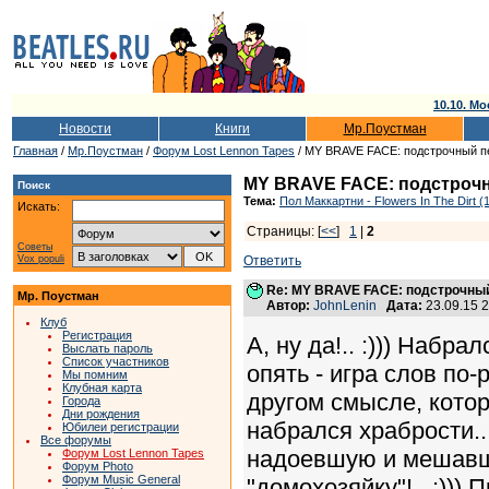
10.10. Мо
Новости
Книги
Мр.Поустман
Главная
/
Мр.Поустман
/
Форум Lost Lennon Tapes
/ MY BRAVE FACE: подстрочный п
MY BRAVE FACE: подстрочн
Поиск
Тема:
Пол Маккартни - Flowers In The Dirt (
Искать:
Страницы: [
<<
]
1
|
2
Советы
Vox populi
Ответить
Re: MY BRAVE FACE: подстрочный
Мр. Поустман
Автор:
JohnLenin
Дата:
23.09.15 
Клуб
Регистрация
А, ну да!.. :))) Набра
Выслать пароль
Список участников
опять - игра слов по-р
Мы помним
Клубная карта
другом смысле, которы
Города
Дни рождения
набрался храбрости...
Юбилеи регистрации
Все форумы
надоевшую и мешавш
Форум Lost Lennon Tapes
Форум Photo
Форум Music General
"домохозяйку"!.. :)))