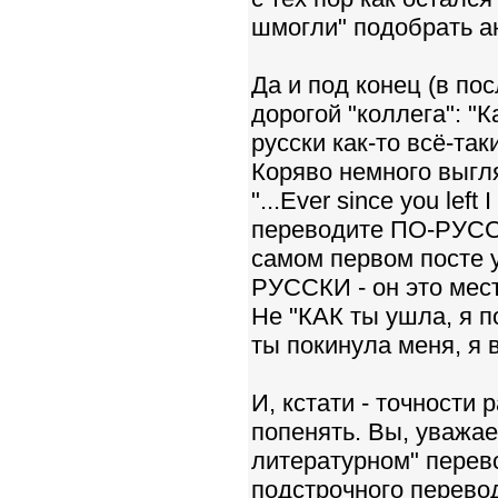
шмогли" подобрать ан
Да и под конец (в по
дорогой "коллега": "К
русски как-то всё-так
Коряво немного выгляд
"...Ever since you left
переводите ПО-РУССК
самом первом посте 
РУССКИ - он это мес
Не "КАК ты ушла, я по
ты покинула меня, я 
И, кстати - точности 
попенять. Вы, уважае
литературном" перево
подстрочного перевод