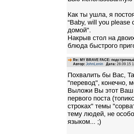
Как ты ушла, я пост
“Baby, will you pleas
домой".
Накрыв стол на двои
блюда быстрого приг
Re: MY BRAVE FACE: подстрочный
Автор:
JohnLenin
Дата:
28.09.15 
Похвалить бы Вас, Ta
"перевод", конечно, мо
Выложи Вы этот Ваш, 
первого поста (топик
строках" темы "сорва
тему людей, не особо
языком... ;)