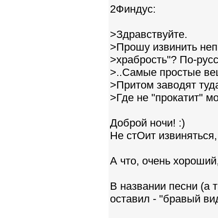
2Финдус:
>Здравствуйте.
>Прошу извинить неп
>храбрость"? По-русс
>..Самые простые ве
>Притом заводят туд
>Где не "прокатит" м
Доброй ночи! :)
Не стОит извиняться, 
А что, очень хороший
В названии песни (а 
оставил - "бравый вид