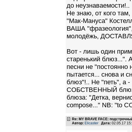
до неузнаваемости!..
Не знаю, от кого там
"Мак-Мануса" Костелл
ВАША "фразеология", 
молодёжь, ДОСТАВЛЯЕ
Вот - лишь один при
старенький блюз...". 
песни не "постоянно н
пытается... снова и 
блюз"!.. Не "петь", 
СОБСТВЕННЫЙ блюз на
блюза: "Детка, вернись
compose..." NB: "to COM
Re: MY BRAVE FACE: подстрочный
Автор:
Elicaster
Дата:
02.05.17 15