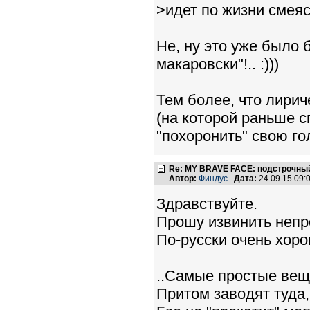
>идет по жизни смея
Не, ну это уже было б
макаровски"!.. :)))
Тем более, что лирич
(на которой раньше сп
"похоронить" свою гол
Re: MY BRAVE FACE: подстрочный
Автор:
Финдус
Дата:
24.09.15 09
Здравствуйте.
Прошу извинить непр
По-русски очень хоро
..Самые простые вещи
Притом заводят туда,