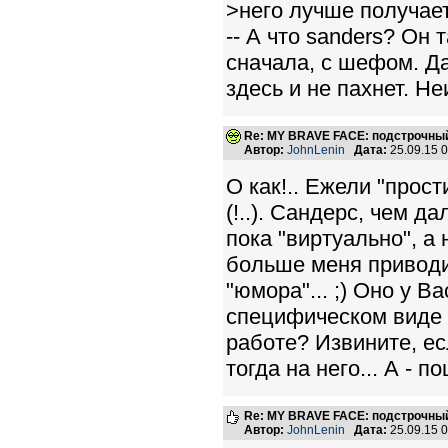
>него лучше получает
-- А что sanders? Он 
сначала, с шефом. Д
здесь и не пахнет. Не
Re: MY BRAVE FACE: подстрочный
Автор:
JohnLenin
Дата:
25.09.15 
О как!.. Ежели "прост
(!..). Сандерс, чем д
пока "виртуально", а 
больше меня приводи
"юмора"... ;) Оно у 
специфическом виде -
работе? Извините, ес
тогда на него... А - п
Re: MY BRAVE FACE: подстрочный
Автор:
JohnLenin
Дата:
25.09.15 