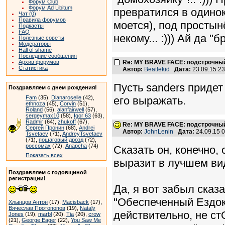
Форум Club
Форум Ad Libitum
превратился в одиноку
Чат (0)
Правила форумов
моется), под простын
Подкасты
FAQ
некому... :))) Ай да "
Полезные советы
Модераторы
Hall of shame
Последние сообщения
Архив форумов
Re: MY BRAVE FACE: подстрочный
Статистика
Автор:
Beatlekid
Дата:
23.09.15 2
Пусть sanders придет
Поздравляем с днем рождения!
Fam
(35),
Dianaroselle
(42),
его выражать.
ethnoza
(45),
Corvin
(51),
Roland
(56),
alanfairwell
(57),
sergeymax10
(58),
Igor 63
(63),
Radmir
(64),
zhukoff
(67),
Re: MY BRAVE FACE: подстрочный
Сергей Пронин
(68),
Andrei
Автор:
JohnLenin
Дата:
24.09.15 
Tsvetaev
(71),
AndreyTsvetaev
(71),
пошаговый дрозд
(72),
россомах
(72),
Anapcha
(74)
Сказать он, конечно, с
Показать всех
выразит в лучшем виде
Поздравляем с годовщиной
регистрации!
Да, я вот забыл сказ
"Обеспеченный Ездок"
Хлынцов Антон
(17),
Macisback
(17),
Вячеслав Протопопов
(19),
Nataly
действительно, не ст
Jones
(19),
marbl
(20),
Tia
(20),
crow
(21),
George Eager
(22),
You Saw Me