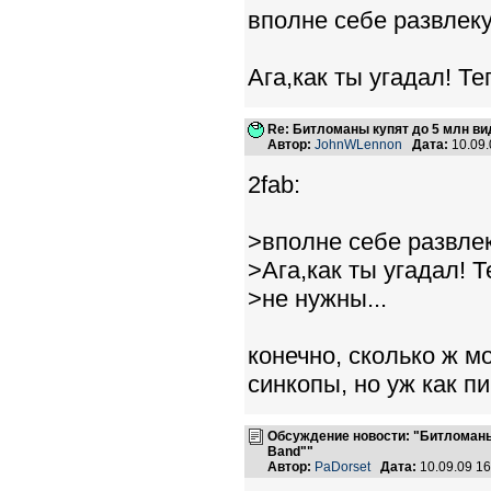
вполне себе развлеку
Ага,как ты угадал! Те
Re: Битломаны купят до 5 млн вид
Автор:
JohnWLennon
Дата:
10.09
2fab:
>вполне себе развлек
>Ага,как ты угадал! 
>не нужны...
конечно, сколько ж м
синкопы, но уж как пи
Обсуждение новости: "Битломаны 
Band""
Автор:
PaDorset
Дата:
10.09.09 1