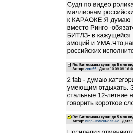
Судя по видео ролик
миллионам российски
к КАРАОКЕ.Я думаю сл
вместо Ринго -обяза
БИТЛЗ- в кажущейся 
эмоций и УМА.Что,нап
российских исполнит
Re: Битломаны купят до 5 млн вид
Автор:
zero66
Дата:
10.09.09 16:
2 fab - думаю,катего
умеющим отдыхать. Э
стальные 12-летние 
говорить короткое сл
Re: Битломаны купят до 5 млн вид
Автор:
игорь комсомоленко
Дата:
Посиделки отменяют