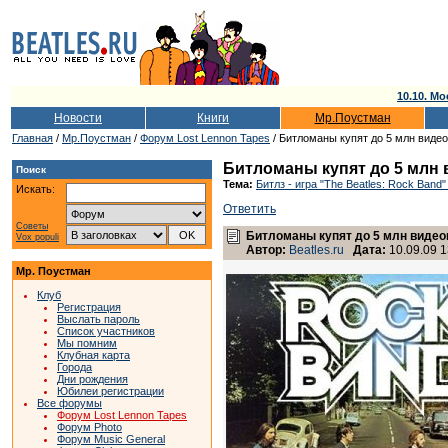
10.10. Мо
Новости
Книги
Мр.Поустман
Главная
/
Мр.Поустман
/
Форум Lost Lennon Tapes
/ Битломаны купят до 5 млн видеои
Битломаны купят до 5 млн в
Поиск
Тема:
Битлз - игра "The Beatles: Rock Band"
Искать:
Ответить
Советы
Битломаны купят до 5 млн видеои
Vox populi
Автор:
Beatles.ru
Дата:
10.09.09 1
Мр. Поустман
Клуб
Регистрация
Выслать пароль
Список участников
Мы помним
Клубная карта
Города
Дни рождения
Юбилеи регистрации
Все форумы
Форум Lost Lennon Tapes
Форум Photo
Форум Music General