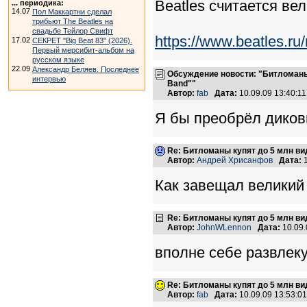
Beatles считается ве
... периодика:
14.07
Пол Маккартни сделал
трибьют The Beatles на
свадьбе Тейлор Свифт
https://www.beatles.
17.02
СЕКРЕТ "Big Beat 83" (2026).
Первый мерсибит-альбом на
русском языке
22.09
Александр Беляев. Последнее
Обсуждение новости: "Битломаны 
интервью
Band""
Автор:
fab
Дата:
10.09.09 13:40:
Я бы преобрёл диков
Re: Битломаны купят до 5 млн вид
Автор:
Андрей Хрисанфов
Дата:
1
Как завещал великий Л
Re: Битломаны купят до 5 млн вид
Автор:
JohnWLennon
Дата:
10.09
вполне себе развлеку
Re: Битломаны купят до 5 млн вид
Автор:
fab
Дата:
10.09.09 13:53: