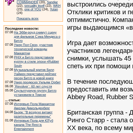
COMMANDER
(20),
Sandjar
выстроились очереди
(22),
sexuality itself
(22),
WKH
(23),
one of YOU
(24),
Yutan
Отклики критиков и п
(24)
оптимистично. Компа
Показать всех
игры выдающимся «в и
Последние новости:
07.08
На Эбби-роуд снимут сцену
для фильмов Сэма Мендеса о
Битлз
Игра дает возможност
07.08
Умер Пол Свон, участник
участников легендарн
технической команды
Маккартни
снимки, услышать 45 
07.08
PHIX и Битлз представили
куртку в стиле эпохи «Rubber
спеть их при помощи 
Soul»
07.08
Музыкальный критик Билл
Уаймен представил рейтинг
песен Битлз в новой книге
В течение последующ
07.08
Умер продюсер Уильям Орбит
06.08
`Revolver`: 60 лет спустя
предоставить им возм
05.08
Скульптурную группу Битлз
установили в Томске
Abbey Road, Rubber So
... статьи:
07.08
Интервью Пола Маккартни
Амелии Димольденберг
Британская группа -
04.08
Бьорк: “В воздухе витают
разительные перемены”
Ринго Старр - стала 
01.08
Интервью Пола для ЮТуб
канала The Rest is
XX века, по всему м
Entertainment