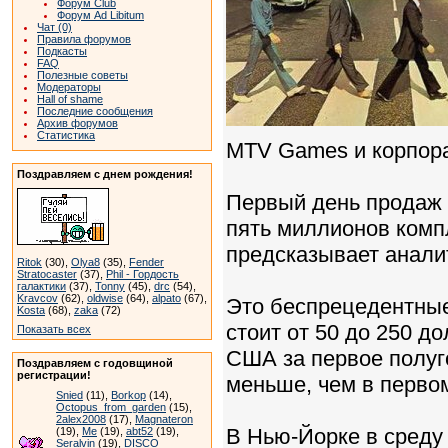
Форум Club
Форум Ad Libitum
Чат (0)
Правила форумов
Подкасты
FAQ
Полезные советы
Модераторы
Hall of shame
Последние сообщения
Архив форумов
Статистика
MTV Games и корпора
Поздравляем с днем рождения!
Первый день продаж п
пять миллионов комп
предсказывает аналит
Ritok
(30),
Olya8
(35),
Fender
Stratocaster
(37),
Phil - Гордость
галактики
(37),
Tonny
(45),
drc
(54),
Kravcov
(62),
oldwise
(64),
alpato
(67),
Это беспрецедентные
Kosta
(68),
zaka
(72)
стоит от 50 до 250 д
Показать всех
США за первое полуг
Поздравляем с годовщиной
регистрации!
меньше, чем в первом
Snied
(11),
Borkop
(14),
Octopus_from_garden
(15),
2alex2008
(17),
Magnateron
В Нью-Йорке в среду
(19),
Me
(19),
abt52
(19),
Seralvin
(19),
DISCO