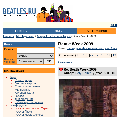
10.1
Новости
Книги
Мр.Поустман
Главная
/
Мр.Поустман
/
Форум Lost Lennon Tapes
/ Beatle Week 2009.
Beatle Week 2009.
Поиск
Тема:
Ежегодный фестиваль Liverpool Beatl
Искать:
Страницы (
1
…
13
): [
<<
]
9
|
10
|
11
|
12
Советы
Vox populi
Ответить
Re: Beatle Week 2009.
Мр. Поустман
Автор:
Holy Roller
Дата:
02.09.10
Клуб
Регистрация
Выслать пароль
Список участников
Мы помним
Клубная карта
Города
Дни рождения
Юбилеи регистрации
Все форумы
Форум Lost Lennon Tapes
Форум Photo
Форум Music General