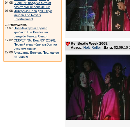
04.08
Бьорк: “В воздухе витают
разительные перемены”
01.08
Интервью Пола для ЮТуб
канала The Rest is
Entertainment
... периодика:
14.07
Пол Маккартни сделал
трибьют The Beatles на
свадьбе Тейлор Свифт
17.02
СЕКРЕТ "Big Beat 83" (2026).
Re: Beatle Week 2009.
Первый мерсибит-альбом на
Автор:
Holy Roller
Дата:
02.09.10
русском языке
22.09
Александр Беляев. Последнее
интервью