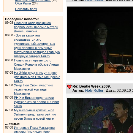
Olga Palna
(24)
Показать всех
Последние новости:
09.08
Сильвия Холл раскрыла
подробности пьесы о матери
Джона Леннона
08.08
«Вот из каких нот
складывается этот
удивительный аккорд»: как
один человек с помощью
математики разгадал главную
гитарную загадку Битлз
08.08
Появились первые фото
Сирши Ронан в образе Линды
Маккартни
07.08
На Эбби-роуд снимут сцену
для фильмов Сэма Мендеса о
Битлз
07.08
Умер Пол Свон, участник
Re: Beatle Week 2009.
технической команды
Автор:
Holy Roller
Дата:
02.09.10
Маккартни
07.08
PHIX и Битлз представили
куртку в стиле эпохи «Rubber
Soul»
07.08
Музыкальный критик Билл
Уаймен представил рейтинг
песен Битлз в новой книге
... статьи:
07.08
Интервью Пола Маккартни
Амелии Димольденберг