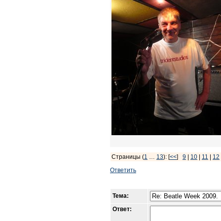
Страницы (
1
…
13
): [
<<
]
9
|
10
|
11
|
12
Ответить
Тема:
Ответ: