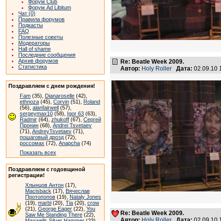
Форум Club
Форум Ad Libitum
Чат (0)
Правила форумов
Подкасты
FAQ
Полезные советы
Модераторы
Hall of shame
Последние сообщения
Архив форумов
Re: Beatle Week 2009.
Статистика
Автор:
Holy Roller
Дата:
02.09.10
Поздравляем с днем рождения!
Fam
(35),
Dianaroselle
(42),
ethnoza
(45),
Corvin
(51),
Roland
(56),
alanfairwell
(57),
sergeymax10
(58),
Igor 63
(63),
Radmir
(64),
zhukoff
(67),
Сергей
Пронин
(68),
Andrei Tsvetaev
(71),
AndreyTsvetaev
(71),
пошаговый дрозд
(72),
россомах
(72),
Anapcha
(74)
Показать всех
Поздравляем с годовщиной
регистрации!
Хлынцов Антон
(17),
Macisback
(17),
Вячеслав
Протопопов
(19),
Nataly Jones
(19),
marbl
(20),
Tia
(20),
crow
(21),
George Eager
(22),
You
Re: Beatle Week 2009.
Saw Me Standing There
(22),
Автор:
Holy Roller
Дата:
02.09.10
Maxwells Silver Hammer
(23),