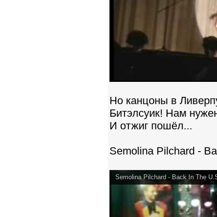
Но канцоны в Ливерпу
Битэлсуик! Нам нужен 
И отжиг пошёл...
Semolina Pilchard - Ba
Semolina Pilchard - Back In The U.S