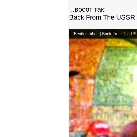
...вооот так:
Back From The USSR -
[Beatles tribute] Back From The U