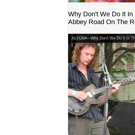
Why Don't We Do It I
Abbey Road On The Ri
ALYONA - Why Don't We Do It In Th