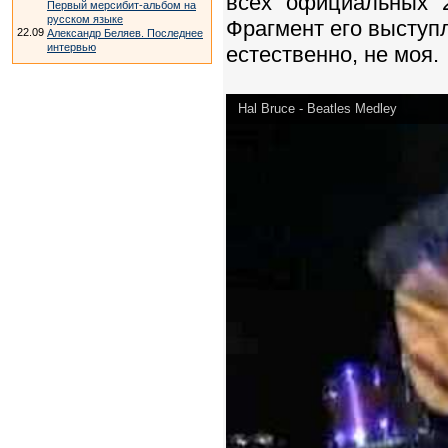
всех "официальных" 
Первый мерсибит-альбом на
русском языке
Фрагмент его выступл
22.09
Александр Беляев. Последнее
интервью
естественно, не моя.
Hal Bruce - Beatles Medley