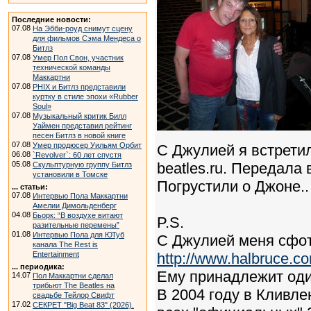
Последние новости:
07.08
На Эбби-роуд снимут сцену
для фильмов Сэма Мендеса о
Битлз
07.08
Умер Пол Свон, участник
технической команды
Маккартни
07.08
PHIX и Битлз представили
куртку в стиле эпохи «Rubber
Soul»
07.08
Музыкальный критик Билл
Уаймен представил рейтинг
песен Битлз в новой книге
07.08
Умер продюсер Уильям Орбит
С Джулией я встрети
06.08
`Revolver`: 60 лет спустя
05.08
beatles.ru. Передала
Скульптурную группу Битлз
установили в Томске
Погрустили о Джоне.. 
... статьи:
07.08
Интервью Пола Маккартни
Амелии Димольденберг
04.08
Бьорк: “В воздухе витают
P.S.
разительные перемены”
01.08
Интервью Пола для ЮТуб
С Джулией меня сфот
канала The Rest is
Entertainment
http://www.halbruce.c
... периодика:
Ему принадлежит оди
14.07
Пол Маккартни сделал
трибьют The Beatles на
В 2004 году в Кливле
свадьбе Тейлор Свифт
17.02
СЕКРЕТ "Big Beat 83" (2026).