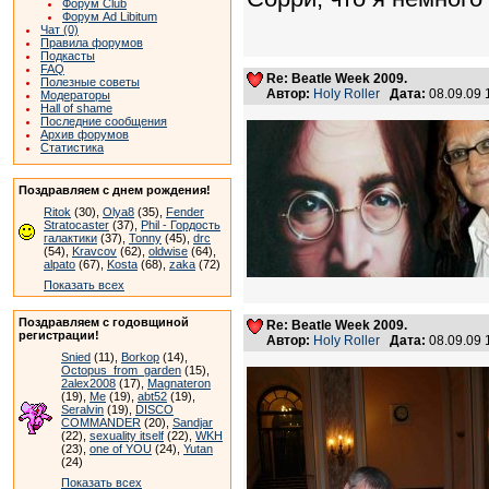
Форум Club
Форум Ad Libitum
Чат (0)
Правила форумов
Подкасты
FAQ
Re: Beatle Week 2009.
Полезные советы
Автор:
Holy Roller
Дата:
08.09.09
Модераторы
Hall of shame
Последние сообщения
Архив форумов
Статистика
Поздравляем с днем рождения!
Ritok
(30),
Olya8
(35),
Fender
Stratocaster
(37),
Phil - Гордость
галактики
(37),
Tonny
(45),
drc
(54),
Kravcov
(62),
oldwise
(64),
alpato
(67),
Kosta
(68),
zaka
(72)
Показать всех
Поздравляем с годовщиной
Re: Beatle Week 2009.
регистрации!
Автор:
Holy Roller
Дата:
08.09.09
Snied
(11),
Borkop
(14),
Octopus_from_garden
(15),
2alex2008
(17),
Magnateron
(19),
Me
(19),
abt52
(19),
Seralvin
(19),
DISCO
COMMANDER
(20),
Sandjar
(22),
sexuality itself
(22),
WKH
(23),
one of YOU
(24),
Yutan
(24)
Показать всех