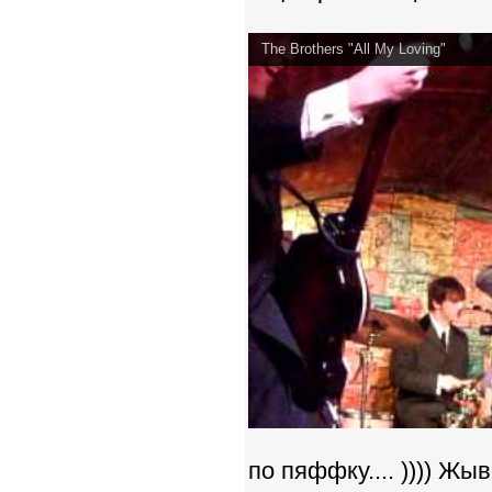
The Brothers "All My Loving"
по пяффку.... )))) Жы