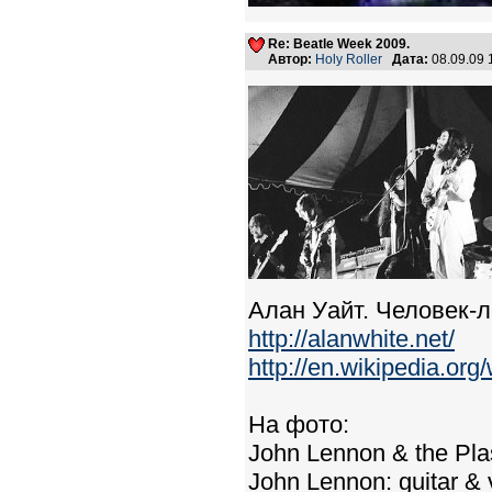
Re: Beatle Week 2009.
Автор:
Holy Roller
Дата:
08.09.09
Алан Уайт. Человек-л
http://alanwhite.net/
http://en.wikipedia.or
На фото:
John Lennon & the Plas
John Lennon: guitar & 