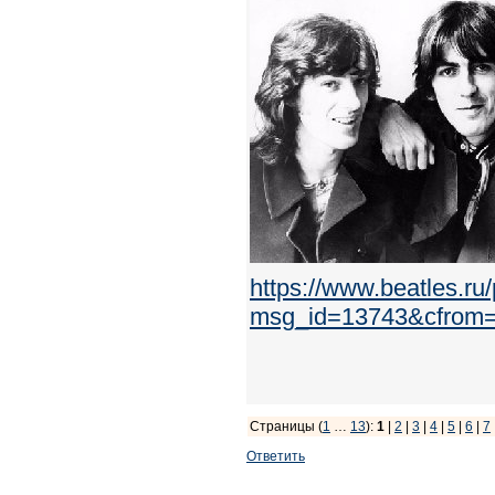
https://www.beatles.r
msg_id=13743&cfrom
Страницы (
1
…
13
):
1
|
2
|
3
|
4
|
5
|
6
|
7
Ответить