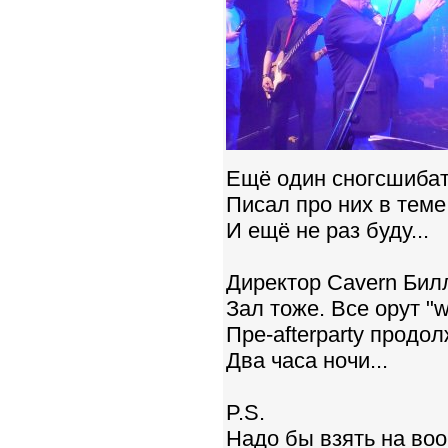
Ещё один сногсшибате
Писал про них в теме 
И ещё не раз буду...
Директор Cavern Билл
Зал тоже. Все орут "w
Пре-afterparty продол
Два часа ночи...
P.S.
Надо бы взять на воо