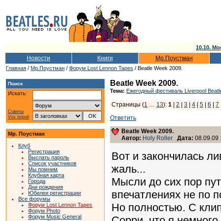
10.10. Мо
Новости
Книги
Мр.Поустман
Главная
/
Мр.Поустман
/
Форум Lost Lennon Tapes
/ Beatle Week 2009.
Beatle Week 2009.
Поиск
Тема:
Ежегодный фестиваль Liverpool Beatl
Искать:
Страницы (
1
…
13
):
1
|
2
|
3
|
4
|
5
|
6
|
7
Советы
Vox populi
Ответить
Beatle Week 2009.
Мр. Поустман
Автор:
Holy Roller
Дата:
08.09.09 
Клуб
Регистрация
Вот и закончилась ли
Выслать пароль
Список участников
жаль...
Мы помним
Клубная карта
Мысли до сих пор пут
Города
Дни рождения
впечатлениях не по п
Юбилеи регистрации
Все форумы
Но полностью. С кли
Форум Lost Lennon Tapes
Форум Photo
Форум Music General
Сорри, что я немного 