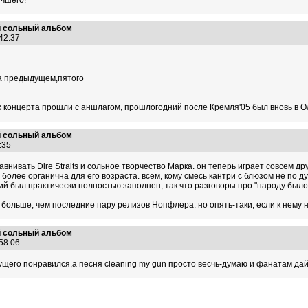
учшего!
й сольный альбом
:42:37
а предыдущем,пятого
х концерта прошли с аншлагом, прошлогодний после Кремля'05 был вновь в Ол
й сольный альбом
3:35
авнивать Dire Straits и сольное творчество Марка. он теперь играет совсем д
 более органична для его возраста. всем, кому смесь кантри с блюзом не по д
 был практически полностью заполнен, так что разговоры про "народу было г
ольше, чем последние пару релизов Нопфлера. но опять-таки, если к нему не 
й сольный альбом
:58:06
его понравился,а песня cleaning my gun просто весчь-думаю и фанатам дайр