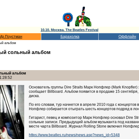
10.10. Москва. The Beatles Festival
Мр.Поустман
Барахолка
Оффлайн
ый альбом
вый сольный альбом
ольный альбом
1:28:52
Основатель группы Dire Straits Марк Нопфлер (Mark Knopfler)
сообщает Billboard. Альбом появится в продаже 15 сентября
диска.
По его словам, тур начнется в апреле 2010 года с концертов
Нопфлер собирается отыграть шесть концертов подряд в лондо
Гитарист, певец и композитор Марк Нопфлер основал Dire Str
сольные записи. Предыдущий альбом музыканта под названием
месте чарта Billboard. Журнал Rolling Stone включил Нопфле
https://www.beatles.ru/news/news.asp?news_id=5348