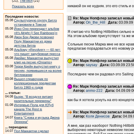
(21),
TheTech
(21)
никакой он не нудняк. это его стиль и 
Показать всех
Последние новости:
Re: Марк Нопфлер записал новы
05.08
Скульптурную группу Битлз
Автор:
On_the_Hill
Дата:
03.09.09
установили в Томске
05.08
Йоко Оно переиздаст альбом
Я считаю что Notting Hillbillies силь
«It’s Alright (I See Rainbows)»
На этом альбоме присутствует та же ма
05.08
Джон Бон Джови позвонил
Полу Маккартни из дома
Сольные песни Марка мне не все нравя
детства битла
предлагаю порадоваться его новому ре
05.08
Альбому «Revolver» — 60 лет:
что пишет зарубежная пресса
05.08
Джеймс Маккартни выпустил
Re: Марк Нопфлер записал новы
клип на песню «Dreams»
Автор:
saysay
Дата:
03.09.09 23:
03.08
Терри Крейн выпустил книгу о
песнях, появившихся на волне
Последнее чем он радовал-это Sailing 
битломании
03.08
Вышел справочник по
коллекционным предметам
Re: Марк Нопфлер записал новы
Битлз 1960-х годов
Автор:
anmo-222
Дата:
04.09.09 
... статьи:
04.08
Бьорк: “В воздухе витают
как бы я хотела уснуть на его концерте
разительные перемены”
01.08
Интервью Пола для ЮТуб
канала The Rest is
Re: Марк Нопфлер записал новы
Entertainment
Автор:
Коля Денисов
Дата:
04.09.
14.07
Книга "Слова и музыка Джона
Леннона"
А мне, как раз наоборот Nothing Hillbi
... периодика:
выборочно некоторые немногие песни, 
14.07
Пол Маккартни сделал