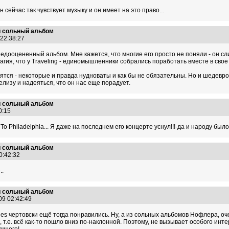
он сейчас так чувствует музыку и он имеет на это право...
й сольный альбом
 22:38:27
но недооцененный альбом. Мне кажется, что многие его просто не поняли - он с
гия, что у Traveling - единомышленники собрались поработать вместе в свое у
тся - некоторые и правда нудноваты и как бы не обязательны. Но и шедевров 
лизу и надеяться, что он нас еще порадует.
й сольный альбом
50:15
To Philadelphia... Я даже на последнем его концерте уснул!!!-да и народу бы
й сольный альбом
00:42:32
..
й сольный альбом
09 02:42:49
llies чертовски ещё тогда понравились. Ну, а из сольных альбомов Нофлера, очен
т.е. всё как-то пошло вниз по-наклонной. Поэтому, не вызывает особого инт