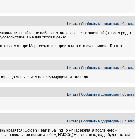
Цитата
Сообщить модераторам
Ссылка
|
|
лишком стильный и - не побоюсь этого слова - совершенный (в своем роде).
довольствие, а не для хитов и денег.
в своем жанре Марк создал не просто много, а очень много. Так что
Цитата
Сообщить модераторам
Ссылка
|
|
ло гораздо меньше чем на предыдущем,пятого года.
Цитата
Сообщить модераторам
Ссылка
|
|
Цитата
Сообщить модераторам
Ссылка
|
|
ь нравятся: Golden Heart и Sailing To Philadelphia, а после него -
ереса новость про новый альбом, ИМХО((( Но всеравно, надо будет потом