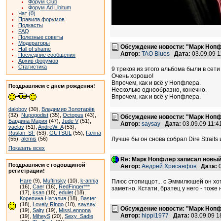
Форум Club
Форум Ad Libitum
Чат (0)
Правила форумов
Подкасты
FAQ
Полезные советы
Модераторы
Обсуждение новости: "Марк Ноп
Hall of shame
Автор:
TAO Blues
Дата:
03.09.09 
Последние сообщения
Архив форумов
Статистика
9 треков из этого альбома были в сети
Очень хорошо!
Впрочем, как и всё у Нопфлера.
Поздравляем с днем рождения!
Несколько однообразно, конечно.
Впрочем, как и всё у Нопфлера.
dalobov
(30),
Владимир Золотарёв
(32),
Nupogodist
(35),
Octopus
(43),
Обсуждение новости: "Марк Ноп
Бардина Мария
(47),
Jude V
(51),
Автор:
saysay
Дата:
03.09.09 11:
vaclav
(51),
AndreW_A
(53),
Ruslan_SF
(53),
GUTSUL
(55),
Галіна
(55),
alemis
(56)
Лучше бы он снова собрал Dire Straits
Показать всех
Re: Марк Нопфлер записал новы
Поздравляем с годовщиной
Автор:
Андрей Хрисанфов
Дата:
0
регистрации!
Hare
(9),
Muftinsky
(10),
k-annja
Плюс стопиццот... с Эммилюшей он хоть
(16),
Caer
(16),
RedFinger***
заметно. Кстати, братец у него - тоже 
(17),
ksan
(18),
edulet
(18),
Корепина Наталия
(18),
Baster
(18),
Lovely Ringo
(18),
saysay
Обсуждение новости: "Марк Ноп
(19),
Salty
(19),
MissLennona
Автор:
hippi1977
Дата:
03.09.09 
(19),
MiheyS
(20),
Sexy_Sadie