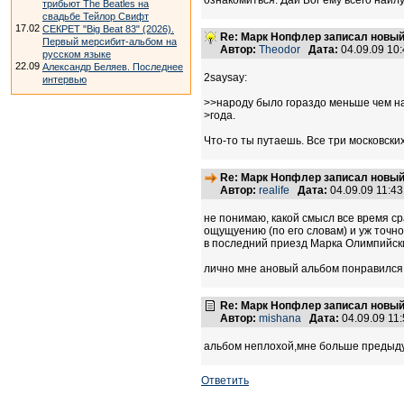
ознакомиться. Дай Бог ему всего наил
трибьют The Beatles на
свадьбе Тейлор Свифт
17.02
СЕКРЕТ "Big Beat 83" (2026).
Re: Марк Нопфлер записал новы
Первый мерсибит-альбом на
Автор:
Theodor
Дата:
04.09.09 10
русском языке
22.09
Александр Беляев. Последнее
2saysay:
интервью
>>народу было гораздо меньше чем н
>года.
Что-то ты путаешь. Все три московски
Re: Марк Нопфлер записал новы
Автор:
realife
Дата:
04.09.09 11:4
не понимаю, какой смысл все время ср
ощущуению (по его словам) и уж точно
в последний приезд Марка Олимпийский
лично мне ановый альбом понравился б
Re: Марк Нопфлер записал новы
Автор:
mishana
Дата:
04.09.09 11
альбом неплохой,мне больше предыдущ
Ответить