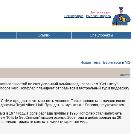
Войти на сайт
Регистрация
|
Выслать пароль
Ссылки
Спецпроекты
Новая тема
|
Вернуться в MG
Цитата
 записал шестой по счету сольный альбом под названием "Get Lucky",
, после чего Нопфлер планирует отправится в гастрольный тур в поддержку
 в США и продлится четыре-пять месяцев. Также в конце мая-начале июня
нском Royal Albert Hall. Приедет ли музыкант в Россию, не уточняется.
aits в 1977 году. После распада группы в 1995 Нопфлер стал выпускать
 "Kills to Get Crimson" вышел осенью 2007 года и дебютировал на 26
ра в число тридцати самых великих гитаристов мира.