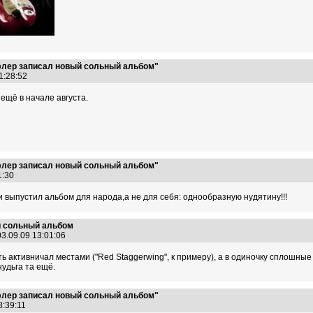
флер записал новый сольный альбом"
11:28:52
 ещё в начале августа.
флер записал новый сольный альбом"
41:30
 и выпустил альбом для народа,а не для себя: однообразную нудятину!!!
й сольный альбом
3.09.09 13:01:06
 активничал местами ("Red Staggerwing", к примеру), а в одиночку сплошные к
нудьга та ещё.
флер записал новый сольный альбом"
18:39:11