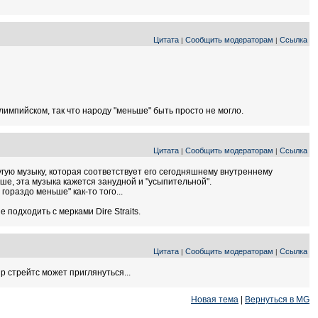
Цитата
Сообщить модераторам
Ссылка
|
|
импийском, так что народу "меньше" быть просто не могло.
Цитата
Сообщить модераторам
Ссылка
|
|
ругую музыку, которая соответствует его сегодняшнему внутреннему
уше, эта музыка кажется занудной и "усыпительной".
ораздо меньше" как-то того...
подходить с мерками Dire Straits.
Цитата
Сообщить модераторам
Ссылка
|
|
 стрейтс может приглянуться...
Новая тема
|
Вернуться в MG