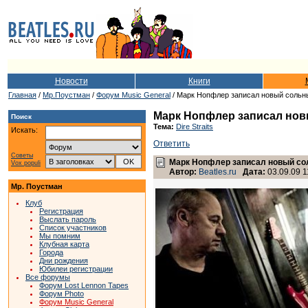
Новости
Книги
Главная
/
Мр.Поустман
/
Форум Music General
/ Марк Нопфлер записал новый сольн
Марк Нопфлер записал но
Поиск
Тема:
Dire Straits
Искать:
Ответить
Советы
Марк Нопфлер записал новый с
Vox populi
Автор:
Beatles.ru
Дата:
03.09.09 1
Мр. Поустман
Клуб
Регистрация
Выслать пароль
Список участников
Мы помним
Клубная карта
Города
Дни рождения
Юбилеи регистрации
Все форумы
Форум Lost Lennon Tapes
Форум Photo
Форум Music General