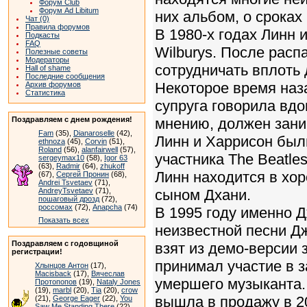
Форум Club
Форум Ad Libitum
них альбом, о сроках
Чат (0)
Правила форумов
В 1980-х годах Линн и
Подкасты
FAQ
Wilburys. После рас
Полезные советы
Модераторы
сотрудничать вплоть 
Hall of shame
Последние сообщения
Некоторое время наз
Архив форумов
Статистика
супруга говорила вдо
Поздравляем с днем рождения!
мнению, должен зани
Fam
(35),
Dianaroselle
(42),
Линн и Харрисон были
ethnoza
(45),
Corvin
(51),
Roland
(56),
alanfairwell
(57),
участника The Beatle
sergeymax10
(58),
Igor 63
(63),
Radmir
(64),
zhukoff
Линн находится в хо
(67),
Сергей Пронин
(68),
Andrei Tsvetaev
(71),
AndreyTsvetaev
(71),
сыном Дхани.
пошаговый дрозд
(72),
россомах
(72),
Anapcha
(74)
В 1995 году именно 
Показать всех
неизвестной песни Дж
Поздравляем с годовщиной
взят из демо-версии 
регистрации!
принимал участие в 
Хлынцов Антон
(17),
Macisback
(17),
Вячеслав
умершего музыканта.
Протопопов
(19),
Nataly Jones
(19),
marbl
(20),
Tia
(20),
crow
вышла в продажу в 20
(21),
George Eager
(22),
You
Saw Me Standing There
(22),