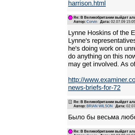
harrison.html
Re: В Великобритании выйдет ал
Автор:
Corvin
Дата:
02.07.09 15:
Lynne Hoskins of the E
Lynne's representatives
he's doing work on unr
do anything on this no
may get involved. As of
http://www.examiner.
news-briefs-for-72
Re: В Великобритании выйдет ал
Автор:
BRIAN WILSON
Дата:
02.0
Было бы весьма люб
Re: В Великобритании выйдет ал