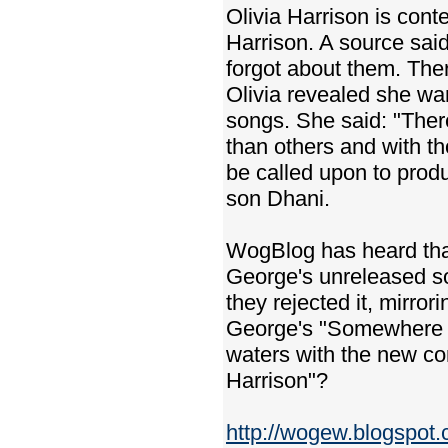
Olivia Harrison is con
Harrison. A source said
forgot about them. Ther
Olivia revealed she wa
songs. She said: "There
than others and with tho
be called upon to prod
son Dhani.
WogBlog has heard that
George's unreleased so
they rejected it, mirrori
George's "Somewhere i
waters with the new co
Harrison"?
http://wogew.blogspot