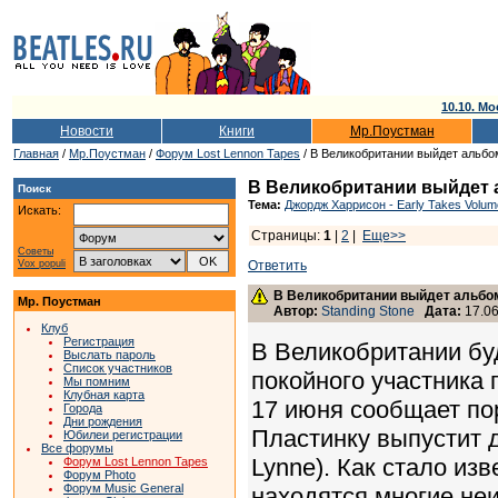
10.10. Мо
Новости
Книги
Мр.Поустман
Главная
/
Мр.Поустман
/
Форум Lost Lennon Tapes
/ В Великобритании выйдет альб
В Великобритании выйдет 
Поиск
Тема:
Джордж Харрисон - Early Takes Volum
Искать:
Страницы:
1
|
2
|
Еще>>
Советы
Vox populi
Ответить
В Великобритании выйдет альбо
Мр. Поустман
Автор:
Standing Stone
Дата:
17.06
Клуб
Регистрация
В Великобритании бу
Выслать пароль
Список участников
покойного участника 
Мы помним
Клубная карта
17 июня сообщает по
Города
Дни рождения
Пластинку выпустит 
Юбилеи регистрации
Все форумы
Lynne). Как стало из
Форум Lost Lennon Tapes
Форум Photo
Форум Music General
находятся многие неи