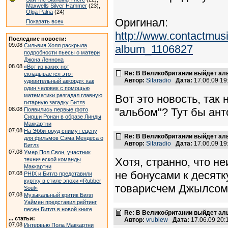
Maxwells Silver Hammer
(23),
Olga Palna
(24)
Оригинал:
Показать всех
http://www.contactmusic
Последние новости:
09.08
Сильвия Холл раскрыла
album_1106827
подробности пьесы о матери
Джона Леннона
08.08
«Вот из каких нот
Re: В Великобритании выйдет ал
складывается этот
Автор:
Sitaradio
Дата:
17.06.09 1
удивительный аккорд»: как
один человек с помощью
математики разгадал главную
Вот это новость, так 
гитарную загадку Битлз
08.08
"альбом"? Тут бы ант
Появились первые фото
Сирши Ронан в образе Линды
Маккартни
07.08
На Эбби-роуд снимут сцену
Re: В Великобритании выйдет ал
для фильмов Сэма Мендеса о
Автор:
Sitaradio
Дата:
17.06.09 1
Битлз
07.08
Умер Пол Свон, участник
Хотя, странно, что н
технической команды
Маккартни
не бонусами к десят
07.08
PHIX и Битлз представили
куртку в стиле эпохи «Rubber
товарисчем Джылсом
Soul»
07.08
Музыкальный критик Билл
Уаймен представил рейтинг
песен Битлз в новой книге
Re: В Великобритании выйдет ал
... статьи:
Автор:
vrublew
Дата:
17.06.09 20
07.08
Интервью Пола Маккартни