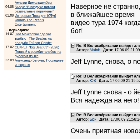
Амелии Димольденберг
Наверное не странно,
04.08
Бьорк: “В воздухе витают
разительные перемены”
в ближайшее время -
01.08
Интервью Пола для ЮТуб
канала The Rest is
видео тура 1974 когд
Entertainment
бог!
... периодика:
14.07
Пол Маккартни сделал
трибьют The Beatles на
свадьбе Тейлор Свифт
Re: В Великобритании выйдет ал
17.02
СЕКРЕТ "Big Beat 83" (2026).
Автор:
Maloh
Дата:
17.06.09 21:0
Первый мерсибит-альбом на
русском языке
Jeff Lynne, снова, o no
22.09
Александр Беляев. Последнее
интервью
Re: В Великобритании выйдет ал
Автор:
ЮВ
Дата:
17.06.09 21:19:
Jeff Lynne снова - о й
Вся надежда на него!
Re: В Великобритании выйдет ал
Автор:
Бри
Дата:
17.06.09 21:58
Очень приятная новос