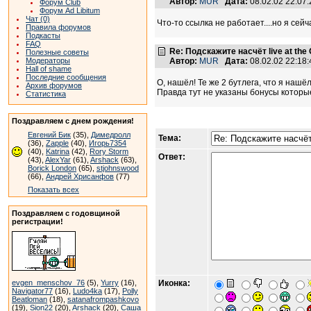
Автор:
MUR
Дата:
08.02.02 22:0
Форум Club
Форум Ad Libitum
Чат (0)
Что-то ссылка не работает....но я сей
Правила форумов
Подкасты
FAQ
Re: Подскажите насчёт live at the
Полезные советы
Модераторы
Автор:
MUR
Дата:
08.02.02 22:1
Hall of shame
Последние сообщения
О, нашёл! Те же 2 бутлега, что я нашёл.
Архив форумов
Правда тут не указаны бонусы которые
Статистика
Поздравляем с днем рождения!
Евгений Бик
(35),
Димедролл
Тема:
(36),
Zapple
(40),
Игорь7354
(40),
Katrina
(42),
Rory Storm
Ответ:
(43),
AlexYar
(61),
Arshack
(63),
Borick London
(65),
stjohnswood
(66),
Андрей Хрисанфов
(77)
Показать всех
Поздравляем с годовщиной
регистрации!
evgen_menschov_76
(5),
Yurry
(16),
Иконка:
Navigator77
(16),
Ludo4ka
(17),
Polly
Beatloman
(18),
satanafrompashkovo
(19),
Sion22
(20),
Arshack
(20),
Саша