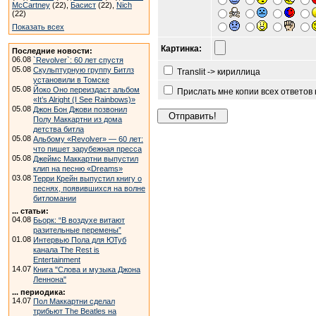
McCartney
(22),
Басист
(22),
Nich
(22)
Показать всех
Картинка:
Последние новости:
06.08
`Revolver`: 60 лет спустя
05.08
Скульптурную группу Битлз
Translit -> кириллица
установили в Томске
05.08
Йоко Оно переиздаст альбом
Прислать мне копии всех ответов
«It’s Alright (I See Rainbows)»
05.08
Джон Бон Джови позвонил
Полу Маккартни из дома
детства битла
05.08
Альбому «Revolver» — 60 лет:
что пишет зарубежная пресса
05.08
Джеймс Маккартни выпустил
клип на песню «Dreams»
03.08
Терри Крейн выпустил книгу о
песнях, появившихся на волне
битломании
... статьи:
04.08
Бьорк: “В воздухе витают
разительные перемены”
01.08
Интервью Пола для ЮТуб
канала The Rest is
Entertainment
14.07
Книга "Слова и музыка Джона
Леннона"
... периодика:
14.07
Пол Маккартни сделал
трибьют The Beatles на