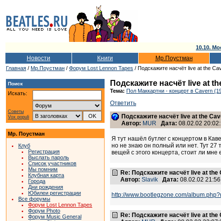
10.10. Мо
Новости
Книги
Мр.Поустман
Главная
/
Мр.Поустман
/
Форум Lost Lennon Tapes
/ Подскажите насчёт live at the Ca
Подскажите насчёт live at th
Поиск
Тема:
Пол Маккартни - концерт в Cavern (1
Искать:
Ответить
Советы
Подскажите насчёт live at the Cav
Vox populi
Автор:
MUR
Дата:
08.02.02 20:02
Мр. Поустман
Я тут нашёл бутлег с концертом в Каве
но не знаю он полный или нет. Тут 27 т
Клуб
Регистрация
вещей с этого концерта, стоит ли мне 
Выслать пароль
Список участников
Мы помним
Re: Подскажите насчёт live at the
Клубная карта
Автор:
Slavik
Дата:
08.02.02 21:5
Города
Дни рождения
Юбилеи регистрации
http://www.bootlegzone.com/album.php
Все форумы
Форум Lost Lennon Tapes
Форум Photo
Re: Подскажите насчёт live at the
Форум Music General