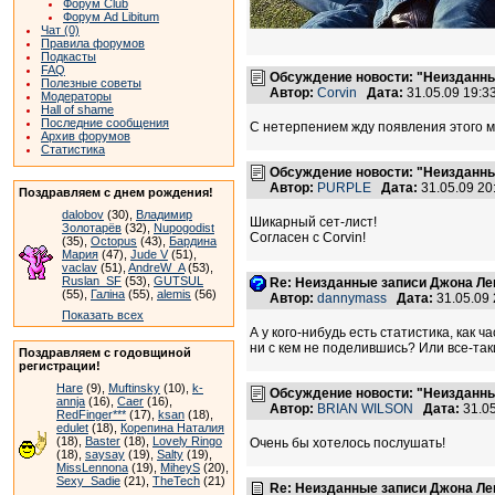
Форум Club
Форум Ad Libitum
Чат (0)
Правила форумов
Подкасты
FAQ
Обсуждение новости: "Неизданны
Полезные советы
Автор:
Corvin
Дата:
31.05.09 19:
Модераторы
Hall of shame
Последние сообщения
С нетерпением жду появления этого м
Архив форумов
Статистика
Обсуждение новости: "Неизданны
Автор:
PURPLE
Дата:
31.05.09 2
Поздравляем с днем рождения!
dalobov
(30),
Владимир
Шикарный сет-лист!
Золотарёв
(32),
Nupogodist
Согласен с Corvin!
(35),
Octopus
(43),
Бардина
Мария
(47),
Jude V
(51),
vaclav
(51),
AndreW_A
(53),
Ruslan_SF
(53),
GUTSUL
Re: Неизданные записи Джона Ле
(55),
Галіна
(55),
alemis
(56)
Автор:
dannymass
Дата:
31.05.09
Показать всех
А у кого-нибудь есть статистика, как 
ни с кем не поделившись? Или все-так
Поздравляем с годовщиной
регистрации!
Hare
(9),
Muftinsky
(10),
k-
Обсуждение новости: "Неизданны
annja
(16),
Caer
(16),
Автор:
BRIAN WILSON
Дата:
31.0
RedFinger***
(17),
ksan
(18),
edulet
(18),
Корепина Наталия
(18),
Baster
(18),
Lovely Ringo
Очень бы хотелось послушать!
(18),
saysay
(19),
Salty
(19),
MissLennona
(19),
MiheyS
(20),
Sexy_Sadie
(21),
TheTech
(21)
Re: Неизданные записи Джона Ле