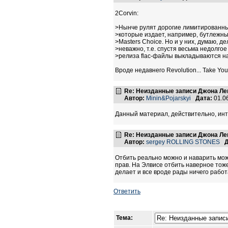
2Corvin:
>Нынче рулят дорогие лимитированны
>которые издает, например, бутлежны
>Masters Choice. Но и у них, думаю, д
>неважно, т.е. спустя весьма недолго
>релиза flac-файлы выкладываются на
Вроде недавнего Revolution... Take Your
Re: Неизданные записи Джона Ле
Автор:
Minin&Pojarskyi
Дата:
01.0
Данный материал, действительно, инте
Re: Неизданные записи Джона Ле
Автор:
sergey ROLLING STONES
Д
Отбить реально можно и наварить мож
прав. На Элвисе отбить наверное тож
делает и все вроде рады ничего рабо
Ответить
Тема: