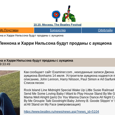
10.10. Москва. The Beatles Festival
Мр.Поустман
Барахолка
Оффлайн
на и Харри Нильсона будут проданы с аукциона
Леннона и Харри Нильсона будут проданы с аукциона
а и Харри Нильсона будут проданы с аукциона
9:33:49
Как сообщает сайт Examiner.com , неизданные записи Джона
аукциона Bonhams 14 июля. Устроители аукциона надеются пр
описанию, John Lennon, Harry Nilsson, Paul Simon и Art Garfu
Список песен:
Rock Island Line Midnight Special Wake Up Little Susie Railro
Send Me Some Loving Baby I Want to Play House Stand By Me Giv
Mama Well Alright (jam) Do You Wanna Dance Dance All Night Can
By Me Groupie Talk Goodnight Baby Johnny B. Goode Slippin' n' 
at All Stand on My Face (импровизация)
https://www.beatles.ru/news/news.asp?news_id=5104