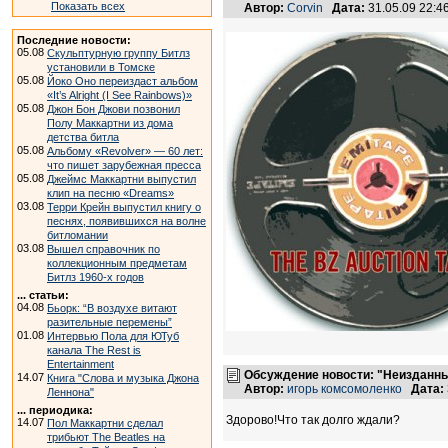
Показать всех
Автор:
Corvin
Дата:
31.05.09 22:
Последние новости:
05.08
Скульптурную группу Битлз
установили в Томске
05.08
Йоко Оно переиздаст альбом
«It’s Alright (I See Rainbows)»
05.08
Джон Бон Джови позвонил
Полу Маккартни из дома
детства битла
05.08
Альбому «Revolver» — 60 лет:
что пишет зарубежная пресса
05.08
Джеймс Маккартни выпустил
клип на песню «Dreams»
03.08
Терри Крейн выпустил книгу о
песнях, появившихся на волне
битломании
03.08
Вышел справочник по
коллекционным предметам
Битлз 1960-х годов
... статьи:
04.08
Бьорк: “В воздухе витают
разительные перемены”
01.08
Интервью Пола для ЮТуб
канала The Rest is
Entertainment
Обсуждение новости: "Неизданны
14.07
Книга "Слова и музыка Джона
Автор:
игорь комсомоленко
Дата:
Леннона"
... периодика:
Здорово!Что так долго ждали?
14.07
Пол Маккартни сделал
трибьют The Beatles на