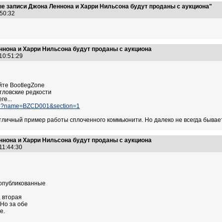
е записи Джона Леннона и Харри Нильсона будут проданы с аукциона"
:50:32
ннона и Харри Нильсона будут проданы с аукциона
 10:51:29
йте BootlegZone
тловские редкости
ге...
php?name=BZCD001&section=1
отличный пример работы сплоченного коммьюнити. Но далеко не всегда бывает
ннона и Харри Нильсона будут проданы с аукциона
 11:44:30
еопубликованные
, вторая
 Но за обе
е.