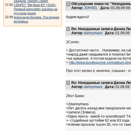
свадьбе Тейлор Свифт
Обсуждение новости: "Неизданны
17.02
СЕКРЕТ "Big Beat 83" (2026).
Автор:
JOHSEL
Дата:
01.06.09 09
Первый мерсибит-альбом на
русском языке
будем ждать!!
22.09
Александр Беляев. Последнее
интервью
Re: Неизданные записи Джона Ле
Автор:
dannymass
Дата:
01.06.09
2Corvin:
> Достаточно часто... Например, на са
>народ даже скидывался и покупал би
>на аукционе. А потом издали на бутле
>
http://www.bootlegzone.com/album.
Про этот релиз я, конечно, слышал - 
Re: Неизданные записи Джона Ле
Автор:
dannymass
Дата:
01.06.09
2Кот Баюн:
>2dannymass
>Лет десять назад мне предлагали н
>записи (Элвиса).
>Одна лента - какой-то soundboard '74
>- студийные ауттейки 62 или 63 года.
>плёнки просили тысяч 30, что-то тако