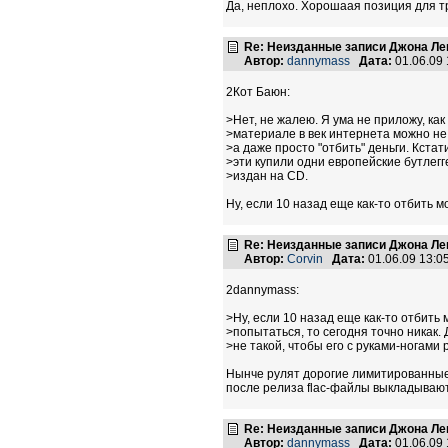
Да, неплохо. Хорошаая позиция для т
Re: Неизданные записи Джона Ле
Автор:
dannymass
Дата:
01.06.09
2Кот Баюн:
>Нет, не жалею. Я ума не приложу, ка
>материале в век интернета можно не 
>а даже просто "отбить" деньги. Кстат
>эти купили одни европейские бутлег
>издан на CD.
Ну, если 10 назад еще как-то отбить м
Re: Неизданные записи Джона Ле
Автор:
Corvin
Дата:
01.06.09 13:
2dannymass:
>Ну, если 10 назад еще как-то отбить
>попытаться, то сегодня точно никак.
>не такой, чтобы его с руками-ногами р
Нынче рулят дорогие лимитированные и
после релиза flac-файлы выкладывают
Re: Неизданные записи Джона Ле
Автор:
dannymass
Дата:
01.06.09