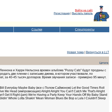
Войти на сайт
Регистрация
|
Выслать пароль
Ссылки
Спецпроекты
Новая тема
|
Вернуться в LLT
Цитата
 Леннона и Харри Нильсона времен альбома "Pussy Cats" будут проданы с
одать две пленки с записьмю джема, в котором участвовали, по
nkel, за 40-45 тысяч долларов. Время звучания записи - примерно 95 минут.
ad Bill Everyday Maybe Baby (все с Полом Саймоном) Let the Good Times Roll
e Me Head (импровизация) Alright Alright You Can't Catch Me That's Alright
't Get It Right (jam) We're Having a Party Keep Your Hands Off My Baby Stand
Slidin' Whole Lotta Shakin' Mean Woman Blues Be Bop a Lula I Couldn't Sleep