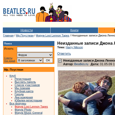
Новости
Книги
Главная
/
Мр.Поустман
/
Форум Lost Lennon Tapes
/ Неизданные записи Джона Ленно
Неизданные записи Джона 
Поиск
Тема:
Harry Nilsson
Искать:
Ответить
Советы
Неизданные записи Джона Леннон
Vox populi
Автор:
Beatles.ru
Дата:
31.05.09 1
Мр. Поустман
Клуб
Регистрация
Выслать пароль
Список участников
Мы помним
Клубная карта
Города
Дни рождения
Юбилеи регистрации
Все форумы
Форум Lost Lennon Tapes
Форум Photo
Форум Music General