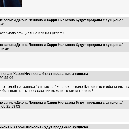
е записи Джона Леннона и Харри Нильсона будут проданы с аукциона"
33:49
атериала официально или на бутлеге!!!
е записи Джона Леннона и Харри Нильсона будут проданы с аукциона"
0:16:48
ннона и Харри Нильсона будут проданы с аукциона
 20:55:06
часто подобные записи "всплывают" у народа в виде бутлегов или официальных 
и большая часть впоследствии выходит в каком-то виде?
е записи Джона Леннона и Харри Нильсона будут проданы с аукциона"
5.09 22:13:03
ннона и Харри Нильсона будут проданы с аукциона