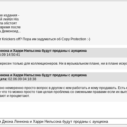
е издания -
й лейбл His
ела обстоят
е время после
 Демоноид...
 Knickers off? Пора им задуматься об Copy Protection :-)
ннона и Харри Нильсона будут проданы с аукциона
6.09 14:50:41
ресен только для коллекционеров. Ни в музыкальном плане, ни в плане иску
ннона и Харри Нильсона будут проданы с аукциона
ата:
02.06.09 04:18:38
но немеренно просто вопрос в другом с кем работать и кому продавать. Есть
е что то можно просто там целая проблема со смежными правами если их вып
тают и процветают.