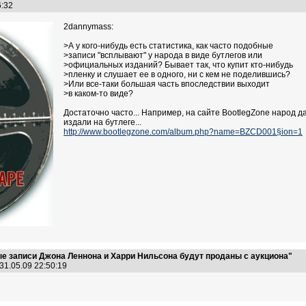
46:32
2dannymass:
>А у кого-нибудь есть статистика, как часто подобные
>записи "всплывают" у народа в виде бутлегов или
>официальных изданий? Бывает так, что купит кто-нибудь
>пленку и слушает ее в одного, ни с кем не поделившись?
>Или все-таки большая часть впоследствии выходит
>в каком-то виде?
Достаточно часто... Например, на сайте BootlegZone народ д
издали на бутлеге...
http://www.bootlegzone.com/album.php?name=BZCD001§ion=1
е записи Джона Леннона и Харри Нильсона будут проданы с аукциона"
31.05.09 22:50:19