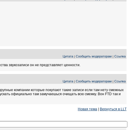
Цитата
Сообщить модераторам
Ссылка
|
|
сства звукозаписи он не представляет ценности.
Цитата
Сообщить модераторам
Ссылка
|
|
 крупные компании которые покупают такие записи если там нету смежных
ускать официально там замучаешься очищать всю смежку. Вон FTD так и
Новая тема
|
Вернуться в LLT