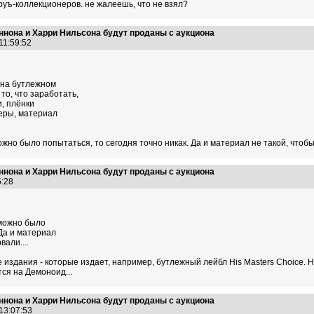
руъ-коллекционеров. не жалеешь, что не взял?
ннона и Харри Нильсона будут проданы с аукциона
 11:59:52
к на бутлежном
то, что заработать,
и, плёнки
геры, материал
ожно было попытаться, то сегодня точно никак. Да и материал не такой, чтобы 
ннона и Харри Нильсона будут проданы с аукциона
05:28
 можно было
 Да и материал
вали....
здания - которые издает, например, бутлежный лейбл His Masters Choice. Но 
ся на Демоноид...
ннона и Харри Нильсона будут проданы с аукциона
 13:07:53