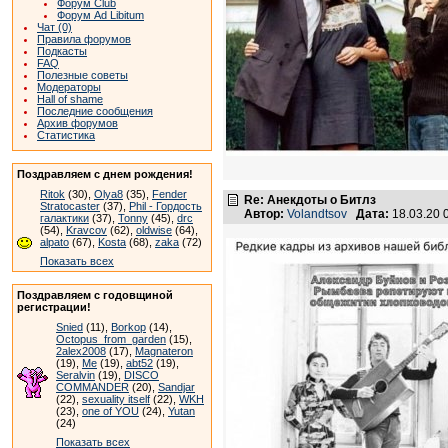
Форум Club
Форум Ad Libitum
Чат (0)
Правила форумов
Подкасты
FAQ
Полезные советы
Модераторы
Hall of shame
Последние сообщения
Архив форумов
Статистика
Поздравляем с днем рождения!
Ritok
(30),
Olya8
(35),
Fender
Re: Анекдоты о Битлз
Stratocaster
(37),
Phil - Гордость
Автор:
Volandtsov
Дата:
18.03.20 
галактики
(37),
Tonny
(45),
drc
(54),
Kravcov
(62),
oldwise
(64),
alpato
(67),
Kosta
(68),
zaka
(72)
Показать всех
Поздравляем с годовщиной
регистрации!
Snied
(11),
Borkop
(14),
Octopus_from_garden
(15),
2alex2008
(17),
Magnateron
(19),
Me
(19),
abt52
(19),
Seralvin
(19),
DISCO
COMMANDER
(20),
Sandjar
(22),
sexuality itself
(22),
WKH
(23),
one of YOU
(24),
Yutan
(24)
Показать всех