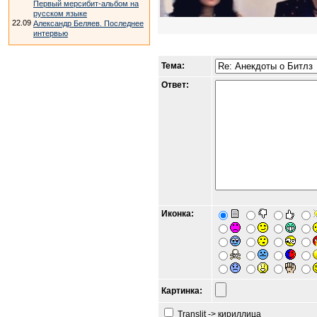
Первый мерсибит-альбом на
русском языке
22.09
Александр Беляев. Последнее
интервью
Тема:
Ответ:
Иконка:
Картинка:
Translit -> кириллица