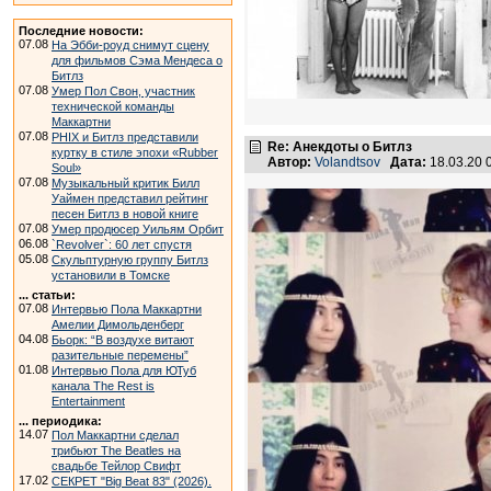
Последние новости:
07.08
На Эбби-роуд снимут сцену
для фильмов Сэма Мендеса о
Битлз
07.08
Умер Пол Свон, участник
технической команды
Маккартни
07.08
PHIX и Битлз представили
Re: Анекдоты о Битлз
куртку в стиле эпохи «Rubber
Автор:
Volandtsov
Дата:
18.03.20 
Soul»
07.08
Музыкальный критик Билл
Уаймен представил рейтинг
песен Битлз в новой книге
07.08
Умер продюсер Уильям Орбит
06.08
`Revolver`: 60 лет спустя
05.08
Скульптурную группу Битлз
установили в Томске
... статьи:
07.08
Интервью Пола Маккартни
Амелии Димольденберг
04.08
Бьорк: “В воздухе витают
разительные перемены”
01.08
Интервью Пола для ЮТуб
канала The Rest is
Entertainment
... периодика:
14.07
Пол Маккартни сделал
трибьют The Beatles на
свадьбе Тейлор Свифт
17.02
СЕКРЕТ "Big Beat 83" (2026).