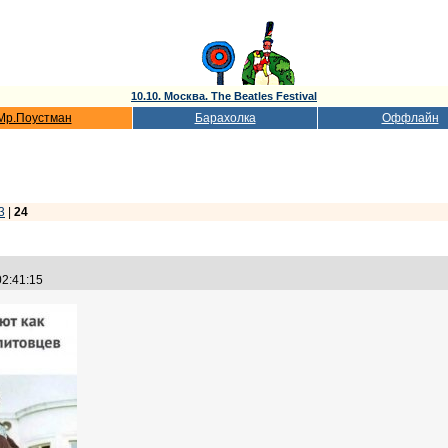
10.10. Москва. The Beatles Festival
Мр.Поустман
Барахолка
Оффлайн
3
|
24
02:41:15