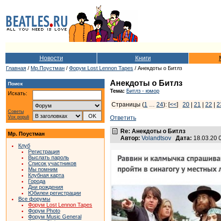
Новости
Книги
Главная
/
Мр.Поустман
/
Форум Lost Lennon Tapes
/ Анекдоты о Битлз
Анекдоты о Битлз
Поиск
Тема:
Битлз - юмор
Искать:
Страницы (
1
…
24
): [
<<
]
20
|
21
|
22
|
2
Советы
Vox populi
Ответить
Re: Анекдоты о Битлз
Мр. Поустман
Автор:
Volandtsov
Дата:
18.03.20 
Клуб
Регистрация
Выслать пароль
Список участников
Мы помним
Клубная карта
Города
Дни рождения
Юбилеи регистрации
Все форумы
Форум Lost Lennon Tapes
Форум Photo
Форум Music General