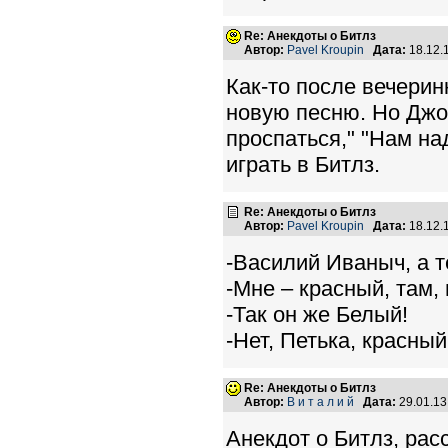
Re: Анекдоты о Битлз
Автор:
Pavel Kroupin
Дата:
18.12.
Как-то после вечерин
новую песню. Но Джо
проспаться," "Нам н
играть в Битлз.
Re: Анекдоты о Битлз
Автор:
Pavel Kroupin
Дата:
18.12.
-Василий Иваныч, а 
-Мне – красный, там
-Так он же Белый!
-Нет, Петька, красны
Re: Анекдоты о Битлз
Автор:
В и т а л и й
Дата:
29.01.1
Анекдот о Битлз, ра