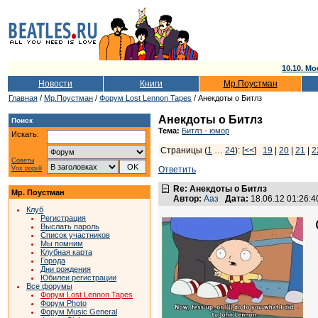
10.10. Мо
Новости
Книги
Мр.Поустман
Главная
/
Мр.Поустман
/
Форум Lost Lennon Tapes
/ Анекдоты о Битлз
Анекдоты о Битлз
Поиск
Тема:
Битлз - юмор
Искать:
Страницы (
1
…
24
): [
<<
]
19
|
20
|
21
|
2
Советы
Vox populi
Ответить
Re: Анекдоты о Битлз
Мр. Поустман
Автор:
Ааз
Дата:
18.06.12 01:26:
Клуб
Регистрация
Выслать пароль
Список участников
Мы помним
Клубная карта
Города
Дни рождения
Юбилеи регистрации
Все форумы
Форум Lost Lennon Tapes
Форум Photo
Форум Music General