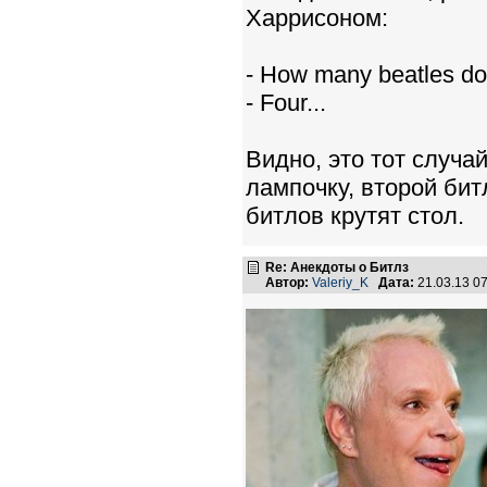
Харрисоном:
- How many beatles doe
- Four...
Видно, это тот случай
лампочку, второй бит
битлов крутят стол.
Re: Анекдоты о Битлз
Автор:
Valeriy_K
Дата:
21.03.13 0