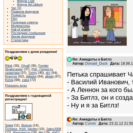
Форум Club
Форум Ad Libitum
Чат (0)
Правила форумов
Подкасты
FAQ
Полезные советы
Модераторы
Hall of shame
Последние сообщения
Архив форумов
Статистика
Поздравляем с днем рождения!
Re: Анекдоты о Битлз
Автор:
Donald_Duck
Дата:
18.06.
Ritok
(30),
Olya8
(35),
Fender
Stratocaster
(37),
Phil - Гордость
Петька спрашивает Ч
галактики
(37),
Tonny
(45),
drc
(54),
Kravcov
(62),
oldwise
(64),
alpato
(67),
Kosta
(68),
zaka
(72)
- Василий Иванович, 
Показать всех
- А Леннон за кого б
Поздравляем с годовщиной
- За Битлз, он и созда
регистрации!
- Ну и я за Битлз!
Re: Анекдоты о Битлз
Автор:
Corvin
Дата:
23.11.12 21:
Snied
(11),
Borkop
(14),
Octopus_from_garden
(15),
2alex2008
(17),
Magnateron
(19),
Me
(19),
abt52