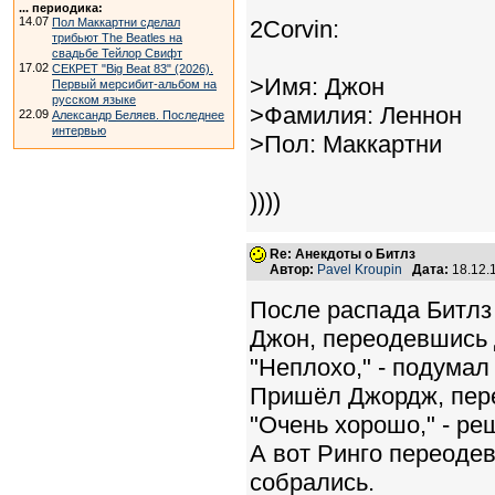
... периодика:
14.07
Пол Маккартни сделал
2Corvin:
трибьют The Beatles на
свадьбе Тейлор Свифт
17.02
СЕКРЕТ "Big Beat 83" (2026).
>Имя: Джон
Первый мерсибит-альбом на
русском языке
>Фамилия: Леннон
22.09
Александр Беляев. Последнее
интервью
>Пол: Маккартни
))))
Re: Анекдоты о Битлз
Автор:
Pavel Kroupin
Дата:
18.12.
После распада Битлз
Джон, переодевшись 
"Неплохо," - подумал 
Пришёл Джордж, пере
"Очень хорошо," - ре
А вот Ринго переодев
собрались.