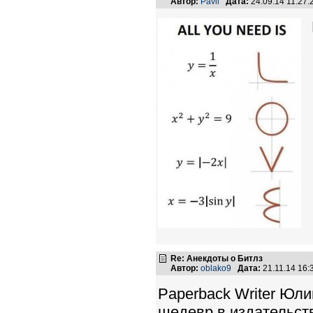
Автор:
Pavil
Дата:
24.09.14 11:27
Re: Анекдоты о Битлз
Автор:
oblako9
Дата:
21.11.14 16
Paperback Writer Юли
шедевр в издательст