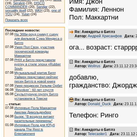
Имя: Джон
(19),
Seralvin
(19),
DISCO
COMMANDER
(20),
Sandjar
(22),
Фамилия: Леннон
sexuality itself
(22),
WKH
(23),
one of
YOU
(24),
Yutan
(24)
Пол: Маккартни
Показать всех
Последние новости:
Re: Анекдоты о Битлз
07.08
На Эбби-роуд снимут сцену
Автор:
Андрей Хрисанфов
Дата:
2
для фильмов Сэма Мендеса о
Битлз
ога... возраст: старр
07.08
Умер Пол Свон, участник
технической команды
Маккартни
07.08
PHIX и Битлз представили
Re: Анекдоты о Битлз
куртку в стиле эпохи «Rubber
Автор:
Wollrus
Дата:
23.11.12 23:
Soul»
07.08
Музыкальный критик Билл
добавлю,
Уаймен представил рейтинг
песен Битлз в новой книге
гражданство: Джордж
07.08
Умер продюсер Уильям Орбит
06.08
`Revolver`: 60 лет спустя
05.08
Скульптурную группу Битлз
установили в Томске
Re: Анекдоты о Битлз
Автор:
Donald_Duck
Дата:
23.11.
... статьи:
07.08
Интервью Пола Маккартни
Амелии Димольденберг
Телефон: Ринго
04.08
Бьорк: “В воздухе витают
разительные перемены”
01.08
Интервью Пола для ЮТуб
канала The Rest is
Re: Анекдоты о Битлз
Entertainment
Автор:
Telecaster1
Дата:
23.11.12