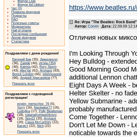
Форум Club
Форум Ad Libitum
https://www.beatles.
Чат (0)
Правила форумов
Подкасты
FAQ
Re: Игра "The Beatles: Rock Band"
Полезные советы
Автор:
Corvin
Дата:
22.09.09 12:
Модераторы
Hall of shame
Последние сообщения
Отличия новых миксо
Архив форумов
Статистика
I'm Looking Through You
Поздравляем с днем рождения!
Евгений Бик
(35),
Димедролл
Hey Bulldog - extende
(36),
Zapple
(40),
Игорь7354
(40),
Katrina
(42),
Rory Storm
Good Morning Good Morn
(43),
AlexYar
(61),
Arshack
(63),
Borick London
(65),
stjohnswood
additional Lennon chatt
(66),
Андрей Хрисанфов
(77)
Eight Days A Week - be
Показать всех
Helter Skelter - no fad
Поздравляем с годовщиной
регистрации!
Yellow Submarine - addit
evgen_menschov_76
(5),
probably manufactured
Yurry
(16),
Navigator77
(16),
Ludo4ka
(17),
Polly Beatloman
(18),
satanafrompashkovo
Come Together - Lennon
(19),
Sion22
(20),
Arshack
(20),
Саша McCartney
(22),
Don't Let Me Down - Le
Басист
(22),
Nich
(22)
noticable towards the 
Показать всех