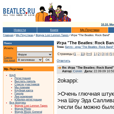
10.10. Мо
Новости
Книги
Мр.Поустман
Главная
/
Мр.Поустман
/
Форум Lost Lennon Tapes
/ Игра "The Beatles: Rock Band"
Игра "The Beatles: Rock Ba
Поиск
Тема:
Битлз - игра "The Beatles: Rock Band"
Искать:
Страницы (
1
…
11
): [
<<
]
1
|
2
|
3
|
4
|
5
Советы
Vox populi
Ответить
Re: Игра "The Beatles: Rock Band"
Мр. Поустман
Автор:
Corvin
Дата:
22.09.09 10:
Клуб
Регистрация
2okappi:
Выслать пароль
Список участников
Мы помним
Клубная карта
>Очень глючная штука
Города
Дни рождения
>на Шоу Эда Саллива
Юбилеи регистрации
Все форумы
>если бы можно было 
Форум Lost Lennon Tapes
Форум Photo
Форум Music General