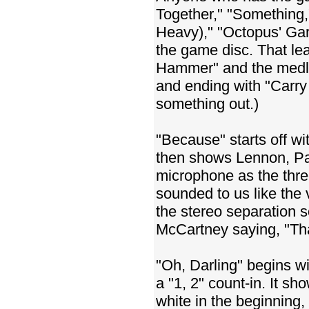
Together," "Something
Heavy)," "Octopus' Gard
the game disc. That le
Hammer" and the medl
and ending with "Carry
something out.)
"Because" starts off w
then shows Lennon, Pa
microphone as the three
sounded to us like the v
the stereo separation s
McCartney saying, "Tha
"Oh, Darling" begins w
a "1, 2" count-in. It s
white in the beginning, 