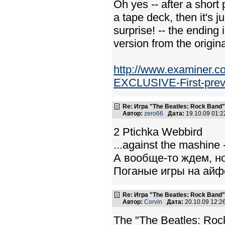
Oh yes -- after a short 
a tape deck, then it's
surprise! -- the ending 
version from the origin
http://www.examiner.
EXCLUSIVE-First-previ
Re: Игра "The Beatles: Rock Band"
Автор:
zero66
Дата:
19.10.09 01:
2 Ptichka Webbird
...against the mashine
А вообще-то ждем, но
Поганые игры на айфо
Re: Игра "The Beatles: Rock Band"
Автор:
Corvin
Дата:
20.10.09 12:
The "The Beatles: Roc