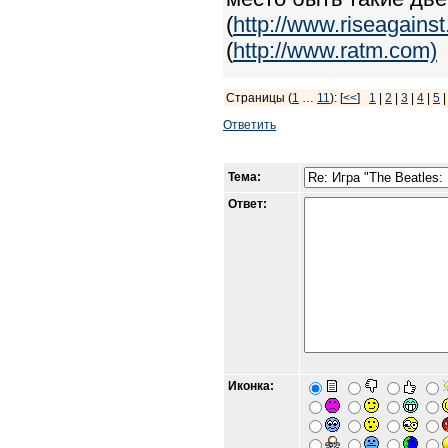
(
http://www.riseagains
(
http://www.ratm.com)
Страницы (
1
…
11
): [
<<
]
1
|
2
|
3
|
4
|
5
Ответить
Тема:
Ответ:
Иконка: