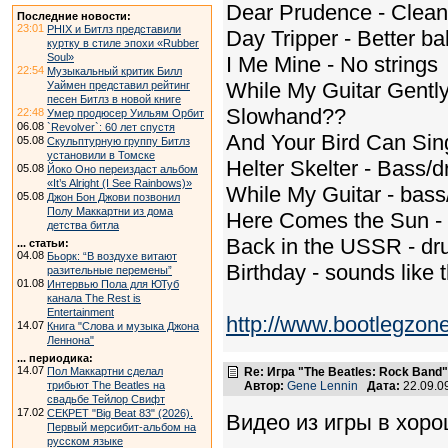
Dear Prudence - Clean 
Последние новости:
23:01
PHIX и Битлз представили
Day Tripper - Better b
куртку в стиле эпохи «Rubber
Soul»
I Me Mine - No strings
22:54
Музыкальный критик Билл
While My Guitar Gently
Уаймен представил рейтинг
песен Битлз в новой книге
Slowhand??
22:48
Умер продюсер Уильям Орбит
06.08
`Revolver`: 60 лет спустя
And Your Bird Can Sin
05.08
Скульптурную группу Битлз
установили в Томске
Helter Skelter - Bass/
05.08
Йоко Оно переиздаст альбом
«It’s Alright (I See Rainbows)»
While My Guitar - bass
05.08
Джон Бон Джови позвонил
Полу Маккартни из дома
Here Comes the Sun - 
детства битла
Back in the USSR - dr
... статьи:
04.08
Бьорк: “В воздухе витают
Birthday - sounds like 
разительные перемены”
01.08
Интервью Пола для ЮТуб
канала The Rest is
Entertainment
http://www.bootlegzo
14.07
Книга "Слова и музыка Джона
Леннона"
... периодика:
14.07
Пол Маккартни сделал
Re: Игра "The Beatles: Rock Band"
трибьют The Beatles на
Автор:
Gene Lennin
Дата:
22.09.0
свадьбе Тейлор Свифт
17.02
СЕКРЕТ "Big Beat 83" (2026).
Видео из игры в хоро
Первый мерсибит-альбом на
русском языке