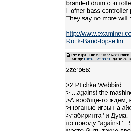
branded drum controller
Hofner bass controller
They say no more will
http://www.examiner.
Rock-Band-topsellin...
Re: Игра "The Beatles: Rock Band"
Автор:
Ptichka Webbird
Дата:
20.1
2zero66:
>2 Ptichka Webbird
> ...against the mashi
>А вообще-то ждем, н
>Поганые игры на ай
>лабиринта" и Дума.
по поводу "against". 
место быть такие две