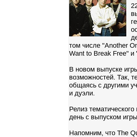
2
в
г
о
д
том числе "Another One 
Want to Break Free" и 
В новом выпуске игр
возможностей. Так, т
общаясь с другими у
и дуэли.
Релиз тематического 
день с выпуском игры
Напомним, что The Qu