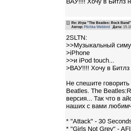
ВАУ!!!! Хочу в Битлз на
Re: Игра "The Beatles: Rock Band"
Автор:
Ptichka Webbird
Дата:
15.1
2SLTN:
>>Музыкальный симул
>iPhone
>>и iPod touch...
>ВАУ!!!! Хочу в Битлз н
Не спешите говорить 
Beatles. The Beatles:
версия... Так что в 
наших с вами любимчи
* "Attack" - 30 Second
* "Girls Not Grey" - AFI