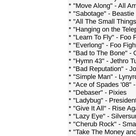
* "Move Along" - All A
* "Sabotage" - Beastie
* "All The Small Things
* "Hanging on the Tele
* "Learn To Fly" - Foo 
* "Everlong" - Foo Figh
* "Bad to The Bone" -
* "Hymn 43" - Jethro Tu
* "Bad Reputation" - Jo
* "Simple Man" - Lyny
* "Ace of Spades '08" 
* "Debaser" - Pixies
* "Ladybug" - Presiden
* "Give It All" - Rise Ag
* "Lazy Eye" - Silvers
* "Cherub Rock" - Sm
* "Take The Money and