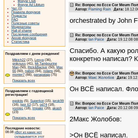
Форум Club
Форум Ad Libitum
Re: Вопрос по Ecce Cor Meum По
Чат (0)
Автор:
Flaming Rain
Дата:
18.12.0
Правила форумов
Подкасты
orchestrated by John F
FAQ
Полезные советы
Модераторы
Hall of shame
Последние сообщения
Re: Вопрос по Ecce Cor Meum По
Архив форумов
Автор:
Ian Paice
Дата:
19.12.08 0
Статистика
Спасибо. А какую ро
Поздравляем с днем рождения!
конкретно написал? 
Mikich22
(27),
Lesya
(36),
gniknuss
(41),
Mr.Tambourine
Man
(50),
Rick&Backer
(50),
Max
66
(60),
nabon
(64),
nolans
(64),
Re: Вопрос по Ecce Cor Meum По
monter7
(66),
ganapataja
(75)
Автор:
Макс Жолобов
Дата:
19.12
Показать всех
Он ВСЁ написал. Фл
Поздравляем с годовщиной
регистрации!
egoktis
(5),
Superkot
(15),
igrok99
Re: Вопрос по Ecce Cor Meum По
(16),
Igor 63
(17),
od74
(18),
Автор:
Ian Paice
Дата:
20.12.08 0
уоллес
(18),
Impaler
(20),
akash
(23)
2Макс Жолобов:
Показать всех
Последние новости:
08.08
«Вот из каких нот
>Он ВСЁ написал.
складывается этот