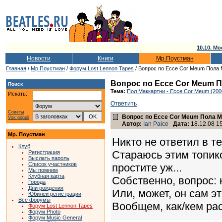
10.10. Мо
Новости
Книги
Мр.Поустман
Главная
/
Мр.Поустман
/
Форум Lost Lennon Tapes
/ Вопрос по Ecce Cor Meum Пола 
Вопрос по Ecce Cor Meum 
Поиск
Тема:
Пол Маккартни - Ecce Cor Meum (200
Искать:
Ответить
Советы
Вопрос по Ecce Cor Meum Пола М
Vox populi
Автор:
Ian Paice
Дата:
18.12.08 15
Мр. Поустман
Никто не ответил в т
Клуб
Стараюсь этим топик
Регистрация
Выслать пароль
Список участников
простите уж...
Мы помним
Клубная карта
Собственно, вопрос: 
Города
Дни рождения
Или, может, он сам 
Юбилеи регистрации
Все форумы
Вообщем, как/кем ра
Форум Lost Lennon Tapes
Форум Photo
Форум Music General