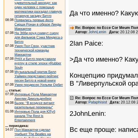
удивительный аккорд»: как
один человек с помощью
Да что именно? Каку
математики разгадал главную
гитарную загадку Битлз
08.08
Появились первые фото
Сирши Ронан в образе Линды
Re: Вопрос по Ecce Cor Meum По
Маккартни
Автор:
JohnLenin
Дата:
20.12.08 
07.08
На Эбби-роуд снимут сцену
для фильмов Сэма Мендеса о
2Ian Paice:
Битлз
07.08
Умер Пол Свон, участник
технической команды
Маккартни
>Да что именно? Как
07.08
PHIX и Битлз представили
куртку в стиле эпохи «Rubber
Soul»
07.08
Музыкальный критик Билл
Концепцию придумал.
Уаймен представил рейтинг
песен Битлз в новой книге
В "Ливерпульской ора
07.08
Умер продюсер Уильям Орбит
... статьи:
07.08
Интервью Пола Маккартни
Re: Вопрос по Ecce Cor Meum По
Амелии Димольденберг
Автор:
Pataphisist
Дата:
20.12.08 
04.08
Бьорк: “В воздухе витают
разительные перемены”
01.08
Интервью Пола для ЮТуб
2JohnLenin:
канала The Rest is
Entertainment
... периодика:
Вс еще проще: напис
14.07
Пол Маккартни сделал
трибьют The Beatles на