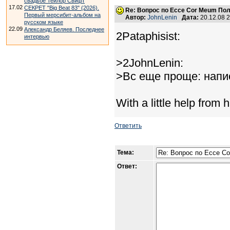
свадьбе Тейлор Свифт
17.02
СЕКРЕТ "Big Beat 83" (2026).
Re: Вопрос по Ecce Cor Meum По
Первый мерсибит-альбом на
Автор:
JohnLenin
Дата:
20.12.08 
русском языке
22.09
Александр Беляев. Последнее
2Pataphisist:
интервью
>2JohnLenin:
>Вс еще проще: напи
With a little help from hi
Ответить
Тема:
Ответ: