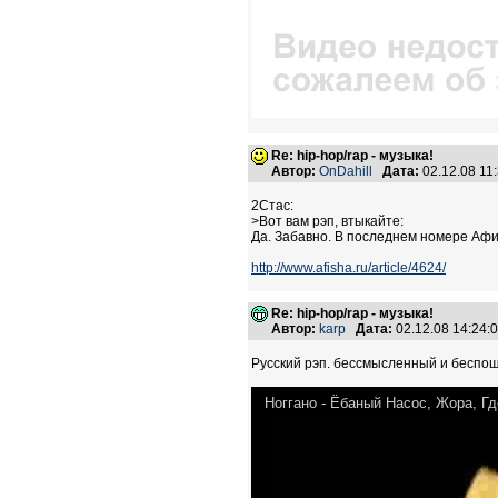
Re: hip-hop/rap - музыка!
Автор:
OnDahill
Дата:
02.12.08 1
2Стас:
>Вот вам рэп, втыкайте:
Да. Забавно. В последнем номере Афи
http://www.afisha.ru/article/4624/
Re: hip-hop/rap - музыка!
Автор:
karp
Дата:
02.12.08 14:24
Русский рэп. бессмысленный и беспощ
Ноггано - Ёбаный Насос, Жора, Г