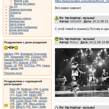
Форум Club
https://www.beatles.ru/postman/foru
Форум Ad Libitum
Чат (0)
Все равно закроют
Правила форумов
Подкасты
FAQ
Re: hip-hop/rap - музыка!
Полезные советы
Модераторы
Автор:
OnDahill
Дата:
24.11.08 1
Hall of shame
Последние сообщения
С этой темой я знаком:)) Потому и сд
Архив форумов
Статистика
Re: hip-hop/rap - музыка!
Автор:
Rosco
Дата:
24.11.08 14:
Поздравляем с днем рождения!
dalobov
(30),
Владимир Золотарёв
(32),
Nupogodist
(35),
Octopus
(43),
Бардина Мария
(47),
Jude V
(51),
vaclav
(51),
AndreW_A
(53),
Ruslan_SF
(53),
GUTSUL
(55),
Галіна
(55),
alemis
(56)
Показать всех
Поздравляем с годовщиной
регистрации!
Hare
(9),
Muftinsky
(10),
k-annja
(16),
Caer
(16),
RedFinger***
(17),
ksan
(18),
edulet
(18),
Корепина Наталия
(18),
Baster
(18),
Lovely Ringo
(18),
saysay
(19),
Salty
(19),
MissLennona
(19),
MiheyS
(20),
Sexy_Sadie
Re: hip-hop/rap - музыка!