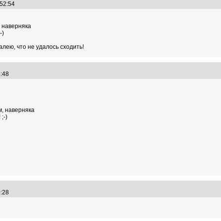
4:52:54
, наверняка
-)
алею, что не удалось сходить!
36:48
м, наверняка
;-)
40:28