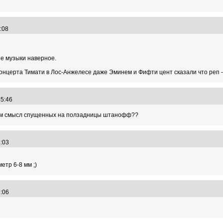
6:08
не музыки наверное.
нцерта Тимати в Лос-Анжелесе даже Эминем и Фифти цент сказали что реп - 
:45:46
 чём смысл спущенных на ползадницы штанофф??
46:03
етр 6-8 мм ;)
47:06