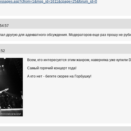
m_messages.asp?cfrom=1&msg_id=1611&cpage=25&forum_id=0
3:54:57
елал другую для адекватного обсуждения. Модераторов еще раз прошу не рубит
48:52
Всем, кто интересуется этим жанром, наверняка уже купили DV
Самый горячий концерт года!
А кто нет - бегите скорее на Горбушку!