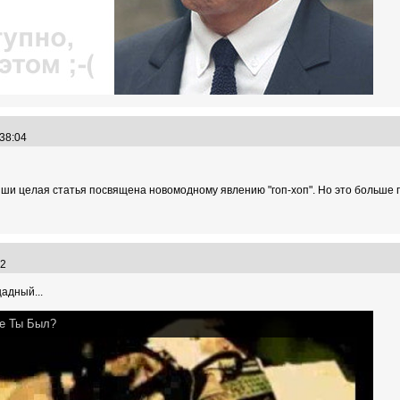
1:38:04
ши целая статья посвящена новомодному явлению "гоп-хоп". Но это больше п
:02
адный...
де Ты Был?