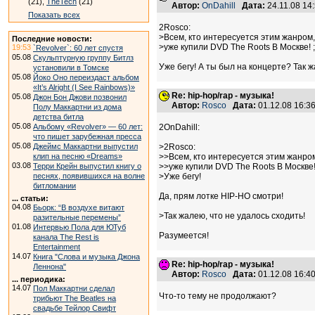
(21),
TheTech
(21)
Автор:
OnDahill
Дата:
24.11.08 1
Показать всех
2Rosco:
>Всем, кто интересуется этим жанром
Последние новости:
>уже купили DVD The Roots В Москве! ;
19:53
`Revolver`: 60 лет спустя
05.08
Скульптурную группу Битлз
Уже бегу! А ты был на концерте? Так ж
установили в Томске
05.08
Йоко Оно переиздаст альбом
«It’s Alright (I See Rainbows)»
Re: hip-hop/rap - музыка!
05.08
Джон Бон Джови позвонил
Автор:
Rosco
Дата:
01.12.08 16:
Полу Маккартни из дома
детства битла
05.08
Альбому «Revolver» — 60 лет:
2OnDahill:
что пишет зарубежная пресса
05.08
Джеймс Маккартни выпустил
>2Rosco:
клип на песню «Dreams»
>>Всем, кто интересуется этим жанро
03.08
Терри Крейн выпустил книгу о
>>уже купили DVD The Roots В Москве! 
песнях, появившихся на волне
>Уже бегу!
битломании
Да, прям лотке HIP-HO смотри!
... статьи:
04.08
Бьорк: “В воздухе витают
>Так жалею, что не удалось сходить!
разительные перемены”
01.08
Интервью Пола для ЮТуб
Разумеется!
канала The Rest is
Entertainment
14.07
Книга "Слова и музыка Джона
Re: hip-hop/rap - музыка!
Леннона"
Автор:
Rosco
Дата:
01.12.08 16:
... периодика:
14.07
Пол Маккартни сделал
Что-то тему не продолжают?
трибьют The Beatles на
свадьбе Тейлор Свифт