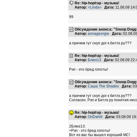
Re: hip-hop/rap - музыка!
Автор:
=Linda=
Дата:
11.06.09 14
99
Обсуждение анонса: "Snoop Dogg
Автор:
annageorgie
Дата:
02.08.0
а причем тут снуп дог к битлз.ру???
Re: hip-hop/rap - музыка!
Автор:
Блюз13
Дата:
02.08.09 22
Рэп - это бред гопоты!
Обсуждение анонса: "Snoop Dogg
Автор:
Саша The Shades
Дата:
03
а причем тут снуп дог к битлз.ру???
Согласен. Рэп и Битлз.ру понятия не
Re: hip-hop/rap - музыка!
Автор:
OnDahill
Дата:
03.08.09 1
2Блюз13:
>Рэп - это бред гопоты!
Вот из вас бы вышел хороший МС!