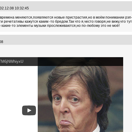
02.12.08 10:32:45
 времена меняются,появляются новые пристрастия,но в моём понимании рэп-
ти речетативы кажутся каким -то бредом.Так что я,често говоря,не вижу,что 
опе какие-то элементы музыки прослеживаются,но по-любому это не моё!
6:08
=TM6jNWhiyxU