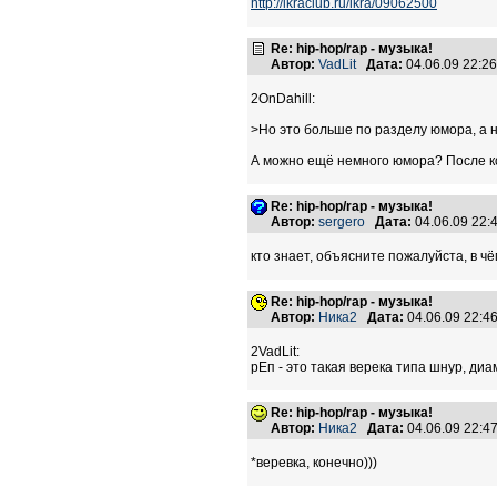
http://ikraclub.ru/ikra/09062500
Re: hip-hop/rap - музыка!
Автор:
VadLit
Дата:
04.06.09 22:2
2OnDahill:
>Но это больше по разделу юмора, а 
А можно ещё немного юмора? После ко
Re: hip-hop/rap - музыка!
Автор:
sergero
Дата:
04.06.09 22
кто знает, объясните пожалуйста, в
Re: hip-hop/rap - музыка!
Автор:
Ника2
Дата:
04.06.09 22:
2VadLit:
рЕп - это такая верека типа шнур, диам
Re: hip-hop/rap - музыка!
Автор:
Ника2
Дата:
04.06.09 22:
*веревка, конечно)))