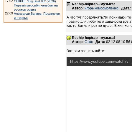
17.02
СЕКРЕТ "Big Beat 83" (2026).
Re: hip-hop/rap - музыка!
Первый мерсибит-альбом на
Автор:
игорь комсомоленко
Дата:
русском языке
22.09
Александр Беляев. Последнее
А что тут продолжать?!Я понимаю,что
интервью
прав,но для любителя хард-рока все э
как-то Битлз и рок по душе...В хип-х
Re: hip-hop/rap - музыка!
Автор:
Стас
Дата:
02.12.08 10:5
Вот вам рэп, втыкайте:
https://www.youtube.com/watch?v