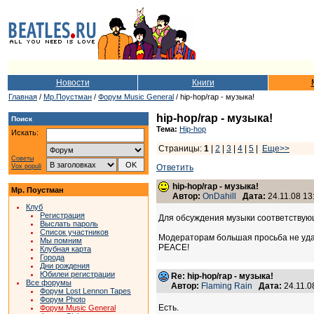
Новости
Книги
Главная
/
Мр.Поустман
/
Форум Music General
/ hip-hop/rap - музыка!
hip-hop/rap - музыка!
Поиск
Тема:
Hip-hop
Искать:
Страницы:
1
|
2
|
3
|
4
|
5
|
Еще>>
Советы
Vox populi
Ответить
hip-hop/rap - музыка!
Мр. Поустман
Автор:
OnDahill
Дата:
24.11.08 13
Клуб
Регистрация
Для обсуждения музыки соответствующи
Выслать пароль
Список участников
Модераторам большая просьба не удал
Мы помним
PEACE!
Клубная карта
Города
Дни рождения
Юбилеи регистрации
Re: hip-hop/rap - музыка!
Все форумы
Автор:
Flaming Rain
Дата:
24.11.0
Форум Lost Lennon Tapes
Форум Photo
Есть.
Форум Music General