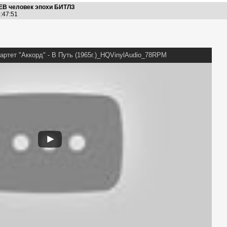
В человек эпохи БИТЛЗ
8:47:51
ртет "Аккорд" - В Путь (1965г.)_HQVinylAudio_78RPM