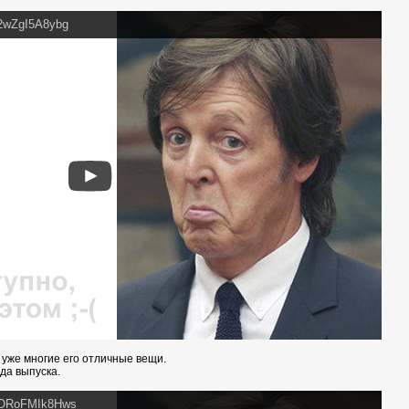
=2wZgI5A8ybg
 уже многие его отличные вещи.
ода выпуска.
v=ORoFMIk8Hws