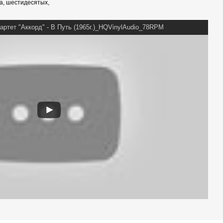
та, шестидесятых,
ртет "Аккорд" - В Путь (1965г.)_HQVinylAudio_78RPM