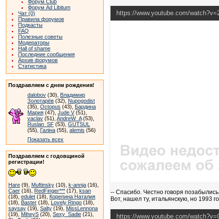
Форум Club
Форум Ad Libitum
https://www.youtube.com/watch?v
Чат (0)
Правила форумов
Подкасты
FAQ
Полезные советы
Модераторы
Hall of shame
Последние сообщения
Архив форумов
Статистика
Поздравляем с днем рождения!
dalobov
(30),
Владимир
Золотарёв
(32),
Nupogodist
(35),
Octopus
(43),
Бардина
Мария
(47),
Jude V
(51),
vaclav
(51),
AndreW_A
(53),
Ruslan_SF
(53),
GUTSUL
(55),
Галіна
(55),
alemis
(56)
Показать всех
Поздравляем с годовщиной
регистрации!
Hare
(9),
Muftinsky
(10),
k-annja
(16),
Caer
(16),
RedFinger***
(17),
ksan
-- Спасибо. Честно говоря позабылись
(18),
edulet
(18),
Корепина Наталия
Вот, нашел ту, итальянскую, но 1993 г
(18),
Baster
(18),
Lovely Ringo
(18),
saysay
(19),
Salty
(19),
MissLennona
(19),
MiheyS
(20),
Sexy_Sadie
(21),
https://www.youtube.com/watch?