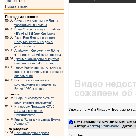
TheTech
(21)
Показать всех
Последние новости:
05.08
Скульптурную группу Битлз
установили в Томске
05.08
Йоко Оно переиздаст альбом
«It’s Alright (I See Rainbows)»
05.08
Джон Бон Джови позвонил
Полу Маккартни из дома
детства битла
05.08
Альбому «Revolver» — 60 лет:
что пишет зарубежная пресса
05.08
Джеймс Маккартни выпустил
клип на песню «Dreams»
03.08
Терри Крейн выпустил книгу о
песнях, появившихся на волне
битломании
03.08
Вышел справочник по
коллекционным предметам
Битлз 1960-х годов
... статьи:
04.08
Бьорк: “В воздухе витают
разительные перемены”
01.08
Интервью Пола для ЮТуб
Здесь он с МВ и Лицеем. Все-равно та
канала The Rest is
Entertainment
14.07
Книга "Слова и музыка Джона
Re: Скончался МУСЛИМ МАГОМАЕ
Леннона"
Автор:
Andrzej Szablewski
Дата:
1
... периодика:
14.07
Пол Маккартни сделал
2sanders: