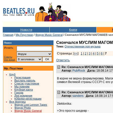
Новости
Книги
Главная
/
Мр.Поустман
/
Форум Music General
/ Скончался МУСЛИМ МАГОМАЕВ чел
Скончался МУСЛИМ МАГОМА
Поиск
Тема:
Отечественная поп-музыка
Искать:
Страницы: [
<<
]
1
|
2
|
3
|
4
|
5
|
6
|
7
Советы
Vox populi
Ответить
Re: Скончался МУСЛИМ МАГОМАЕ
Мр. Поустман
Автор:
PubRock
Дата:
18.08.14 1
Клуб
Регистрация
В корне не верна формулировка. Магом
Выслать пароль
символ Великой страны СССР! С его ух
Список участников
Мы помним
Клубная карта
Re: Скончался МУСЛИМ МАГОМАЕ
Города
Дни рождения
Автор:
sanders
Дата:
18.08.14 17
Юбилеи регистрации
Все форумы
2tektonika:
Форум Lost Lennon Tapes
Форум Photo
>Это просто шедевр -
Форум Music General