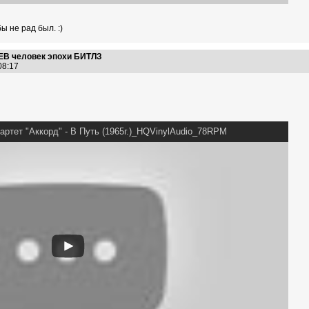
ы не рад был. :)
В человек эпохи БИТЛЗ
:08:17
ртет "Аккорд" - В Путь (1965г.)_HQVinylAudio_78RPM