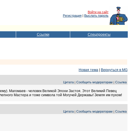
Войти на сайт
Регистрация
|
Выслать пароль
Ссылки
Спецпроекты
Новая тема
|
Вернуться в MG
Цитата
Сообщить модераторам
Ссылка
|
|
 нему). Магомаев - человек Великой Эпохи Застоя. Этот Великий Певец
олепного Мастера и тоже символа той Могучей Державы! Земля им пухом!
Цитата
Сообщить модераторам
Ссылка
|
|