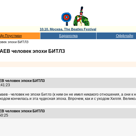
10.10. Москва. The Beatles Festival
Мр.Поустман
Барахолка
Оффлайн
овек эпохи БИТЛЗ
ЕВ человек эпохи БИТЛЗ
В человек эпохи БИТЛЗ
7:41:23
аев - человек не эпохи Битлз (к ним он не имел никакого отношения, а они к
одом кончилась и эта чудесная эпоха. Впрочем, как и с уходом Хилля. Велик
В человек эпохи БИТЛЗ
:50:25