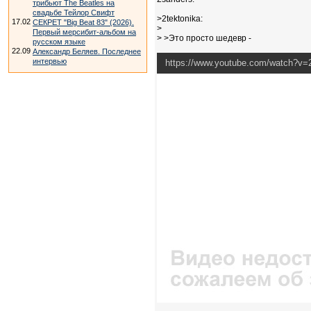
трибьют The Beatles на
свадьбе Тейлор Свифт
>2tektonika:
17.02
СЕКРЕТ "Big Beat 83" (2026).
>
Первый мерсибит-альбом на
> >Это просто шедевр -
русском языке
22.09
Александр Беляев. Последнее
интервью
https://www.youtube.com/watch?v