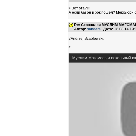
> Вот эта?!!!
А если бы он в рок пошёл? Меркьюри б
Re: Скончался МУСЛИМ МАГОМАЕ
Автор:
sanders
Дата:
18.08.14 19
2Andrzej Szablewski:
>
Муслим Магомаев и вокальный ква