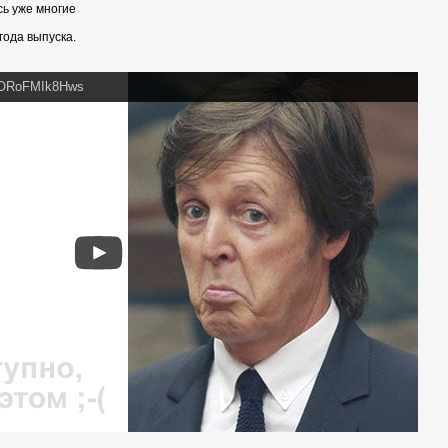
сь уже многие
 года выпуска.
v=ORoFMIk8Hws