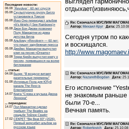
выглядел гармонично.
Последние новости:
отдыхает(извиняюсь,ч
06.08
`Revolver`: 60 лет спустя
05.08
Скульптурную группу Битлз
установили в Томске
05.08
Йоко Оно переиздаст альбом
Re: Скончался МУСЛИМ МАГОМАЕ
«It’s Alright (I See Rainbows)»
Автор:
Михаил Круг
Дата:
25.10.0
05.08
Джон Бон Джови позвонил
Полу Маккартни из дома
Сегодня утром по ка
детства битла
05.08
Альбому «Revolver» — 60 лет:
и восхищался.
что пишет зарубежная пресса
05.08
Джеймс Маккартни выпустил
http://www.magomaev.
клип на песню «Dreams»
03.08
Терри Крейн выпустил книгу о
песнях, появившихся на волне
битломании
... статьи:
Re: Скончался МУСЛИМ МАГОМАЕ
04.08
Бьорк: “В воздухе витают
Автор:
NazarethBogdan
Дата:
25.
разительные перемены”
01.08
Интервью Пола для ЮТуб
канала The Rest is
Его исполнение "Yest
Entertainment
не знакомым раньше с
14.07
Книга "Слова и музыка Джона
Леннона"
были 70-е...
... периодика:
14.07
Пол Маккартни сделал
Вечная память.
трибьют The Beatles на
свадьбе Тейлор Свифт
17.02
СЕКРЕТ "Big Beat 83" (2026).
Первый мерсибит-альбом на
Re: Скончался МУСЛИМ МАГОМАЕ
русском языке
Автор:
Robertovich
Дата:
25.10.08