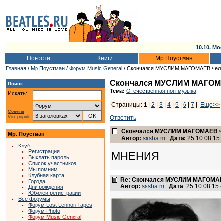
10.10. Мо
Новости
Книги
Мр.Поустман
Главная
/
Мр.Поустман
/
Форум Music General
/ Скончался МУСЛИМ МАГОМАЕВ чел
Скончался МУСЛИМ МАГОМА
Поиск
Тема:
Отечественная поп-музыка
Искать:
Страницы:
1
|
2
|
3
|
4
|
5
|
6
|
7
|
Еще>>
Советы
Vox populi
Ответить
Скончался МУСЛИМ МАГОМАЕВ ч
Мр. Поустман
Автор:
sasha m
Дата:
25.10.08 15
Клуб
Регистрация
МНЕНИЯ
Выслать пароль
Список участников
Мы помним
Клубная карта
Re: Скончался МУСЛИМ МАГОМАЕ
Города
Автор:
sasha m
Дата:
25.10.08 15
Дни рождения
Юбилеи регистрации
Все форумы
Форум Lost Lennon Tapes
Форум Photo
Форум Music General