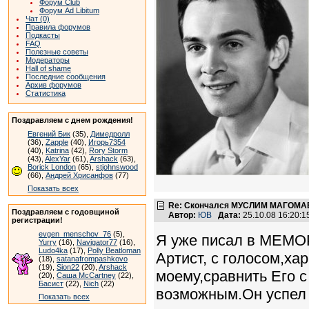
Форум Club
Форум Ad Libitum
Чат (0)
Правила форумов
Подкасты
FAQ
Полезные советы
Модераторы
Hall of shame
Последние сообщения
Архив форумов
Статистика
Поздравляем с днем рождения!
Евгений Бик
(35),
Димедролл
(36),
Zapple
(40),
Игорь7354
(40),
Katrina
(42),
Rory Storm
(43),
AlexYar
(61),
Arshack
(63),
Borick London
(65),
stjohnswood
(66),
Андрей Хрисанфов
(77)
Показать всех
Re: Скончался МУСЛИМ МАГОМАЕ
Поздравляем с годовщиной
Автор:
ЮВ
Дата:
25.10.08 16:20:
регистрации!
evgen_menschov_76
(5),
Я уже писал в МЕМОР
Yurry
(16),
Navigator77
(16),
Ludo4ka
(17),
Polly Beatloman
Артист, с голосом,ха
(18),
satanafrompashkovo
(19),
Sion22
(20),
Arshack
моему,сравнить Его с
(20),
Саша McCartney
(22),
Басист
(22),
Nich
(22)
возможным.Он успел о
Показать всех