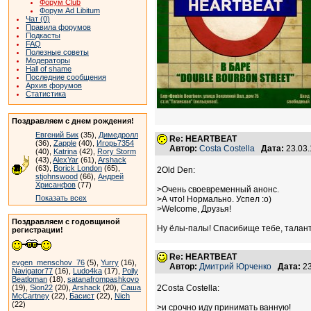
Форум Club
Форум Ad Libitum
Чат (0)
Правила форумов
Подкасты
FAQ
Полезные советы
Модераторы
Hall of shame
Последние сообщения
Архив форумов
Статистика
Поздравляем с днем рождения!
Евгений Бик
(35),
Димедролл
Re: HEARTBEAT
(36),
Zapple
(40),
Игорь7354
Автор:
Costa Costella
Дата:
23.03
(40),
Katrina
(42),
Rory Storm
(43),
AlexYar
(61),
Arshack
(63),
Borick London
(65),
2Old Den:
stjohnswood
(66),
Андрей
Хрисанфов
(77)
>Очень своевременный анонс.
Показать всех
>А что! Нормально. Успел :о)
>Welcome, Друзья!
Поздравляем с годовщиной
Ну ёлы-палы! Спасибище тебе, таланти
регистрации!
Re: HEARTBEAT
evgen_menschov_76
(5),
Yurry
(16),
Автор:
Дмитрий Юрченко
Дата:
23
Navigator77
(16),
Ludo4ka
(17),
Polly
Beatloman
(18),
satanafrompashkovo
(19),
Sion22
(20),
Arshack
(20),
Саша
2Costa Costella:
McCartney
(22),
Басист
(22),
Nich
(22)
>и срочно иду принимать ванную!