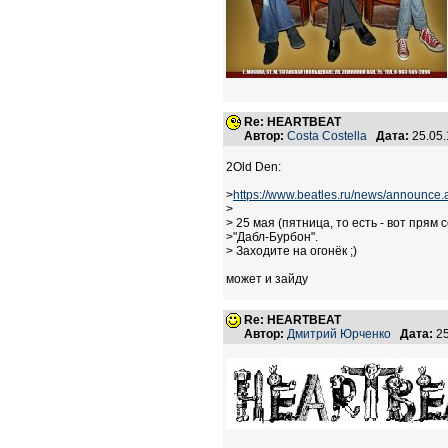
Re: HEARTBEAT
Автор:
Costa Costella
Дата:
25.05
2Old Den:
>
https://www.beatles.ru/news/announce
>
> 25 мая (пятница, то есть - вот прям 
>"Дабл-Бурбон".
> Заходите на огонёк ;)
может и зайду
Re: HEARTBEAT
Автор:
Дмитрий Юрченко
Дата:
25