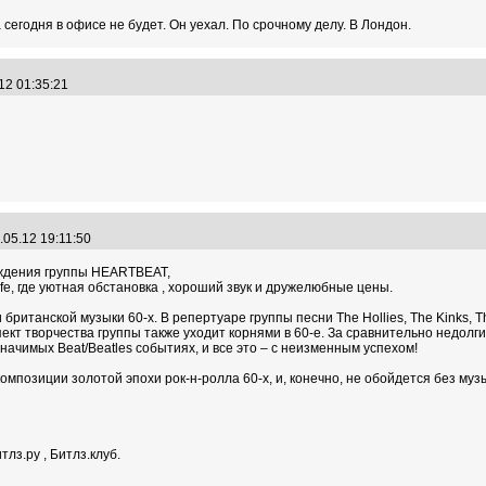
егодня в офисе не будет. Он уехал. По срочному делу. В Лондон.
.12 01:35:21
.05.12 19:11:50
ождения группы HEARTBEAT,
e, где уютная обстановка , хороший звук и дружелюбные цены.
ританской музыки 60-х. В репертуаре группы песни The Hollies, The Kinks,
ект творчества группы также уходит корнями в 60-е. За сравнительно недолги
значимых Beat/Beatles событиях, и все это – с неизменным успехом!
мпозиции золотой эпохи рок-н-ролла 60-х, и, конечно, не обойдется без му
лз.ру , Битлз.клуб.