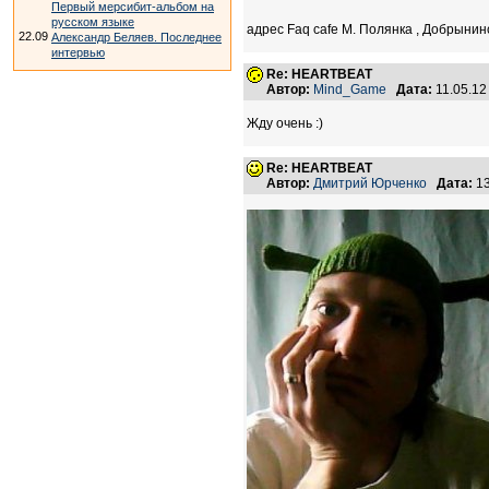
Первый мерсибит-альбом на
русском языке
адрес Faq cafe М. Полянка , Добрынинс
22.09
Александр Беляев. Последнее
интервью
Re: HEARTBEAT
Автор:
Mind_Game
Дата:
11.05.12
Жду очень :)
Re: HEARTBEAT
Автор:
Дмитрий Юрченко
Дата:
13