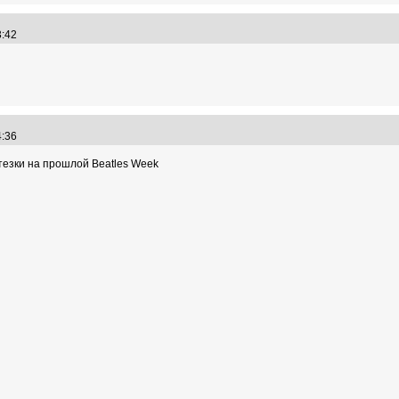
43:42
34:36
тезки на прошлой Beatles Week