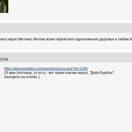
11
кого моря.(Фетхие) Желаю всем творческого вдохновения,здоровья и любви бл
:22:04
https://www.beatles.ru/news/announce.asp?id=3289
25 мая (пятница, то есть - вот прям совсем скоро), "Дабл-Бурбон".
Заходите на огонёк ;)