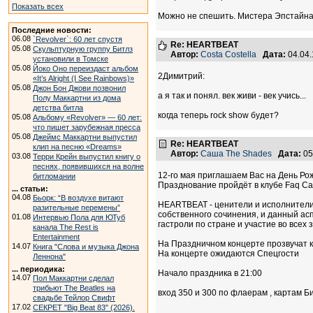
Показать всех
Можно не спешить. Мистера Эпстайна с
Последние новости:
06.08
`Revolver`: 60 лет спустя
Re: HEARTBEAT
05.08
Скульптурную группу Битлз
Автор:
Costa Costella
Дата:
04.04
установили в Томске
05.08
Йоко Оно переиздаст альбом
2Димитрий:
«It’s Alright (I See Rainbows)»
05.08
Джон Бон Джови позвонил
а я так и понял. век живи - век учись...
Полу Маккартни из дома
детства битла
когда теперь rock show будет?
05.08
Альбому «Revolver» — 60 лет:
что пишет зарубежная пресса
05.08
Джеймс Маккартни выпустил
Re: HEARTBEAT
клип на песню «Dreams»
Автор:
Саша The Shades
Дата:
05
03.08
Терри Крейн выпустил книгу о
песнях, появившихся на волне
12-го мая приглашаем Вас на День Р
битломании
Празднование пройдёт в клубе Faq Caf
... статьи:
04.08
Бьорк: “В воздухе витают
HEARTBEAT - ценители и исполнители б
разительные перемены”
собственного сочинения, и данный асп
01.08
Интервью Пола для ЮТуб
гастроли по стране и участие во всех 
канала The Rest is
Entertainment
На Праздничном концерте прозвучат ко
14.07
Книга "Слова и музыка Джона
На концерте ожидаются Спецгости
Леннона"
... периодика:
Начало праздника в 21:00
14.07
Пол Маккартни сделал
трибьют The Beatles на
вход 350 и 300 по флаерам , картам Бит
свадьбе Тейлор Свифт
17.02
СЕКРЕТ "Big Beat 83" (2026).