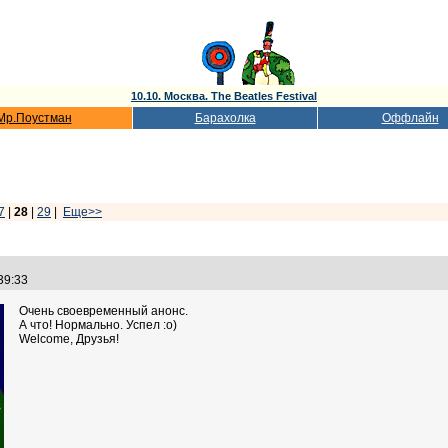
10.10. Москва. The Beatles Festival
Мр.Поустман
Барахолка
Оффлайн
7
|
28
|
29
|
Еще>>
:39:33
Очень своевременный анонс.
А что! Нормально. Успел :о)
Welcome, Друзья!