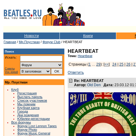
Новости
Книги
Главная
/
Мр.Поустман
/
Форум Club
/ HEARTBEAT
HEARTBEAT
Поиск
Тема:
Heartbeat
Искать:
Страницы (
1
…
29
): [
<<
]
24
|
25
|
26
|
2
Советы
Vox populi
Ответить
Re: HEARTBEAT
Мр. Поустман
Автор:
Old Den
Дата:
23.03.12 01
Клуб
Регистрация
Выслать пароль
Список участников
Мы помним
Клубная карта
Города
Дни рождения
Юбилеи регистрации
Все форумы
Форум Lost Lennon Tapes
Форум Photo
Форум Music General