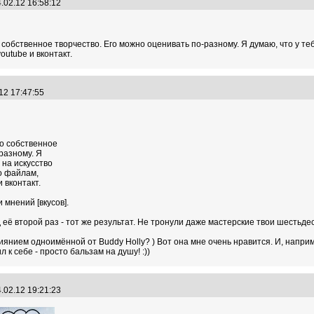
.02.12 16:58:12
это собственное творчество. Его можно оценивать по-разному. Я думаю, что у те
outube и вконтакт.
.12 17:47:55
это собственное
разному. Я
 на искусство
ио файлам,
 вконтакт.
и мнений [вкусов].
её второй раз - тот же результат. Не тронули даже мастерские твои шестьде
влиянием одноимённой от Buddy Holly? ) Вот она мне очень нравится. И, напр
к себе - просто бальзам на душу! :))
.02.12 19:21:23