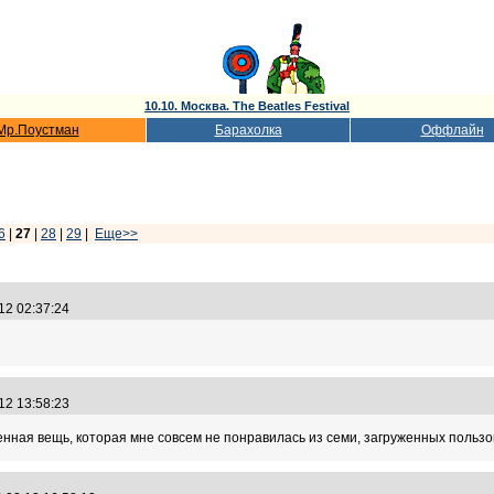
10.10. Москва. The Beatles Festival
Мр.Поустман
Барахолка
Оффлайн
6
|
27
|
28
|
29
|
Еще>>
.12 02:37:24
.12 13:58:23
ственная вещь, которая мне совсем не понравилась из семи, загруженных пользо