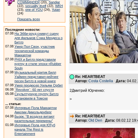
COMMANDER
(20),
Sandjar
(22),
sexuality itself
(22),
WKH
(23),
one of YOU
(24),
Yutan
(24)
Показать всех
Последние новости:
07.08
На Эбби-роуд снимут сцену
для фильмов Сэма Мендеса о
Битлз
07.08
Умер Пол Свон, участник
технической команды
Маккартни
07.08
PHIX и Битлз представили
куртку в стиле эпохи «Rubber
Soul»
07.08
Музыкальный критик Билл
Re: HEARTBEAT
Уаймен представил рейтинг
Автор:
Costa Costella
Дата:
04.02
песен Битлз в новой книге
07.08
Умер продюсер Уильям Орбит
06.08
`Revolver`: 60 лет спустя
2Дмитрий Юрченко:
05.08
Скульптурную группу Битлз
установили в Томске
>
... статьи:
07.08
Интервью Пола Маккартни
Амелии Димольденберг
Re: HEARTBEAT
04.08
Бьорк: “В воздухе витают
Автор:
Old Den
Дата:
08.02.12 19
разительные перемены”
01.08
Интервью Пола для ЮТуб
канала The Rest is
Entertainment