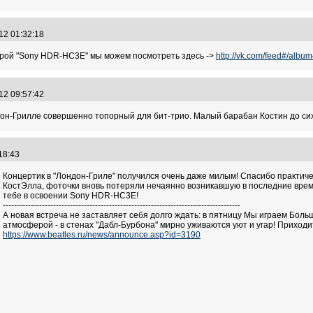
.12 01:32:18
ерой "Sony HDR-HC3E" мы можем посмотреть здесь ->
http://vk.com/feed#/al
.12 09:57:42
ндон-Грилле совершенно топорный для бит-трио. Малый барабан Костин до сих
:18:43
Концертик в "Лондон-Гриле" получился очень даже милым! Спасибо практиче
КостЭлла, фоточки вновь потеряли нечаянно возникавшую в последние времена 
тебе в освоении Sony HDR-HC3E!
-------------------------------------------------------------------------------------
А новая встреча не заставляет себя долго ждать: в пятницу Мы играем Боль
атмосферой - в стенах "Дабл-Бурбона" мирно уживаются уют и угар! Приходите 
https://www.beatles.ru/news/announce.asp?id=3190