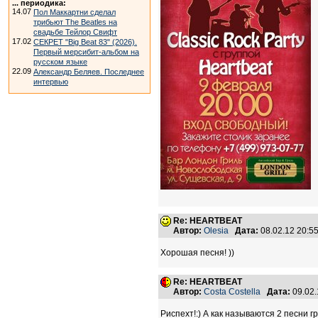
... периодика:
14.07
Пол Маккартни сделал
трибьют The Beatles на
свадьбе Тейлор Свифт
17.02
СЕКРЕТ "Big Beat 83" (2026).
Первый мерсибит-альбом на
русском языке
22.09
Александр Беляев. Последнее
интервью
Re: HEARTBEAT
Автор:
Olesia
Дата:
08.02.12 20:
Хорошая песня! ))
Re: HEARTBEAT
Автор:
Costa Costella
Дата:
09.02
Риспехт!:) А как называются 2 песни г