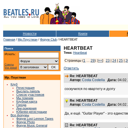
Новости
Книги
Главная
/
Мр.Поустман
/
Форум Club
/ HEARTBEAT
HEARTBEAT
Поиск
Тема:
Heartbeat
Искать:
Страницы (
1
…
29
): [
<<
]
23
|
24
|
25
|
2
Советы
Vox populi
Ответить
Re: HEARTBEAT
Мр. Поустман
Автор:
Costa Costella
Дата:
04.02
Клуб
Регистрация
соскучился по квартету и дуэту
Выслать пароль
Список участников
Мы помним
Re: HEARTBEAT
Клубная карта
Автор:
Costa Costella
Дата:
04.02
Города
Дни рождения
Юбилеи регистрации
Да, и ещё. "Guitar Player" - это един
Все форумы
Форум Lost Lennon Tapes
Форум Photo
Re: HEARTBEAT
Форум Music General