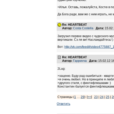
2Дмитрий Юрченко:
>Илья. Оставь, пожалуйста, Костю в по
Да Бога ради, вам же с ним играть, не
Re: HEARTBEAT
Автор:
Costa Costella
Дата:
15.02
Загрузил первое видео с чудесного муз
вертикали. Сэ ля ви! Наслаждайтесь! )
Вот:
http://vk.com/feed#/video4775887
Re: HEARTBEAT
Автор:
Гарринча
Дата:
15.02.12 
2Lug:
>заценю. Буду рад ошибиться - квартет
>я очень любил. Но в принципе я лю
>другого стиля, с финтифлюшками :)
Константин балуется финтифлюшками в
Страницы (
1
…
29
): [
<<
]
23
|
24
|
25
|
2
Ответить