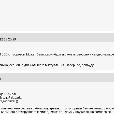
.12 18:25:29
50D от морозов. Может быть, как-нибудь выложу видео, оно на видео-камере,
тично, особенно для большого выступления. Наверное, прибуду.
00
ндон-Грилле
. Малый барабан
даётся! % ))
ям нынешнего состава сабжа подозреваю, что топорный был не только звук, н
большого битлзрушного юбилея), может он чему и научился, но сомневаюсь.