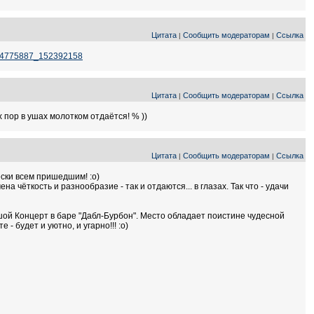
Цитата
Сообщить модераторам
Ссылка
|
|
bum4775887_152392158
Цитата
Сообщить модераторам
Ссылка
|
|
 пор в ушах молотком отдаётся! % ))
Цитата
Сообщить модераторам
Ссылка
|
|
ски всем пришедшим! :о)
чёткость и разнообразие - так и отдаются... в глазах. Так что - удачи
шой Концерт в баре "Дабл-Бурбон". Место обладает поистине чудесной
- будет и уютно, и угарно!!! :о)