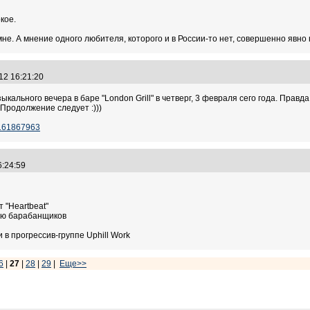
кое.
 мне. А мнение одного любителя, которого и в России-то нет, совершенно явно
.12 16:21:20
ыкального вечера в баре "London Grill" в четверг, 3 февраля сего года. Правда
 Продолжение следует :)))
_161867963
16:24:59
 "Heartbeat"
блю барабанщиков
 прогрессив-группе Uphill Work
6
|
27
|
28
|
29
|
Еще>>