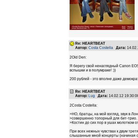
Re: HEARTBEAT
Автор:
Costa Costella
Дата:
14.02
2Old Den:
Я берегу свой ненаглядный Canon EOS 
вспышки и в полумраке! :))
200 рублей - это вполне даже демокра
Re: HEARTBEAT
Автор:
Lug
Дата:
14.02.12 19:30:
2Costa Costella:
>НО, братцы, на мой взгляд, звук в Ло
>совершенно топорный для бит-трио
>Костин до сих пор в ушах молотком от
При всех нежных чувствах к двум трет
слышанные мной концерты (начиная с 