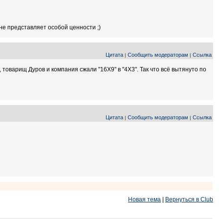
 не представляет особой ценности ;)
Цитата
Сообщить модераторам
Ссылка
|
|
, товарищ Дуров и компания сжали "16X9" в "4X3". Так что всё вытянуто по
Цитата
Сообщить модераторам
Ссылка
|
|
Новая тема
|
Вернуться в Club