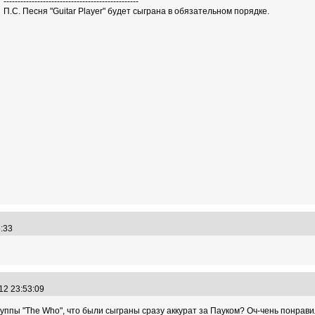
------------------------------------------------
П.С. Песня "Guitar Player" будет сыграна в обязательном порядке.
55:33
.12 23:53:09
руппы "The Who", что были сыграны сразу аккурат за Пауком? Оч-чень понравили