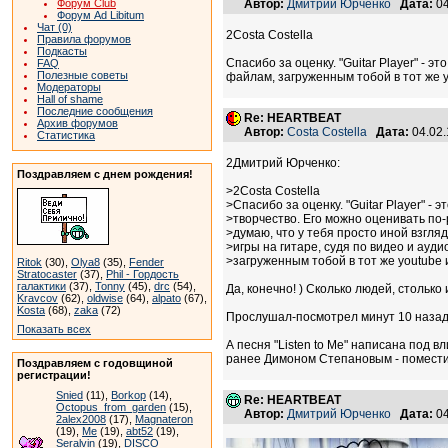
Форум Club
Автор:
Дмитрий Юрченко
Дата:
04
Форум Ad Libitum
Чат (0)
2Costa Costella
Правила форумов
Подкасты
Спасибо за оценку. "Guitar Player" - 
FAQ
Полезные советы
файлам, загруженным тобой в тот же y
Модераторы
Hall of shame
Последние сообщения
Re: HEARTBEAT
Архив форумов
Автор:
Costa Costella
Дата:
04.02
Статистика
2Дмитрий Юрченко:
Поздравляем с днем рождения!
>2Costa Costella
>Спасибо за оценку. "Guitar Player" - 
>творчество. Его можно оценивать по-
>думаю, что у тебя просто иной взгляд
>игры на гитаре, судя по видео и ауд
>загруженным тобой в тот же youtube и
Ritok
(30),
Olya8
(35),
Fender
Stratocaster
(37),
Phil - Гордость
галактики
(37),
Tonny
(45),
drc
(54),
Да, конечно! ) Сколько людей, столько 
Kravcov
(62),
oldwise
(64),
alpato
(67),
Kosta
(68),
zaka
(72)
Прослушал-посмотрел минут 10 назад 
Показать всех
А песня "Listen to Me" написана под 
ранее Димоном Степановым - поместил 
Поздравляем с годовщиной
регистрации!
Snied
(11),
Borkop
(14),
Re: HEARTBEAT
Octopus_from_garden
(15),
Автор:
Дмитрий Юрченко
Дата:
04
2alex2008
(17),
Magnateron
(19),
Me
(19),
abt52
(19),
Seralvin
(19),
DISCO