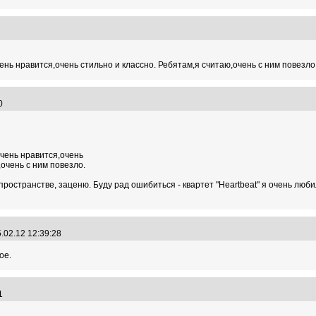
02
ень нравится,очень стильно и классно. Ребятам,я считаю,очень с ним повезло
10
очень нравится,очень
,очень с ним повезло.
 пространстве, заценю. Буду рад ошибиться - квартет "Heartbeat" я очень л
.02.12 12:39:28
ое.
21