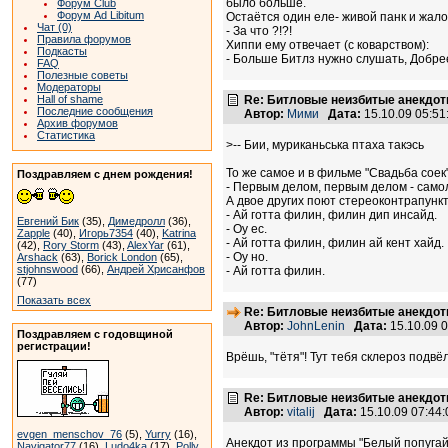
было больше.
Форум Club
Форум Ad Libitum
Остаётся один еле- живой панк и жало
Чат (0)
- За что ?!?!
Правила форумов
Хиппи ему отвечает (с коварством):
Подкасты
- Больше Битлз нужно слушать, Добре
FAQ
Полезные советы
Модераторы
Hall of shame
Re: Битловые неизбитые анекдот
Последние сообщения
Автор:
Мими
Дата:
15.10.09 05:5
Архив форумов
Статистика
>-- Бии, муриканьська птаха такэсь
То же самое и в фильме "Свадьба соек
Поздравляем с днем рождения!
- Первым делом, первым делом - самоле
А двое других поют стереоконтрапункто
- Ай готта филин, филин дип инсайд.
Евгений Бик
(35),
Димедролл
(36),
- Оу ес.
Zapple
(40),
Игорь7354
(40),
Katrina
- Ай готта филин, филин ай кент хайд.
(42),
Rory Storm
(43),
AlexYar
(61),
- Оу но.
Arshack
(63),
Borick London
(65),
stjohnswood
(66),
Андрей Хрисанфов
- Ай готта филин.
(77)
Показать всех
Re: Битловые неизбитые анекдот
Автор:
JohnLenin
Дата:
15.10.09 
Поздравляем с годовщиной
регистрации!
Врёшь, "тётя"! Тут тебя склероз подвё
Re: Битловые неизбитые анекдот
Автор:
vitalij
Дата:
15.10.09 07:4
evgen_menschov_76
(5),
Yurry
(16),
Анекдот из программы "Белый попугай
Navigator77
(16),
Ludo4ka
(17),
Polly