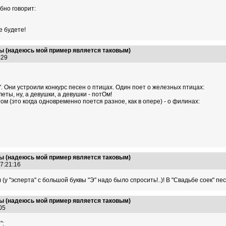
бно говорит:
е будете!
ы (надеюсь мой пример является таковым)
1:29
". Они устроили конкурс песен о птицах. Один поет о железных птицах:
ты, ну, а девушки, а девушки - потОм!
м (это когда одновременно поется разное, как в опере) - о филинах:
ы (надеюсь мой пример является таковым)
07:21:16
л (у "эсперта" с большой буквы "Э" надо было спросить!..)! В "Свадьбе соек" 
ы (надеюсь мой пример является таковым)
4:05
":