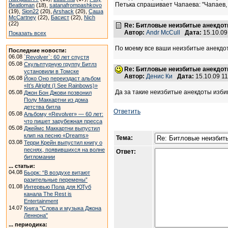
Петька спрашивает Чапаева: "Чапаев, т
Beatloman
(18),
satanafrompashkovo
(19),
Sion22
(20),
Arshack
(20),
Саша
McCartney
(22),
Басист
(22),
Nich
(22)
Re: Битловые неизбитые анекдот
Автор:
Andr McCull
Дата:
15.10.0
Показать всех
По моему все ваши неизбитые анекдо
Последние новости:
06.08
`Revolver`: 60 лет спустя
05.08
Скульптурную группу Битлз
Re: Битловые неизбитые анекдот
установили в Томске
Автор:
Денис Ки
Дата:
15.10.09 1
05.08
Йоко Оно переиздаст альбом
«It’s Alright (I See Rainbows)»
Да за такие неизбитые анекдоты изби
05.08
Джон Бон Джови позвонил
Полу Маккартни из дома
детства битла
Ответить
05.08
Альбому «Revolver» — 60 лет:
что пишет зарубежная пресса
05.08
Джеймс Маккартни выпустил
клип на песню «Dreams»
Тема:
03.08
Терри Крейн выпустил книгу о
песнях, появившихся на волне
Ответ:
битломании
... статьи:
04.08
Бьорк: “В воздухе витают
разительные перемены”
01.08
Интервью Пола для ЮТуб
канала The Rest is
Entertainment
14.07
Книга "Слова и музыка Джона
Леннона"
... периодика: