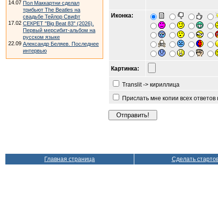
14.07
Пол Маккартни сделал
трибьют The Beatles на
Иконка:
свадьбе Тейлор Свифт
17.02
СЕКРЕТ "Big Beat 83" (2026).
Первый мерсибит-альбом на
русском языке
22.09
Александр Беляев. Последнее
интервью
Картинка:
Translit -> кириллица
Прислать мне копии всех ответов
Главная страница
Сделать старто