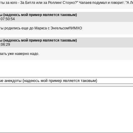
ы за кого - За Битлз или за Роллинг Стоунз?" Чапаев подумал и говорит: "А Л
ы (надеюсь мой пример является таковым)
9 07:50:54
ты родились еще до Маркса с Энгельсом!!!ИМХО
ы (надеюсь мой пример является таковым)
1:06:29
вать уже наверно надо.