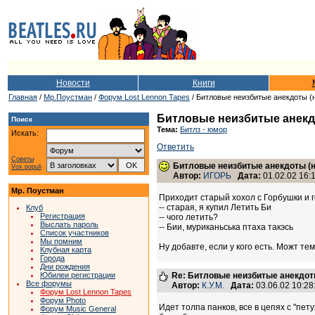
Новости
Книги
Главная
/
Мр.Поустман
/
Форум Lost Lennon Tapes
/ Битловые неизбитые анекдоты (
Битловые неизбитые анекд
Поиск
Тема:
Битлз - юмор
Искать:
Ответить
Советы
Битловые неизбитые анекдоты (
Vox populi
Автор:
ИГОРЬ
Дата:
01.02.02 16:
Мр. Поустман
Приходит старый хохол с Горбушки и г
-- старая, я купил Летить Би
Клуб
Регистрация
-- чого летить?
Выслать пароль
-- Бии, муриканьська птаха такэсь
Список участников
Мы помним
Ну добавте, если у кого есть. Можт тем
Клубная карта
Города
Дни рождения
Юбилеи регистрации
Re: Битловые неизбитые анекдот
Все форумы
Автор:
К.У.М.
Дата:
03.06.02 10:2
Форум Lost Lennon Tapes
Форум Photo
Идет толпа панков, все в цепях с "пе
Форум Music General