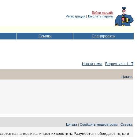
Войти на сайт
Регистрация
|
Выслать пароль
Ссылки
Спецпроекты
Новая тема
|
Вернуться в LLT
Цитата
Цитата
Сообщить модераторам
Ссылка
|
|
ваются на панков и начинают их колотить. Разумеется побеждают те, кого