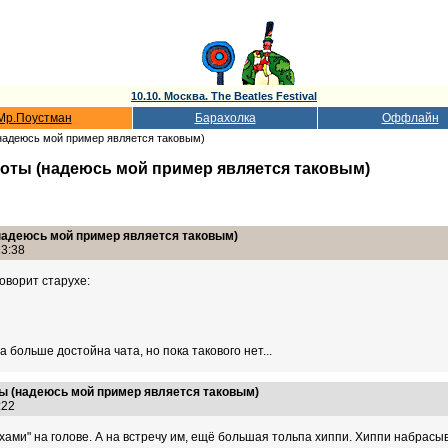
10.10. Москва. The Beatles Festival
Мр.Поустман
Барахолка
Оффлайн
надеюсь мой пример является таковым)
оты (надеюсь мой пример является таковым)
надеюсь мой пример является таковым)
13:38
оворит старухе:
а больше достойна чата, но пока такового нет...
ы (надеюсь мой пример является таковым)
8:22
тухами" на голове. А на встречу им, ещё большая тольпа хиппи. Хиппи набрасы