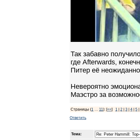
Так забавно получило
где Afterwards, коне
Питер её неожиданно 
Невероятно эмоцион
Маэстро за возможнос
Страницы (
1
…
11
): [
<<
]
1
|
2
|
3
|
4
|
5
Ответить
Тема: