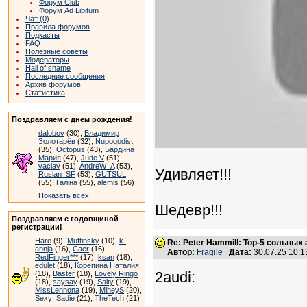
Форум Club
Форум Ad Libitum
Чат (0)
Правила форумов
Подкасты
FAQ
Полезные советы
Модераторы
Hall of shame
Последние сообщения
Архив форумов
Статистика
Поздравляем с днем рождения!
dalobov
(30),
Владимир
Золотарёв
(32),
Nupogodist
(35),
Octopus
(43),
Бардина
Мария
(47),
Jude V
(51),
vaclav
(51),
AndreW_A
(53),
Удивляет!!!
Ruslan_SF
(53),
GUTSUL
(55),
Галіна
(55),
alemis
(56)
Показать всех
Шедевр!!!
Поздравляем с годовщиной
регистрации!
Hare
(9),
Muftinsky
(10),
k-
Re: Peter Hammill: Top-5 сольных
annja
(16),
Caer
(16),
Автор:
Fragile
Дата:
30.07.25 10:
RedFinger***
(17),
ksan
(18),
edulet
(18),
Корепина Наталия
2audi:
(18),
Baster
(18),
Lovely Ringo
(18),
saysay
(19),
Salty
(19),
MissLennona
(19),
MiheyS
(20),
Sexy_Sadie
(21),
TheTech
(21)