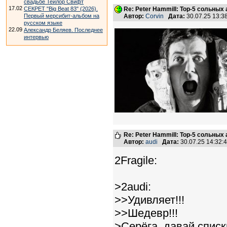
свадьбе Тейлор Свифт
17.02
СЕКРЕТ "Big Beat 83" (2026).
Re: Peter Hammill: Top-5 сольных
Первый мерсибит-альбом на
Автор:
Corvin
Дата:
30.07.25 13:
русском языке
22.09
Александр Беляев. Последнее
интервью
Re: Peter Hammill: Top-5 сольных
Автор:
audi
Дата:
30.07.25 14:32
2Fragile:
>2audi:
>>Удивляет!!!
>>Шедевр!!!
>Серёга, давай спис