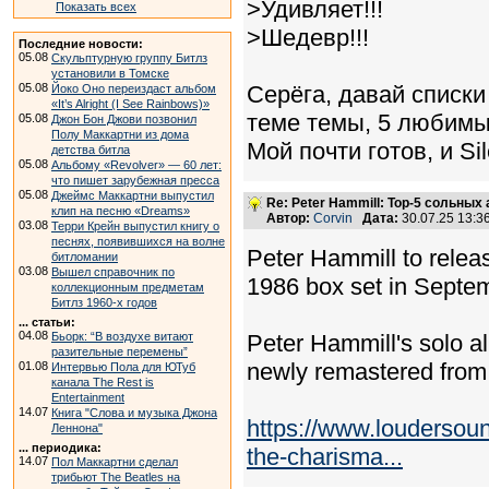
>Удивляет!!!
Показать всех
>Шедевр!!!
Последние новости:
05.08
Скульптурную группу Битлз
установили в Томске
05.08
Серёга, давай списки
Йоко Оно переиздаст альбом
«It’s Alright (I See Rainbows)»
теме темы, 5 любимы
05.08
Джон Бон Джови позвонил
Полу Маккартни из дома
Мой почти готов, и Si
детства битла
05.08
Альбому «Revolver» — 60 лет:
что пишет зарубежная пресса
05.08
Джеймс Маккартни выпустил
Re: Peter Hammill: Top-5 сольных
клип на песню «Dreams»
Автор:
Corvin
Дата:
30.07.25 13:
03.08
Терри Крейн выпустил книгу о
песнях, появившихся на волне
Peter Hammill to relea
битломании
03.08
Вышел справочник по
1986 box set in Septe
коллекционным предметам
Битлз 1960-х годов
... статьи:
04.08
Бьорк: “В воздухе витают
Peter Hammill's solo 
разительные перемены”
newly remastered from 
01.08
Интервью Пола для ЮТуб
канала The Rest is
Entertainment
14.07
Книга "Слова и музыка Джона
https://www.loudersoun
Леннона"
... периодика:
the-charisma...
14.07
Пол Маккартни сделал
трибьют The Beatles на