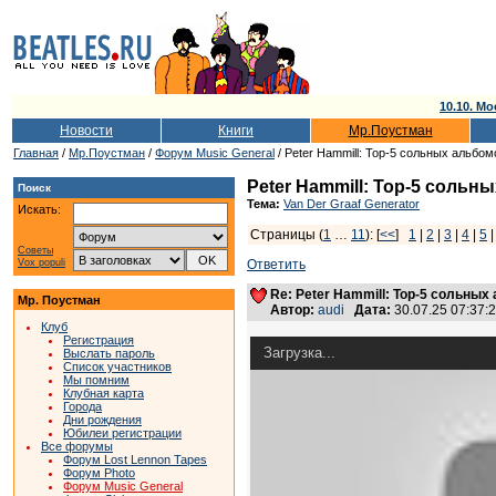
10.10. Мо
Новости
Книги
Мр.Поустман
Главная
/
Мр.Поустман
/
Форум Music General
/ Peter Hammill: Top-5 сольных альбом
Peter Hammill: Top-5 сольн
Поиск
Тема:
Van Der Graaf Generator
Искать:
Страницы (
1
…
11
): [
<<
]
1
|
2
|
3
|
4
|
5
Советы
Vox populi
Ответить
Re: Peter Hammill: Top-5 сольных
Мр. Поустман
Автор:
audi
Дата:
30.07.25 07:37
Клуб
Регистрация
Загрузка...
Выслать пароль
Список участников
Мы помним
Клубная карта
Города
Дни рождения
Юбилеи регистрации
Все форумы
Форум Lost Lennon Tapes
Форум Photo
Форум Music General