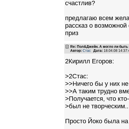
счастлив?
предлагаю всем жела
рассказ о возможной 
приз
Re: Пол&Джейн. А могло ли быть 
Автор:
Стас
Дата:
18.04.08 14:3
2Кирилл Егоров:
>2Стас:
>>Ничего бы у них не
>>А таким трудно вме
>Получается, что кто
>был не творческим..
Просто Йоко была на 