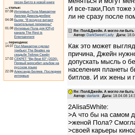
меняться и могут мен
песен Битлз в новой книге
И все-таки,Пол тоже
... статьи:
07.08
Интервью Пола Маккартни
ли не сразу после по
Амелии Димольденберг
04.08
Бьорк: “В воздухе витают
разительные перемены”
01.08
Интервью Пола для ЮТуб
Re: Пол&Джейн. А могло ли быть 
канала The Rest is
Автор:
DarkSweet Lady
Дата:
18.0
Entertainment
... периодика:
Как это может выгляд
14.07
Пол Маккартни сделал
трибьют The Beatles на
причина, Джейн нужн
свадьбе Тейлор Свифт
17.02
СЕКРЕТ "Big Beat 83" (2026).
допускать мысль о б
Первый мерсибит-альбом на
русском языке
населения планеты б
22.09
Александр Беляев. Последнее
битлов. И их жены и 
интервью
Re: Пол&Джейн. А могло ли быть 
Автор:
startank
Дата:
18.04.08 14
2Alisa5White:
>А что бы на самом 
>женой Пола? Смогла
>своей карьеры кино