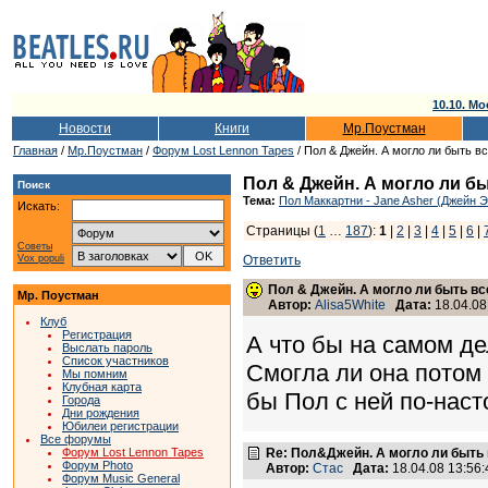
10.10. Мо
Новости
Книги
Мр.Поустман
Главная
/
Мр.Поустман
/
Форум Lost Lennon Tapes
/ Пол & Джейн. А могло ли быть в
Пол & Джейн. А могло ли б
Поиск
Тема:
Пол Маккартни - Jane Asher (Джейн 
Искать:
Страницы (
1
…
187
):
1
|
2
|
3
|
4
|
5
|
6
|
Советы
Vox populi
Ответить
Пол & Джейн. А могло ли быть вс
Мр. Поустман
Автор:
Alisa5White
Дата:
18.04.08
Клуб
Регистрация
А что бы на самом д
Выслать пароль
Список участников
Смогла ли она потом
Мы помним
Клубная карта
бы Пол с ней по-нас
Города
Дни рождения
Юбилеи регистрации
Все форумы
Форум Lost Lennon Tapes
Re: Пол&Джейн. А могло ли быть 
Форум Photo
Автор:
Стас
Дата:
18.04.08 13:5
Форум Music General