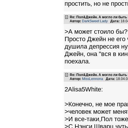
простить, но не прос
Re: Пол&Джейн. А могло ли быть 
Автор:
DarkSweet Lady
Дата:
18.0
>А может стоило бы?
Просто Джейн не его 
душила депрессия ну
Джейн, она "вся в ки
поехала.
Re: Пол&Джейн. А могло ли быть 
Автор:
MissLennona
Дата:
18.04.
2Alisa5White:
>Конечно, не мое пра
>человек может менят
>И все-таки,Пол тож
>С Нэнси Шварц чуть 