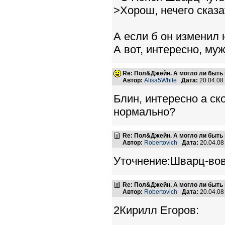
>Хорош, нечего сказа
А если б он изменил н
А вот, интересно, му
Re: Пол&Джейн. А могло ли быть 
Автор:
Alisa5White
Дата:
20.04.08
Блин, интересно а ск
нормально?
Re: Пол&Джейн. А могло ли быть 
Автор:
Robertovich
Дата:
20.04.08
Уточнение:Шварц-вовс
Re: Пол&Джейн. А могло ли быть 
Автор:
Robertovich
Дата:
20.04.08
2Кирилл Егоров: