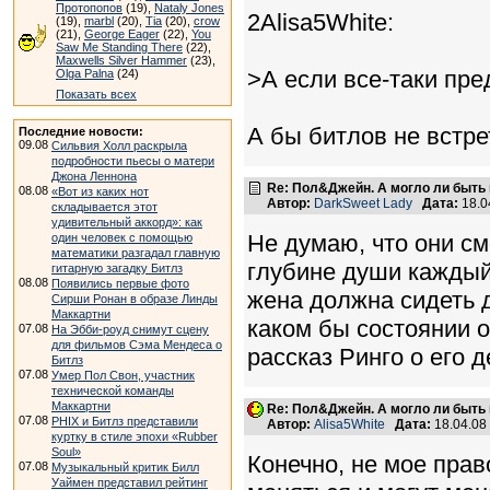
Протопопов
(19),
Nataly Jones
2Alisa5White:
(19),
marbl
(20),
Tia
(20),
crow
(21),
George Eager
(22),
You
Saw Me Standing There
(22),
Maxwells Silver Hammer
(23),
>А если все-таки пр
Olga Palna
(24)
Показать всех
А бы битлов не встре
Последние новости:
09.08
Сильвия Холл раскрыла
подробности пьесы о матери
Джона Леннона
Re: Пол&Джейн. А могло ли быть 
08.08
«Вот из каких нот
Автор:
DarkSweet Lady
Дата:
18.0
складывается этот
удивительный аккорд»: как
Не думаю, что они см
один человек с помощью
математики разгадал главную
глубине души каждый 
гитарную загадку Битлз
08.08
Появились первые фото
жена должна сидеть д
Сирши Ронан в образе Линды
Маккартни
каком бы состоянии о
07.08
На Эбби-роуд снимут сцену
для фильмов Сэма Мендеса о
рассказ Ринго о его д
Битлз
07.08
Умер Пол Свон, участник
технической команды
Маккартни
Re: Пол&Джейн. А могло ли быть 
07.08
PHIX и Битлз представили
Автор:
Alisa5White
Дата:
18.04.08
куртку в стиле эпохи «Rubber
Soul»
Конечно, не мое прав
07.08
Музыкальный критик Билл
Уаймен представил рейтинг