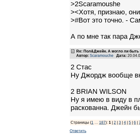
>2Scaramoushe
><Хотя, признаю, они
>#Вот это точно. - 
А по мне так пара Д
Re: Пол&Джейн. А могло ли быть 
Автор:
Scaramouche
Дата:
20.04.
2 Стас
Ну Джордж вообще вн
2 BRIAN WILSON
Ну я имею в виду в п
раскованна. Джейн бы
Страницы (
1
…
187
):
1
|
2
|
3
|
4
|
5
|
6
|
Ответить