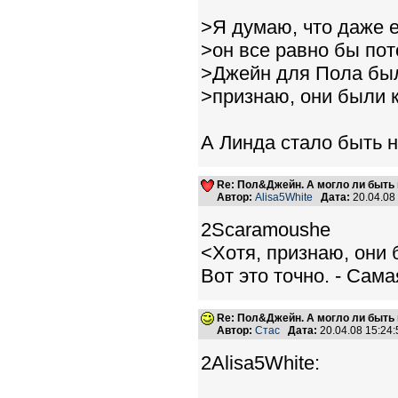
>Я думаю, что даже 
>он все равно бы пот
>Джейн для Пола был
>признаю, они были 
А Линда стало быть 
Re: Пол&Джейн. А могло ли быть 
Автор:
Alisa5White
Дата:
20.04.08
2Scaramoushe
<Хотя, признаю, они 
Вот это точно. - Са
Re: Пол&Джейн. А могло ли быть 
Автор:
Стас
Дата:
20.04.08 15:2
2Alisa5White: