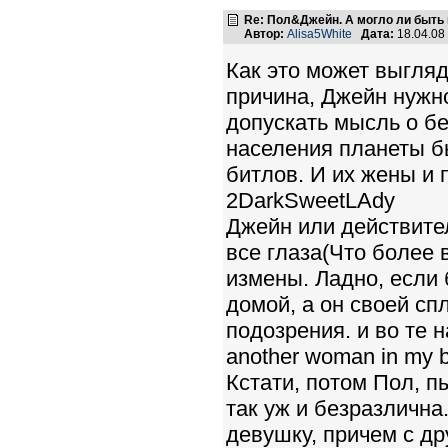
Re: Пол&Джейн. А могло ли быть 
Автор:
Alisa5White
Дата:
18.04.08
Как это может выгляд
причина, Джейн нужн
допускать мысль о б
населения планеты б
битлов. И их жены и 
2DarkSweetLAdy
Джейн или действите
все глаза(Что более 
измены. Ладно, если 
домой, а он своей сп
подозрения. и во те на
another woman in my bed
Кстати, потом Пол, п
так уж и безразлична
девушку, причем с др