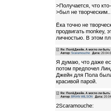
>Получается, что кто
>был не творческим..
Ёка точно не творче
продвигать monkey, э
личностью. В этом пл
Re: Пол&Джейн. А могло ли быть 
Автор:
Scaramouche
Дата:
20.04.
Я думаю, что даже е
потом предпочел Лин
Джейн для Пола была
красивой парой.
Re: Пол&Джейн. А могло ли быть 
Автор:
BRIAN WILSON
Дата:
20.0
2Scaramouche: