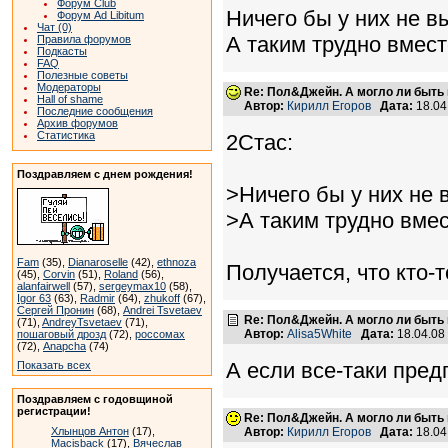
Форум Club
Ничего бы у них не в
Форум Ad Libitum
Чат (0)
А таким трудно вмест
Правила форумов
Подкасты
FAQ
Полезные советы
Модераторы
Re: Пол&Джейн. А могло ли быть 
Hall of shame
Автор:
Кирилл Егоров
Дата:
18.04
Последние сообщения
Архив форумов
Статистика
2Стас:
Поздравляем с днем рождения!
>Ничего бы у них не 
>А таким трудно вмес
Fam
(35),
Dianaroselle
(42),
ethnoza
Получается, что кто-
(45),
Corvin
(51),
Roland
(56),
alanfairwell
(57),
sergeymax10
(58),
Igor 63
(63),
Radmir
(64),
zhukoff
(67),
Сергей Пронин
(68),
Andrei Tsvetaev
Re: Пол&Джейн. А могло ли быть 
(71),
AndreyTsvetaev
(71),
Автор:
Alisa5White
Дата:
18.04.08
пошаговый дрозд
(72),
россомах
(72),
Anapcha
(74)
А если все-таки пре
Показать всех
Поздравляем с годовщиной
регистрации!
Re: Пол&Джейн. А могло ли быть 
Хлынцов Антон
(17),
Автор:
Кирилл Егоров
Дата:
18.04
Macisback
(17),
Вячеслав