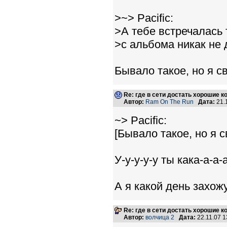
>~> Pacific:
>А тебе встречалась 
>с альбома никак не 
Бывало такое, но я с
Re: где в сети достать хорошие к
Автор:
Ram On The Run
Дата:
21.
~> Pacific:
[Бывало такое, но я 
У-у-у-у-у ты кака-а-а-а-я
А я какой день захожу
Re: где в сети достать хорошие к
Автор:
волчица 2
Дата:
22.11.07 