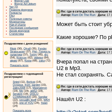
Форум Club
Форум Ad Libitum
Чат (0)
Правила форумов
Re: где в сети достать хорошие к
Подкасты
Автор:
Ram On The Run
Дата:
17.
FAQ
Полезные советы
Модераторы
Может быть стоит уб
Hall of shame
Последние сообщения
Архив форумов
Статистика
Какие хорошие? По pla
Поздравляем с днем рождения!
Ritok
(30),
Olya8
(35),
Fender
Re: где в сети достать хорошие к
Stratocaster
(37),
Phil - Гордость
Автор:
Ram On The Run
Дата:
17.
галактики
(37),
Tonny
(45),
drc
(54),
Kravcov
(62),
oldwise
(64),
Вчера попал на стра
alpato
(67),
Kosta
(68),
zaka
(72)
Показать всех
U2 в Mp3.
Не стал сохранять. С
Поздравляем с годовщиной
регистрации!
Snied
(11),
Borkop
(14),
Octopus_from_garden
(15),
Re: где в сети достать хорошие к
2alex2008
(17),
Magnateron
Автор:
Ram On The Run
Дата:
17.
(19),
Me
(19),
abt52
(19),
Seralvin
(19),
DISCO
COMMANDER
(20),
Sandjar
Нашёл U2 :
(22),
sexuality itself
(22),
WKH
(23),
one of YOU
(24),
Yutan
(24)
Показать всех