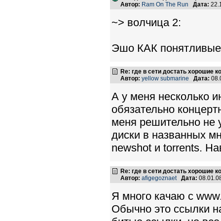
Автор:
Ram On The Run
Дата:
22.
~> волчица 2:
Эшо КАК понятливые! 
Re: где в сети достать хорошие к
Автор:
yellow submarine
Дата:
08.
А у меня несколько ин
обязательно концертн
меня решительно не у
диски в названных мн
newshot и torrents. Н
Re: где в сети достать хорошие к
Автор:
afigegoznaet
Дата:
08.01.0
Я много качаю с www.
Обычно это ссылки на