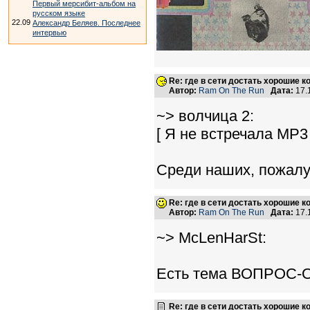
Первый мерсибит-альбом на
русском языке
22.09
Александр Беляев. Последнее
интервью
Re: где в сети достать хорошие к
Автор:
Ram On The Run
Дата:
17.
~> волчица 2:
[ Я не встречала MP3
Среди наших, пожалуй
Re: где в сети достать хорошие к
Автор:
Ram On The Run
Дата:
17.
~> McLenHarSt:
Есть тема ВОПРОС-ОТ
Re: где в сети достать хорошие к