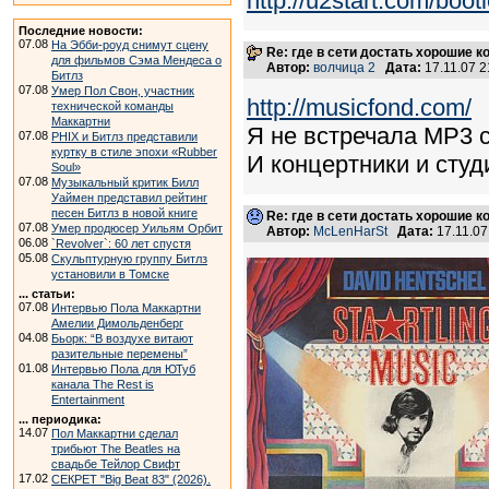
http://u2start.com/boot
Последние новости:
07.08
На Эбби-роуд снимут сцену
Re: где в сети достать хорошие к
для фильмов Сэма Мендеса о
Автор:
волчица 2
Дата:
17.11.07 
Битлз
07.08
Умер Пол Свон, участник
http://musicfond.com/
технической команды
Маккартни
Я не встречала MP3 
07.08
PHIX и Битлз представили
куртку в стиле эпохи «Rubber
И концертники и студ
Soul»
07.08
Музыкальный критик Билл
Уаймен представил рейтинг
песен Битлз в новой книге
Re: где в сети достать хорошие к
07.08
Умер продюсер Уильям Орбит
Автор:
McLenHarSt
Дата:
17.11.0
06.08
`Revolver`: 60 лет спустя
05.08
Скульптурную группу Битлз
установили в Томске
... статьи:
07.08
Интервью Пола Маккартни
Амелии Димольденберг
04.08
Бьорк: “В воздухе витают
разительные перемены”
01.08
Интервью Пола для ЮТуб
канала The Rest is
Entertainment
... периодика:
14.07
Пол Маккартни сделал
трибьют The Beatles на
свадьбе Тейлор Свифт
17.02
СЕКРЕТ "Big Beat 83" (2026).