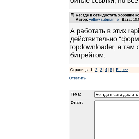
битые ссылки, но все
Re: где в сети достать хорошие к
Автор:
yellow submarine
Дата:
10.
А работать в этих ra
действительно "форм
topdownloader, а там
битрейтом.
Страницы:
1
|
2
|
3
|
4
|
5
|
Еще>>
Ответить
Тема:
Ответ: