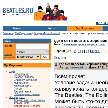
10.10. Мо
Новости
Книги
Мр.Поустман
Главная
/
Мр.Поустман
/
Форум Music General
/ где в сети достать хорошие концерт
где в сети достать хороши
Поиск
Тема:
Сетевые ресурсы и медиа-архивы
Искать:
Страницы:
1
|
2
|
3
|
4
|
5
|
Еще>>
Советы
Vox populi
Ответить
где в сети достать хорошие конц
Мр. Поустман
Автор:
thesexpistols
Дата:
17.11.0
Клуб
Регистрация
Всем привет.
Выслать пароль
Список участников
Условие задачи: необ
Мы помним
Клубная карта
халяву качать концер
Города
Дни рождения
The Beatles, The Rolli
Юбилеи регистрации
Все форумы
Может быть кто-то дл
Форум Lost Lennon Tapes
Форум Photo
Форум Music General
пожалуйста, своими 