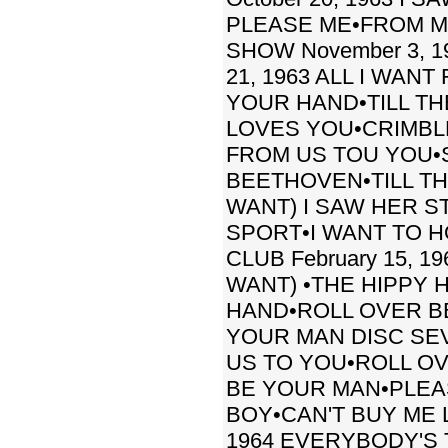
PLEASE ME•FROM M
SHOW November 3, 
21, 1963 ALL I WAN
YOUR HAND•TILL T
LOVES YOU•CRIMBLE
FROM US TOU YOU•
BEETHOVEN•TILL TH
WANT) I SAW HER 
SPORT•I WANT TO 
CLUB February 15, 
WANT) •THE HIPPY 
HAND•ROLL OVER B
YOUR MAN DISC SEVE
US TO YOU•ROLL O
BE YOUR MAN•PLEA
BOY•CAN'T BUY ME 
1964 EVERYBODY'S 