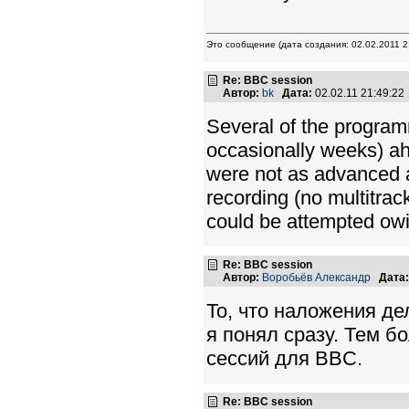
Это сообщение (дата создания: 02.02.2011 21
Re: BBC session
Автор:
bk
Дата:
02.02.11 21:49:2
Several of the program
occasionally weeks) ahe
were not as advanced a
recording (no multitra
could be attempted owin
Re: BBC session
Автор:
Воробьёв Александр
Дата:
То, что наложения де
я понял сразу. Тем б
сессий для BBC.
Re: BBC session