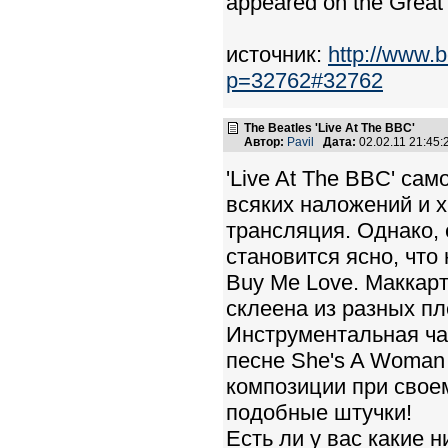
appeared on the Great
источник:
http://www.
p=32762#32762
The Beatles 'Live At The BBC'
Автор:
Pavil
Дата:
02.02.11 21:45
'Live At The BBC' са
всяких наложений и х
трансляция. Однако, 
становится ясно, что
Buy Me Love. Маккартн
склеена из разных пле
Инструментальная час
песне She's A Woman
композиции при своем
подобные штучки!
Есть ли у вас какие 