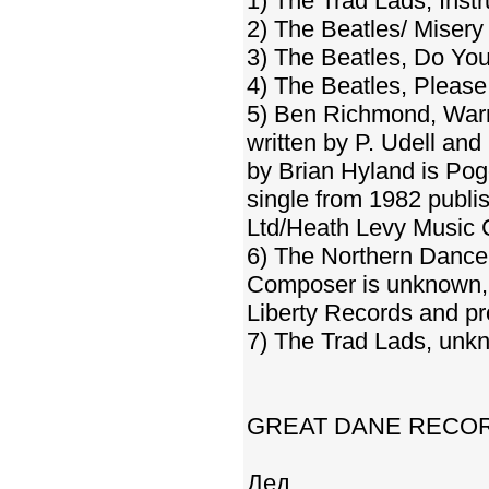
1) The Trad Lads, Inst
2) The Beatles/ Miser
3) The Beatles, Do Yo
4) The Beatles, Pleas
5) Ben Richmond, Warm
written by P. Udell and
by Brian Hyland is P
single from 1982 publi
Ltd/Heath Levy Music 
6) The Northern Dance
Composer is unknown, b
Liberty Records and pr
7) The Trad Lads, unk
GREAT DANE RECORDS,
Дед.