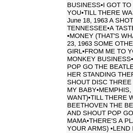
BUSINESS•I GOT TO
YOU•TILL THERE WA
June 18, 1963 A S
TENNESSEE•A TASTE
•MONEY (THAT'S WH
23, 1963 SOME OTH
GIRL•FROM ME TO YO
MONKEY BUSINESS•
POP GO THE BEATLES 
HER STANDING THER
SHOUT DISC THREE S
MY BABY•MEMPHIS,
WANT)•TILL THERE
BEETHOVEN THE BEA
AND SHOUT POP GO T
MAMA•THERE'S A P
YOUR ARMS) •LEND 