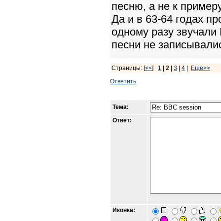
песню, а не к примеру
Да и в 63-64 годах п
одному разу звучали Hi
песни не записывали
Страницы: [
<<
]
1
|
2
|
3
|
4
|
Еще>>
Ответить
Тема:
Ответ:
Иконка: