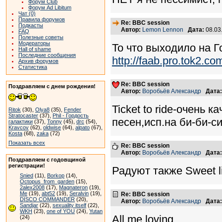
Форум Club
Форум Ad Libitum
Чат (0)
Правила форумов
Re: BBC session
Подкасты
Автор:
Lemon Lennon
Дата:
08.03
FAQ
Полезные советы
Модераторы
То что выходило на Г
Hall of shame
Последние сообщения
http://faab.pro.tok2.co
Архив форумов
Статистика
Re: BBC session
Поздравляем с днем рождения!
Автор:
Воробьёв Александр
Дата:
Ticket to ride-очень 
Ritok
(30),
Olya8
(35),
Fender
Stratocaster
(37),
Phil - Гордость
песен,исп.на би-би-с
галактики
(37),
Tonny
(45),
drc
(54),
Kravcov
(62),
oldwise
(64),
alpato
(67),
Kosta
(68),
zaka
(72)
Показать всех
Re: BBC session
Автор:
Воробьёв Александр
Дата:
Поздравляем с годовщиной
регистрации!
Радуют также Sweet lit
Snied
(11),
Borkop
(14),
Octopus_from_garden
(15),
2alex2008
(17),
Magnateron
(19),
Me
(19),
abt52
(19),
Seralvin
(19),
Re: BBC session
DISCO COMMANDER
(20),
Автор:
Воробьёв Александр
Дата:
Sandjar
(22),
sexuality itself
(22),
WKH
(23),
one of YOU
(24),
Yutan
All me loving
(24)