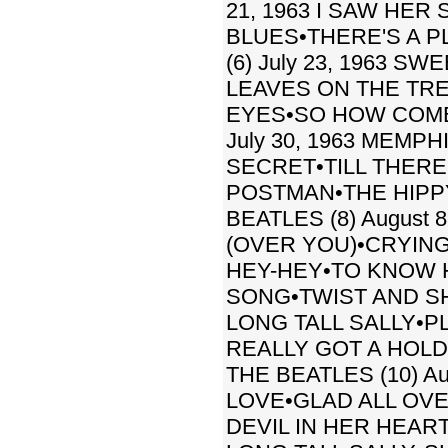
21, 1963 I SAW HE
BLUES•THERE'S A P
(6) July 23, 1963 S
LEAVES ON THE TRE
EYES•SO HOW COME 
July 30, 1963 MEM
SECRET•TILL THER
POSTMAN•THE HIPP
BEATLES (8) August
(OVER YOU)•CRYING
HEY-HEY•TO KNOW 
SONG•TWIST AND SHO
LONG TALL SALLY•
REALLY GOT A HOLD
THE BEATLES (10) A
LOVE•GLAD ALL OVE
DEVIL IN HER HEAR