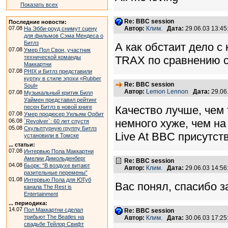
Показать всех
Re: BBC session
Последние новости:
07.08
Автор:
Клим.
Дата:
29.06.03 13:4
На Эбби-роуд снимут сцену
для фильмов Сэма Мендеса о
Битлз
А как обстаит дело с
07.08
Умер Пол Свон, участник
технической команды
TRAX по сравнению с
Маккартни
07.08
PHIX и Битлз представили
куртку в стиле эпохи «Rubber
Re: BBC session
Soul»
Автор:
Lemon Lennon
Дата:
29.06
07.08
Музыкальный критик Билл
Уаймен представил рейтинг
песен Битлз в новой книге
Качество лучше, чем 
07.08
Умер продюсер Уильям Орбит
немного хуже, чем н
06.08
`Revolver`: 60 лет спустя
05.08
Скульптурную группу Битлз
Live At BBC присутст
установили в Томске
... статьи:
07.08
Интервью Пола Маккартни
Амелии Димольденберг
Re: BBC session
04.08
Бьорк: “В воздухе витают
Автор:
Клим.
Дата:
29.06.03 14:5
разительные перемены”
01.08
Интервью Пола для ЮТуб
Вас понял, спасибо 
канала The Rest is
Entertainment
... периодика:
14.07
Пол Маккартни сделал
Re: BBC session
трибьют The Beatles на
Автор:
Клим.
Дата:
30.06.03 17:2
свадьбе Тейлор Свифт