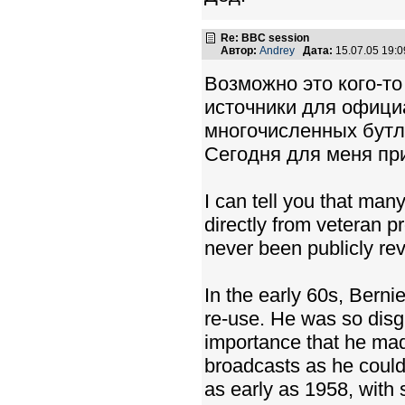
Re: BBC session
Автор:
Andrey
Дата:
15.07.05 19:
Возможно это кого-т
источники для официа
многочисленных бутле
Сегодня для меня при
I can tell you that ma
directly from veteran 
never been publicly re
In the early 60s, Berni
re-use. He was so disgu
importance that he ma
broadcasts as he could
as early as 1958, with 