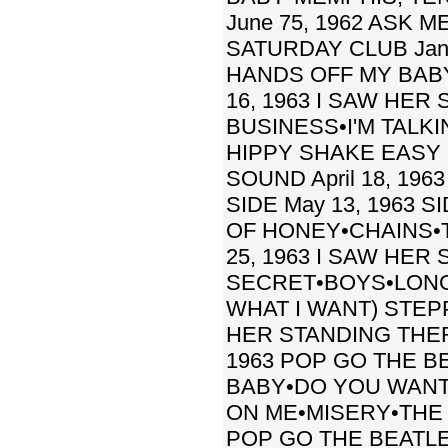
June 75, 1962 ASK
SATURDAY CLUB Jan
HANDS OFF MY BAB
16, 1963 I SAW HE
BUSINESS•I'M TALK
HIPPY SHAKE EASY B
SOUND April 18, 19
SIDE May 13, 1963 
OF HONEY•CHAINS•
25, 1963 I SAW HE
SECRET•BOYS•LONG
WHAT I WANT) STEPP
HER STANDING THER
1963 POP GO THE B
BABY•DO YOU WANT
ON ME•MISERY•THE
POP GO THE BEATLES