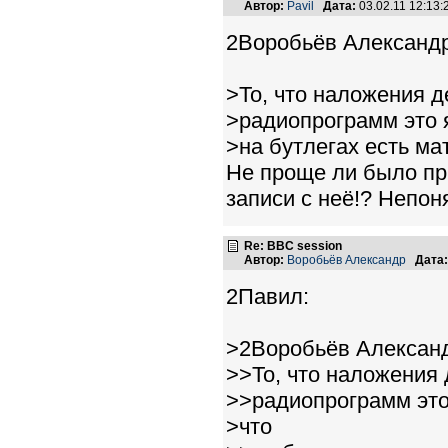
Автор:
Pavil
Дата:
03.02.11 12:13
2Воробьёв Александр
>То, что наложения д
>радиопрограмм это я
>на бутлегах есть м
Не проще ли было пр
записи с неё!? Непон
Re: BBC session
Автор:
Воробьёв Александр
Дата:
2Павил:
>2Воробьёв Алексан
>>То, что наложения 
>>радиопрограмм это 
>что