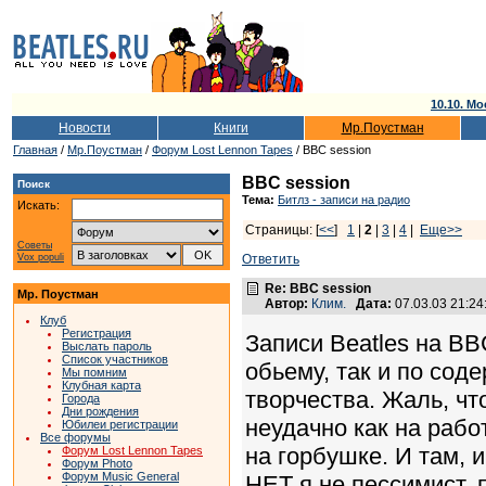
10.10. Мо
Новости
Книги
Мр.Поустман
Главная
/
Мр.Поустман
/
Форум Lost Lennon Tapes
/ BBC session
BBC session
Поиск
Тема:
Битлз - записи на радио
Искать:
Страницы: [
<<
]
1
|
2
|
3
|
4
|
Еще>>
Советы
Vox populi
Ответить
Re: BBC session
Мр. Поустман
Автор:
Клим.
Дата:
07.03.03 21:2
Клуб
Регистрация
Записи Beatles на BB
Выслать пароль
Список участников
обьему, так и по со
Мы помним
Клубная карта
творчества. Жаль, чт
Города
Дни рождения
неудачно как на рабо
Юбилеи регистрации
Все форумы
на горбушке. И там, и
Форум Lost Lennon Tapes
Форум Photo
Форум Music General
НЕТ я не пессимист, п