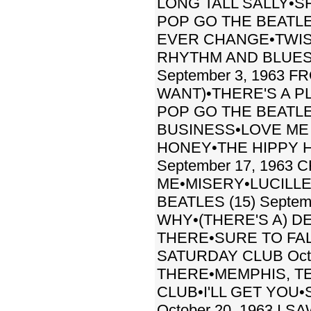
LONG TALL SALLY•S
POP GO THE BEATLES
EVER CHANGE•TWIST
RHYTHM AND BLUES 
September 3, 1963 
WANT)•THERE'S A 
POP GO THE BEATLES
BUSINESS•LOVE ME 
HONEY•THE HIPPY H
September 17, 1963
ME•MISERY•LUCILL
BEATLES (15) Septe
WHY•(THERE'S A) D
THERE•SURE TO FAL
SATURDAY CLUB Octo
THERE•MEMPHIS, T
CLUB•I'LL GET YOU
October 20, 1963 I