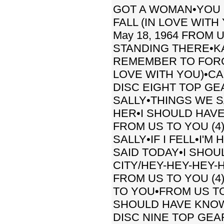
GOT A WOMAN•YOU 
FALL (IN LOVE WITH
May 18, 1964 FROM
STANDING THERE•KA
REMEMBER TO FORGE
LOVE WITH YOU)•C
DISC EIGHT TOP GEA
SALLY•THINGS WE S
HER•I SHOULD HAVE
FROM US TO YOU (4)
SALLY•IF I FELL•I'
SAID TODAY•I SHO
CITY/HEY-HEY-HEY-
FROM US TO YOU (4)
TO YOU•FROM US TO
SHOULD HAVE KNOW
DISC NINE TOP GEAR