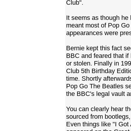
Club".
It seems as though he
meant most of Pop Go 
appearances were prese
Bernie kept this fact s
BBC and feared that if
or stolen. Finally in 1
Club 5th Birthday Editi
time. Shortly afterward
Pop Go The Beatles seri
the BBC's legal vault a
You can clearly hear t
sourced from bootlegs,
Even things like "I Got