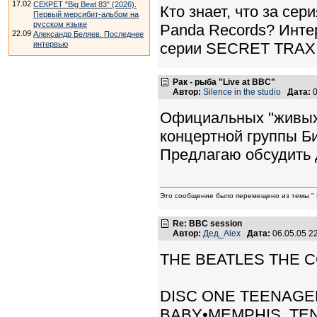
17.02
СЕКРЕТ "Big Beat 83" (2026).
Кто знает, что за се
Первый мерсибит-альбом на
русском языке
Panda Records? Интер
22.09
Александр Беляев. Последнее
интервью
серии SECRET TRAX и
Рак - рыба "Live at BBC"
Автор:
Silence in the studio
Дата:
0
Официальных "живых
концертной группы Бит
Предлагаю обсудить 
Это сообщение было перемещено из темы " Ра
Re: BBC session
Автор:
Дед_Alex
Дата:
06.05.05 2
THE BEATLES THE 
DISC ONE TEENAGER
BABY•MEMPHIS, TE