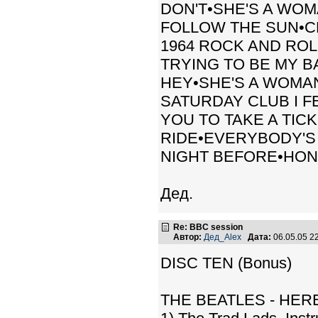
DON'T•SHE'S A WOM
FOLLOW THE SUN•CH
1964 ROCK AND ROL
TRYING TO BE MY B
HEY•SHE'S A WOMA
SATURDAY CLUB I F
YOU TO TAKE A TICKE
RIDE•EVERYBODY'S 
NIGHT BEFORE•HONE
Дед.
Re: BBC session
Автор:
Дед_Alex
Дата:
06.05.05 2
DISC TEN (Bonus)
THE BEATLES - HERE