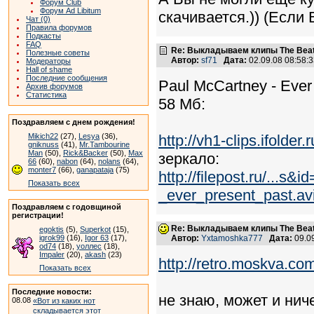
Форум Club
Форум Ad Libitum
скачивается.)) (Если 
Чат (0)
Правила форумов
Подкасты
FAQ
Re: Выкладываем клипы The Beatl
Полезные советы
Автор:
sf71
Дата:
02.09.08 08:58
Модераторы
Hall of shame
Последние сообщения
Paul McCartney - Ever
Архив форумов
Статистика
58 Мб:
Поздравляем с днем рождения!
Mikich22
(27),
Lesya
(36),
http://vh1-clips.ifolder
gniknuss
(41),
Mr.Tambourine
Man
(50),
Rick&Backer
(50),
Max
зеркало:
66
(60),
nabon
(64),
nolans
(64),
monter7
(66),
ganapataja
(75)
http://filepost.ru/..
Показать всех
_ever_present_past.av
Поздравляем с годовщиной
регистрации!
Re: Выкладываем клипы The Beatl
egoktis
(5),
Superkot
(15),
igrok99
(16),
Igor 63
(17),
Автор:
Yxtamoshka777
Дата:
09.0
od74
(18),
уоллес
(18),
Impaler
(20),
akash
(23)
http://retro.moskva.co
Показать всех
Последние новости:
не знаю, может и ниче
08.08
«Вот из каких нот
складывается этот