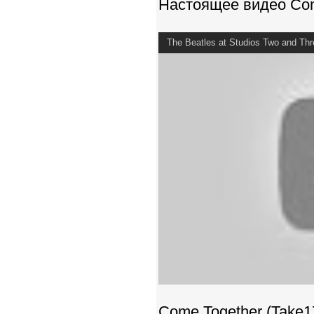
Настоящее видео Come
The Beatles at Studios Two and Thr
Come Together (Take17)