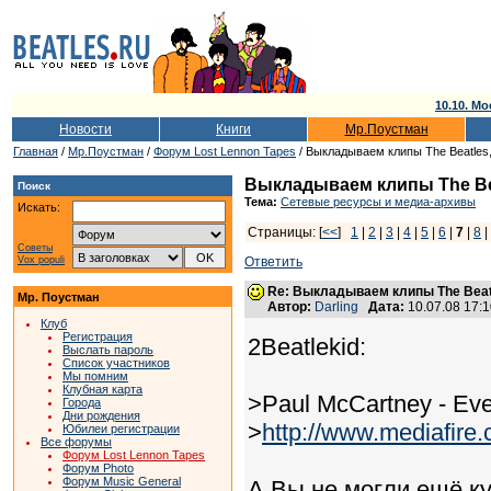
10.10. Мо
Новости
Книги
Мр.Поустман
Главная
/
Мр.Поустман
/
Форум Lost Lennon Tapes
/ Выкладываем клипы The Beatles,
Выкладываем клипы The Bea
Поиск
Тема:
Сетевые ресурсы и медиа-архивы
Искать:
Страницы: [
<<
]
1
|
2
|
3
|
4
|
5
|
6
|
7
|
8
Советы
Vox populi
Ответить
Re: Выкладываем клипы The Beatl
Мр. Поустман
Автор:
Darling
Дата:
10.07.08 17:
Клуб
Регистрация
2Beatlekid:
Выслать пароль
Список участников
Мы помним
Клубная карта
>Paul McCartney - Eve
Города
Дни рождения
>
http://www.mediafire
Юбилеи регистрации
Все форумы
Форум Lost Lennon Tapes
Форум Photo
Форум Music General
А Вы не могли ещё ку