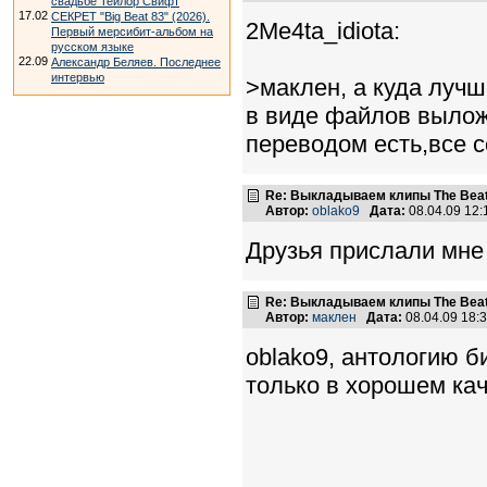
свадьбе Тейлор Свифт
17.02
СЕКРЕТ "Big Beat 83" (2026).
2Me4ta_idiota:
Первый мерсибит-альбом на
русском языке
22.09
Александр Беляев. Последнее
интервью
>маклен, а куда лучш
в виде файлов вылож
переводом есть,все 
Re: Выкладываем клипы The Beatl
Автор:
oblako9
Дата:
08.04.09 12
Друзья прислали мне
Re: Выкладываем клипы The Beatl
Автор:
маклен
Дата:
08.04.09 18
oblako9, антологию 
только в хорошем ка