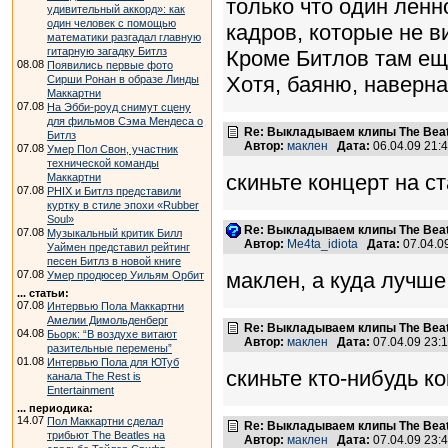
только что один ленн
удивительный аккорд»: как
один человек с помощью
кадров, которые не в
математики разгадал главную
гитарную загадку Битлз
Кроме Битлов там ещ
08.08
Появились первые фото
Хотя, баяню, навернае
Сирши Ронан в образе Линды
Маккартни
07.08
На Эбби-роуд снимут сцену
для фильмов Сэма Мендеса о
Re: Выкладываем клипы The Beatl
Битлз
Автор:
маклен
Дата:
06.04.09 21
07.08
Умер Пол Свон, участник
технической команды
скиньте концерт на 
Маккартни
07.08
PHIX и Битлз представили
куртку в стиле эпохи «Rubber
Soul»
Re: Выкладываем клипы The Beatl
07.08
Музыкальный критик Билл
Автор:
Me4ta_idiota
Дата:
07.04.0
Уаймен представил рейтинг
песен Битлз в новой книге
07.08
маклен, а куда лучше
Умер продюсер Уильям Орбит
... статьи:
07.08
Интервью Пола Маккартни
Амелии Димольденберг
Re: Выкладываем клипы The Beatl
04.08
Бьорк: “В воздухе витают
Автор:
маклен
Дата:
07.04.09 23
разительные перемены”
01.08
Интервью Пола для ЮТуб
скиньте кто-нибудь к
канала The Rest is
Entertainment
... периодика:
14.07
Пол Маккартни сделал
Re: Выкладываем клипы The Beatl
трибьют The Beatles на
Автор:
маклен
Дата:
07.04.09 23