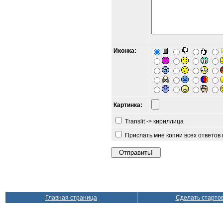
Иконка:
Картинка:
Translit -> кириллица
Прислать мне копии всех ответов
Главная страница
Сделать старто