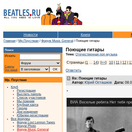
Новости
Книги
Главная
/
Мр.Поустман
/
Форум Music General
/ Поющие гитары
Поющие гитары
Поиск
Тема:
Отечественная поп-музыка
Искать:
Страницы (
1
…
14
): [
<<
]
10
|
11
|
12
|
1
Советы
Vox populi
Ответить
Re: Поющие гитары
Мр. Поустман
Автор:
Юрий Осташков
Дата:
08.0
Клуб
Регистрация
*
Выслать пароль
Список участников
Мы помним
ВИА Веселые ребята Нет тебя пр
Клубная карта
Города
Дни рождения
Юбилеи регистрации
Все форумы
Форум Lost Lennon Tapes
Форум Photo
Форум Music General