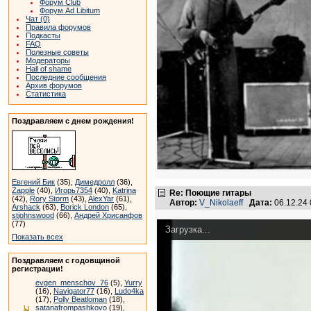
Форум Club
Форум Ad Libitum
Чат (0)
Правила форумов
Подкасты
FAQ
Полезные советы
Модераторы
Hall of shame
Последние сообщения
Архив форумов
Статистика
Поздравляем с днем рождения!
Евгений Бик
(35),
Димедролл
(36),
Zapple
(40),
Игорь7354
(40),
Katrina
Re: Поющие гитары
(42),
Rory Storm
(43),
AlexYar
(61),
Автор:
V_Nikolaeff
Дата:
06.12.24
Arshack
(63),
Borick London
(65),
stjohnswood
(66),
Андрей Хрисанфов
(77)
Загрузка...
Показать всех
Поздравляем с годовщиной
регистрации!
evgen_menschov_76
(5),
Yurry
(16),
Navigator77
(16),
Ludo4ka
(17),
Polly Beatloman
(18),
satanafrompashkovo
(19),