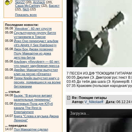
Sion22
(20),
Arshack
(20),
Саша McCartney
(22),
Басист
(22),
Nich
(22)
Показать всех
Последние новости:
06.08
`Revolver`: 60 лет спустя
05.08
Скульптурную группу Битлз
установили в Томске
05.08
Йоко Оно переиздаст альбом
«It’s Alright (I See Rainbows)»
05.08
Джон Бон Джови позвонил
Полу Маккартни из дома
детства битла
05.08
Альбому «Revolver» — 60 лет:
что пишет зарубежная пресса
05.08
Джеймс Маккартни выпустил
7 ПЕСЕН ИЗ Д/Ф "ПОЮЩИМ ГИТАРАМ - 10
клип на песню «Dreams»
00:05 Джулия (Э. Дмитров/ рус.текст В.
03.08
Терри Крейн выпустил книгу о
03:45 До тебя два шага (Э. Кузинер/В. 
песнях, появившихся на волне
07:35 Краковяк (польская народная/ рус
битломании
... статьи:
04.08
Бьорк: “В воздухе витают
Re: Поющие гитары
разительные перемены”
Автор:
V_Nikolaeff
Дата:
06.12.24
01.08
Интервью Пола для ЮТуб
канала The Rest is
Entertainment
Загрузка...
14.07
Книга "Слова и музыка Джона
Леннона"
... периодика:
14.07
Пол Маккартни сделал