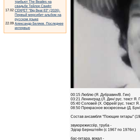
трибьют The Beatles на
свадьбе Тейлор Свифт
17.02
СЕКРЕТ "Big Beat 83" (2026).
Первый мерсибит-альбом на
русском языке
22.09
Александр Беляев. Последнее
интервью
00:15 Люблю (Я. Дубравин/В. Гин)
03:21 Ленинград (Л. Дин/ рус. текст Я. 
05:40 Соловей (Х. Офрей/ рус. текст Я.
08:50 Прекрасное воскресенье (Д. Бун/
Состав ансамбля "Поющие гитары" (197
звукорежиссёр, труба -
Эдгар Бернштейн (с 1967 по 1976гг.)
бас-гитара, вокал -