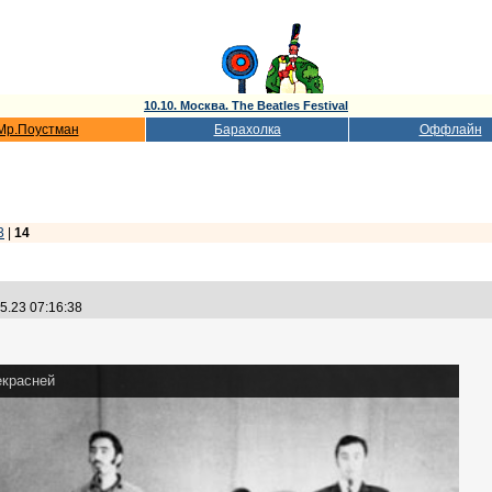
10.10. Москва. The Beatles Festival
Мр.Поустман
Барахолка
Оффлайн
3
|
14
5.23 07:16:38
екрасней