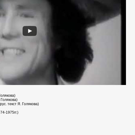
Голякова)
 Голякова)
рус. текст Я. Голякова)
4-1975гг.)