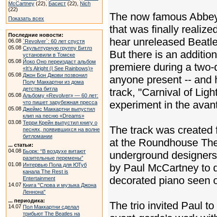
McCartney
(22),
Басист
(22),
Nich
(22)
The now famous Abbey 
Показать всех
that was finally realize
Последние новости:
hear unreleased Beatle
06.08
`Revolver`: 60 лет спустя
05.08
Скульптурную группу Битлз
But there is an additio
установили в Томске
05.08
Йоко Оно переиздаст альбом
premiere during a two-
«It’s Alright (I See Rainbows)»
05.08
Джон Бон Джови позвонил
anyone present -- and 
Полу Маккартни из дома
детства битла
track, "Carnival of Ligh
05.08
Альбому «Revolver» — 60 лет:
experiment in the avan
что пишет зарубежная пресса
05.08
Джеймс Маккартни выпустил
клип на песню «Dreams»
03.08
Терри Крейн выпустил книгу о
The track was created f
песнях, появившихся на волне
битломании
at the Roundhouse The
... статьи:
04.08
Бьорк: “В воздухе витают
underground designers
разительные перемены”
01.08
Интервью Пола для ЮТуб
by Paul McCartney to de
канала The Rest is
decorated piano seen on
Entertainment
14.07
Книга "Слова и музыка Джона
Леннона"
... периодика:
The trio invited Paul to
14.07
Пол Маккартни сделал
трибьют The Beatles на