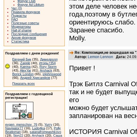
Форум Club
этом деле человек н
Форум Ad Libitum
Чат (0)
Правила форумов
года,поэтому в бутл
Подкасты
FAQ
ориентируюсь слабо.
Полезные советы
Модераторы
Заранее спасибо.
Hall of shame
Последние сообщения
Molly.
Архив форумов
Статистика
Re: Композиция,не вошедшая на "
Поздравляем с днем рождения!
Автор:
Lemon Lennon
Дата:
24.09
Евгений Бик
(35),
Димедролл
(36),
Zapple
(40),
Игорь7354
Привет !
(40),
Katrina
(42),
Rory Storm
(43),
AlexYar
(61),
Arshack
(63),
Borick London
(65),
stjohnswood
(66),
Андрей Хрисанфов
(77)
Трэк Битлз Carnival O
Показать всех
так и не будет выпущ
Поздравляем с годовщиной
регистрации!
его
можно будет услышать
запланирован на весн
evgen_menschov_76
(5),
Yurry
(16),
Navigator77
(16),
Ludo4ka
(17),
Polly
ИСТОРИЯ Carnival Of 
Beatloman
(18),
satanafrompashkovo
(19),
Sion22
(20),
Arshack
(20),
Саша