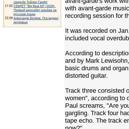
avant-garde's work wi
свадьбе Тейлор Свифт
17.02
СЕКРЕТ "Big Beat 83" (2026).
with avant-garde music
Первый мерсибит-альбом на
recording session for th
русском языке
22.09
Александр Беляев. Последнее
интервью
It was recorded on Jan.
included vocal overdub
According to descripti
and by Mark Lewisohn, 
basic drums and organ 
distorted guitar.
Track three consisted 
women", according to o
Paul screams, "Are you
gargling. Track four h
tape echo. The track e
now?"