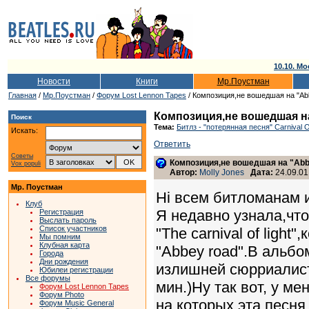
10.10. Мо
Новости
Книги
Мр.Поустман
Главная
/
Мр.Поустман
/
Форум Lost Lennon Tapes
/ Композиция,не вошедшая на "Abb
Композиция,не вошедшая на
Поиск
Тема:
Битлз - "потерянная песня" Carnival O
Искать:
Ответить
Советы
Композиция,не вошедшая на "Abb
Vox populi
Автор:
Molly Jones
Дата:
24.09.01
Мр. Поустман
Hi всем битломанам 
Клуб
Я недавно узнала,чт
Регистрация
Выслать пароль
Список участников
"The carnival of ligh
Мы помним
Клубная карта
"Abbey road".В альбо
Города
Дни рождения
излишней сюрриалисти
Юбилеи регистрации
Все форумы
мин.)Ну так вот, у ме
Форум Lost Lennon Tapes
Форум Photo
на которых эта песня
Форум Music General