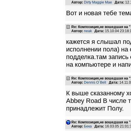
Автор:
Dirty Maggie Mae
Дата:
12.
Вот и новая тебе тем
Re: Композиция,не вошедшая на "
Автор:
neak
Дата:
15.10.04 23:18
кажется я слышал по
исполнении пола) на 
подделка.там запись
на компьютере и напи
Re: Композиция,не вошедшая на "
Автор:
Dennis O`Bell
Дата:
14.11.
К выше сказанному хо
Abbey Road В числе тр
принадлежит Полу.
Re: Композиция,не вошедшая на "
Автор:
Бека
Дата:
16.03.05 21:01