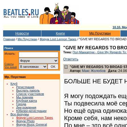
10.10. Мо
Новости
Книги
Мр.Поустман
Главная
/
Мр.Поустман
/
Форум Lost Lennon Tapes
/ "GIVE MY REGARDS TO BROAD S
"GIVE MY REGARDS TO BRO
Поиск
Тема:
Пол Маккартни - Give My Regards To B
Искать:
Ответить
Советы
"GIVE MY REGARDS TO BROAD ST
Vox populi
Автор:
Макс Жолобов
Дата:
24.06
Мр. Поустман
БОЛЬШЕ НЕ БУДЕТ 
Клуб
Регистрация
Выслать пароль
Список участников
Я могу подождать ещё
Мы помним
Клубная карта
Ты подвесила моё сер
Города
Дни рождения
Но ещё одна одинокая
Юбилеи регистрации
Все форумы
Кроме себя, нам неко
Форум Lost Lennon Tapes
Форум Photo
По мне – это всё одн
Форум Music General