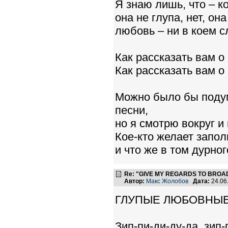
Я знаю лишь, что – ко
она не глупа, нет, она
любовь – ни в коем с
Как рассказать вам 
Как рассказать вам 
Можно было бы поду
песни,
но я смотрю вокруг и 
Кое-кто желает запо
и что же в том дурног
Re: "GIVE MY REGARDS TO BROAD
Автор:
Макс Жолобов
Дата:
24.06
ГЛУПЫЕ ЛЮБОВНЫЕ 
Зип-пи-ди-ду-да, зип-