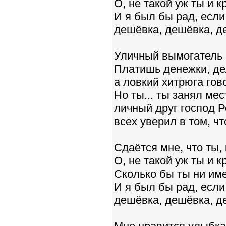
О, не такой уж ты и к
И я был бы рад, если
дешёвка, дешёвка, д
Уличный вымогатель 
Платишь денежки, д
а ловкий хитрюга гов
Но ты... ты занял ме
личный друг господ Р
всех уверил в том, ч
Сдаётся мне, что ты,
О, не такой уж ты и к
Сколько бы ты ни име
И я был бы рад, если
дешёвка, дешёвка, д