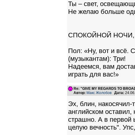
Ты – свет, освещающи
Не желаю больше оди
СПОКОЙНОЙ НОЧИ,
Пол: «Ну, вот и всё. 
(музыкантам): Три!
Надеемся, вам доста
играть для вас!»
Re: "GIVE MY REGARDS TO BROAD
Автор:
Макс Жолобов
Дата:
24.06
Эх, блин, накосячил-т
английском оставил, н
страшно. А в первой 
целую вечность". Упс