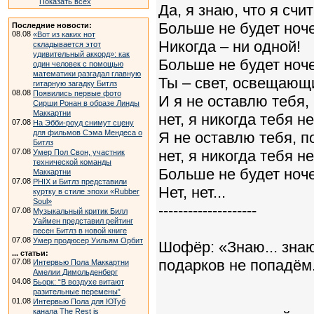
Показать всех
Да, я знаю, что я сч
Больше не будет ноче
Последние новости:
08.08
«Вот из каких нот
Никогда – ни одной!
складывается этот
удивительный аккорд»: как
Больше не будет ноче
один человек с помощью
математики разгадал главную
Ты – свет, освещающи
гитарную загадку Битлз
08.08
Появились первые фото
И я не оставлю тебя,
Сирши Ронан в образе Линды
Маккартни
нет, я никогда тебя н
07.08
На Эбби-роуд снимут сцену
для фильмов Сэма Мендеса о
Я не оставлю тебя, п
Битлз
07.08
нет, я никогда тебя н
Умер Пол Свон, участник
технической команды
Больше не будет ноче
Маккартни
07.08
PHIX и Битлз представили
Нет, нет...
куртку в стиле эпохи «Rubber
Soul»
--------------------
07.08
Музыкальный критик Билл
Уаймен представил рейтинг
песен Битлз в новой книге
07.08
Умер продюсер Уильям Орбит
Шофёр: «Знаю... знаю
... статьи:
подарков не попадём..
07.08
Интервью Пола Маккартни
Амелии Димольденберг
04.08
Бьорк: “В воздухе витают
разительные перемены”
01.08
Интервью Пола для ЮТуб
канала The Rest is