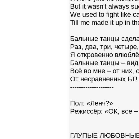
But it wasn't always su
We used to fight like c
Till me made it up in t
Бальные танцы сдела
Раз, два, три, четыре,
Я откровенно влюблё
Бальные танцы – виде
Всё во мне – от них, 
От несравненных БТ!
--------------------
Пол: «Ленч?»
Режиссёр: «ОК, все –
ГЛУПЫЕ ЛЮБОВНЫ