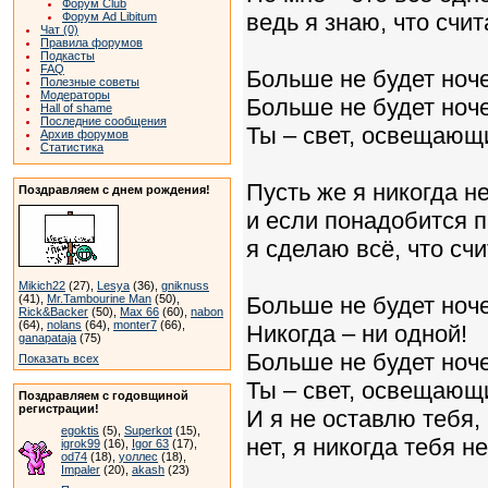
Форум Club
ведь я знаю, что счи
Форум Ad Libitum
Чат (0)
Правила форумов
Подкасты
FAQ
Больше не будет ноче
Полезные советы
Модераторы
Больше не будет ноче
Hall of shame
Последние сообщения
Ты – свет, освещающи
Архив форумов
Статистика
Пусть же я никогда н
Поздравляем с днем рождения!
и если понадобится п
я сделаю всё, что сч
Mikich22
(27),
Lesya
(36),
gniknuss
(41),
Mr.Tambourine Man
(50),
Больше не будет ноче
Rick&Backer
(50),
Max 66
(60),
nabon
(64),
nolans
(64),
monter7
(66),
Никогда – ни одной!
ganapataja
(75)
Больше не будет ноче
Показать всех
Ты – свет, освещающи
Поздравляем с годовщиной
регистрации!
И я не оставлю тебя,
egoktis
(5),
Superkot
(15),
нет, я никогда тебя н
igrok99
(16),
Igor 63
(17),
od74
(18),
уоллес
(18),
Impaler
(20),
akash
(23)