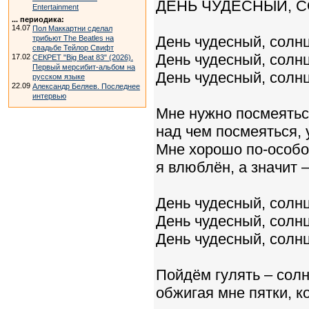
ДЕНЬ ЧУДЕСНЫЙ, С
Entertainment
... периодика:
14.07
Пол Маккартни сделал
День чудесный, солнц
трибьют The Beatles на
свадьбе Тейлор Свифт
День чудесный, солнц
17.02
СЕКРЕТ "Big Beat 83" (2026).
Первый мерсибит-альбом на
День чудесный, солнц
русском языке
22.09
Александр Беляев. Последнее
интервью
Мне нужно посмеяться
над чем посмеяться, 
Мне хорошо по-особо
я влюблён, а значит 
День чудесный, солнц
День чудесный, солнц
День чудесный, солнц
Пойдём гулять – солн
обжигая мне пятки, к