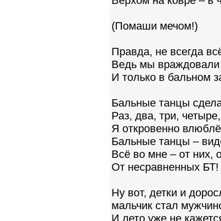
Верхом на ковре – в
(Помаши мечом!)
Правда, не всегда вс
Ведь мы враждовали 
И только в бальном з
Бальные танцы сдела
Раз, два, три, четыре,
Я откровенно влюблё
Бальные танцы – виде
Всё во мне – от них, 
От несравненных БТ!
Ну вот, детки и доро
мальчик стал мужчино
И лето уже не кажетс