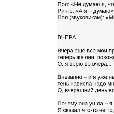
Пол: «Не думаю я, чт
Ринго: «А я – думаю»
Пол (звуковикам): «М
ВЧЕРА
Вчера ещё все мои п
теперь же они, похож
О, я верю во вчера...
Внезапно – и я уже н
тень нависла надо мн
О, вчерашний день во
Почему она ушла – я н
Я сказал что-то не т