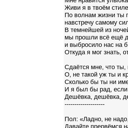
Мне нравится улыбка
Живи я в твоём стиле
По волнам жизни ты 
навстречу самому сил
В темнейшей из ночей
мы прошли всё ещё до
и выбросило нас на б
Откуда я мог знать, о
Сдаётся мне, что ты,
О, не такой уж ты и к
Сколько бы ты ни име
И я был бы рад, если
Дешёвка, дешёвка, д
--------------------
Пол: «Ладно, не надо,
Давайте прервёмся н