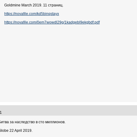
Goldmine March 2019. 11 страниц.
https://novafile.com/kd5binqstayx
https://novafile.com/0em7wowdl29g/1kadgebl9ekgbdf.pdf
:21
Битва за наследство в сто миллионов.
Globe 22 April 2019.