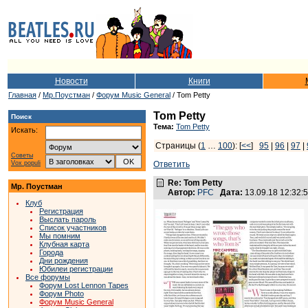
Новости
Книги
Главная
/
Мр.Поустман
/
Форум Music General
/ Tom Petty
Tom Petty
Поиск
Тема:
Tom Petty
Искать:
Страницы (
1
…
100
): [
<<
]
95
|
96
|
97
|
Советы
Vox populi
Ответить
Re: Tom Petty
Мр. Поустман
Автор:
PFC
Дата:
13.09.18 12:32
Клуб
Регистрация
Выслать пароль
Список участников
Мы помним
Клубная карта
Города
Дни рождения
Юбилеи регистрации
Все форумы
Форум Lost Lennon Tapes
Форум Photo
Форум Music General