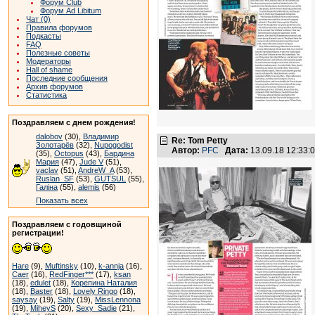
Форум Club
Форум Ad Libitum
Чат (0)
Правила форумов
Подкасты
FAQ
Полезные советы
Модераторы
Hall of shame
Последние сообщения
Архив форумов
Статистика
Поздравляем с днем рождения!
dalobov
(30),
Владимир
Re: Tom Petty
Золотарёв
(32),
Nupogodist
Автор:
PFC
Дата:
13.09.18 12:33
(35),
Octopus
(43),
Бардина
Мария
(47),
Jude V
(51),
vaclav
(51),
AndreW_A
(53),
Ruslan_SF
(53),
GUTSUL
(55),
Галіна
(55),
alemis
(56)
Показать всех
Поздравляем с годовщиной
регистрации!
Hare
(9),
Muftinsky
(10),
k-annja
(16),
Caer
(16),
RedFinger***
(17),
ksan
(18),
edulet
(18),
Корепина Наталия
(18),
Baster
(18),
Lovely Ringo
(18),
saysay
(19),
Salty
(19),
MissLennona
(19),
MiheyS
(20),
Sexy_Sadie
(21),