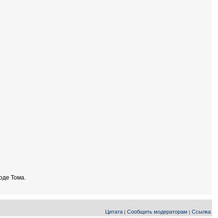
роде Тома.
Цитата
Сообщить модераторам
Ссылка
|
|