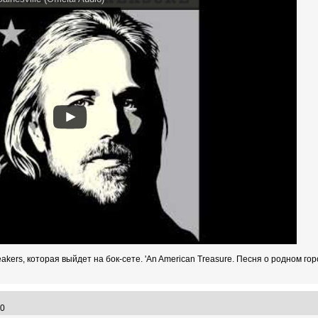
eakers, которая выйдет на бок-сете. 'An American Treasure. Песня о родном го
:00