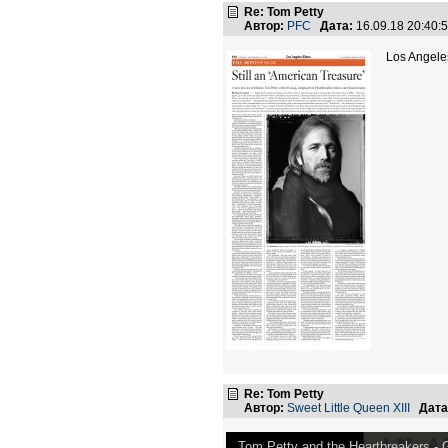
Re: Tom Petty
Автор:
PFC
Дата:
16.09.18 20:40
Los Angele
Re: Tom Petty
Автор:
Sweet Little Queen XIII
Дата
Tom Petty and the Heartbreakers - Ga