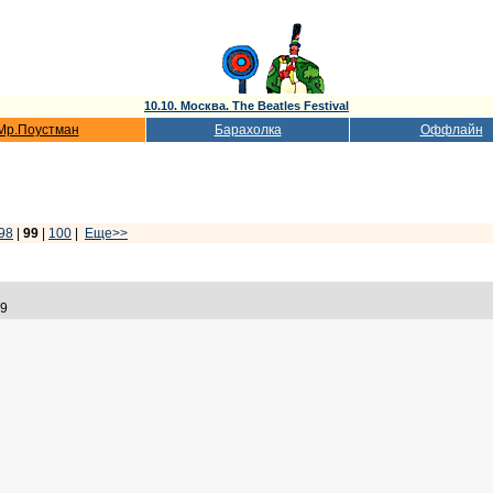
10.10. Москва. The Beatles Festival
Мр.Поустман
Барахолка
Оффлайн
98
|
99
|
100
|
Еще>>
:59